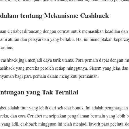
alam tentang Mekanisme Cashback
n Ceriabet dirancang dengan cermat untuk memastikan keadilan dan t
i aturan dan persyaratan yang berlaku. Hal ini menciptakan kepercay
 online.
cashback juga menjadi daya tarik utama. Para pemain dapat dengan 
ashback yang mereka peroleh setiap minggunya. Sistem yang jelas dan
nyaman bagi para pemain dalam mengikuti permainan.
ntungan yang Tak Ternilai
et adalah fitur yang lebih dari sekadar bonus. Ini adalah penghargaan 
reka, dan cara Ceriabet menciptakan pengalaman bermain yang lebih 
yang adil, cashback mingguan ini telah menjadi favorit para pecinta slo