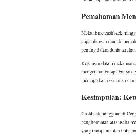
Pemahaman Mend
Mekanisme cashback minggua
dapat dengan mudah memaham
penting dalam dunia taruhan
Kejelasan dalam mekanisme 
mengetahui berapa banyak c
menciptakan rasa aman dan 
Kesimpulan: Keu
Cashback mingguan di Ceriab
penghormatan atas usaha me
yang transparan dan imbalan 