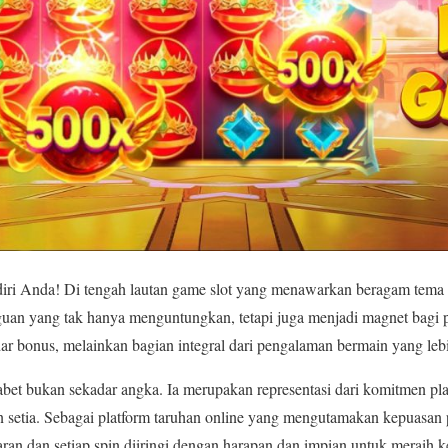
 diri Anda! Di tengah lautan game slot yang menawarkan beragam tema d
uan yang tak hanya menguntungkan, tetapi juga menjadi magnet bagi p
ar bonus, melainkan bagian integral dari pengalaman bermain yang leb
bet bukan sekadar angka. Ia merupakan representasi dari komitmen p
n setia. Sebagai platform taruhan online yang mengutamakan kepuasan
aran dan setiap spin diiringi dengan harapan dan impian untuk meraih