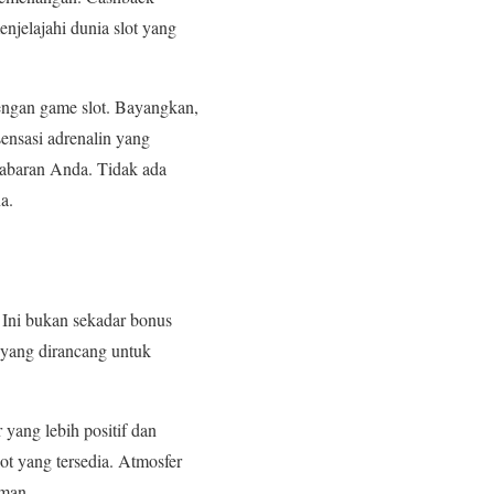
njelajahi dunia slot yang
dengan game slot. Bayangkan,
ensasi adrenalin yang
sabaran Anda. Tidak ada
a.
 Ini bukan sekadar bonus
 yang dirancang untuk
 yang lebih positif dan
ot yang tersedia. Atmosfer
aman.