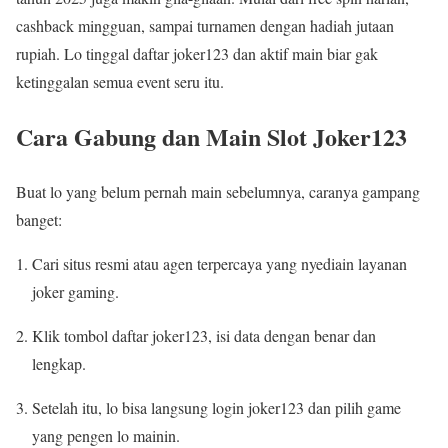
cashback mingguan, sampai turnamen dengan hadiah jutaan
rupiah. Lo tinggal daftar joker123 dan aktif main biar gak
ketinggalan semua event seru itu.
Cara Gabung dan Main Slot Joker123
Buat lo yang belum pernah main sebelumnya, caranya gampang
banget:
Cari situs resmi atau agen terpercaya yang nyediain layanan
joker gaming.
Klik tombol daftar joker123, isi data dengan benar dan
lengkap.
Setelah itu, lo bisa langsung login joker123 dan pilih game
yang pengen lo mainin.