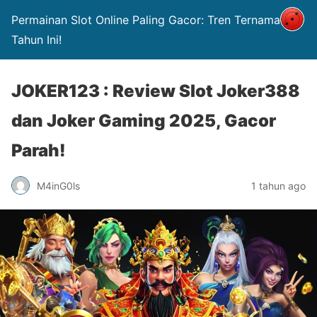
Permainan Slot Online Paling Gacor: Tren Ternama di
Tahun Ini!
JOKER123 : Review Slot Joker388
dan Joker Gaming 2025, Gacor
Parah!
M4inG0ls
1 tahun ago