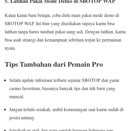
5. Latihan Pakai Mode Demo di SBOTOP WAP
Kalau kamu baru belajar, coba dulu main pakai mode demo di
SBOTOP WAP. Ini fitur yang disediakan supaya kamu bisa
latihan tanpa harus taruhan pakai uang asli. Dengan latihan, kamu
bisa asah strategi dan kemampuan sebelum terjun ke permainan
nyata.
Tips Tambahan dari Pemain Pro
Selalu update informasi terbaru seputar SBOTOP dan game
casino favoritmu, biasanya banyak tips dan trik baru yang
muncul.
Jangan terlalu serakah, ambil kemenangan saat kamu sudah di
posisi untung.
Istirahatkan otak dan mata setelah bermain beberapa jam