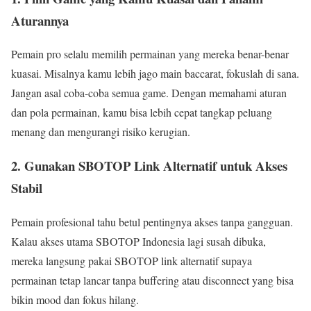
Aturannya
Pemain pro selalu memilih permainan yang mereka benar-benar
kuasai. Misalnya kamu lebih jago main baccarat, fokuslah di sana.
Jangan asal coba-coba semua game. Dengan memahami aturan
dan pola permainan, kamu bisa lebih cepat tangkap peluang
menang dan mengurangi risiko kerugian.
2. Gunakan SBOTOP Link Alternatif untuk Akses
Stabil
Pemain profesional tahu betul pentingnya akses tanpa gangguan.
Kalau akses utama SBOTOP Indonesia lagi susah dibuka,
mereka langsung pakai SBOTOP link alternatif supaya
permainan tetap lancar tanpa buffering atau disconnect yang bisa
bikin mood dan fokus hilang.