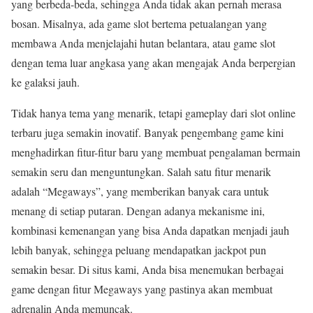
yang berbeda-beda, sehingga Anda tidak akan pernah merasa
bosan. Misalnya, ada game slot bertema petualangan yang
membawa Anda menjelajahi hutan belantara, atau game slot
dengan tema luar angkasa yang akan mengajak Anda berpergian
ke galaksi jauh.
Tidak hanya tema yang menarik, tetapi gameplay dari slot online
terbaru juga semakin inovatif. Banyak pengembang game kini
menghadirkan fitur-fitur baru yang membuat pengalaman bermain
semakin seru dan menguntungkan. Salah satu fitur menarik
adalah “Megaways”, yang memberikan banyak cara untuk
menang di setiap putaran. Dengan adanya mekanisme ini,
kombinasi kemenangan yang bisa Anda dapatkan menjadi jauh
lebih banyak, sehingga peluang mendapatkan jackpot pun
semakin besar. Di situs kami, Anda bisa menemukan berbagai
game dengan fitur Megaways yang pastinya akan membuat
adrenalin Anda memuncak.