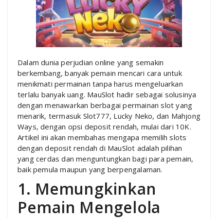
Dalam dunia perjudian online yang semakin
berkembang, banyak pemain mencari cara untuk
menikmati permainan tanpa harus mengeluarkan
terlalu banyak uang. MauSlot hadir sebagai solusinya
dengan menawarkan berbagai permainan slot yang
menarik, termasuk Slot777, Lucky Neko, dan Mahjong
Ways, dengan opsi deposit rendah, mulai dari 10K.
Artikel ini akan membahas mengapa memilih slots
dengan deposit rendah di MauSlot adalah pilihan
yang cerdas dan menguntungkan bagi para pemain,
baik pemula maupun yang berpengalaman.
1. Memungkinkan
Pemain Mengelola