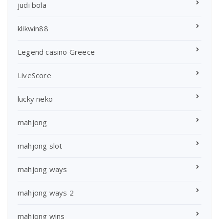
judi bola
klikwin88
Legend casino Greece
LiveScore
lucky neko
mahjong
mahjong slot
mahjong ways
mahjong ways 2
mahjong wins