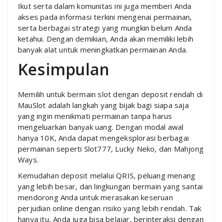
Ikut serta dalam komunitas ini juga memberi Anda
akses pada informasi terkini mengenai permainan,
serta berbagai strategi yang mungkin belum Anda
ketahui. Dengan demikian, Anda akan memiliki lebih
banyak alat untuk meningkatkan permainan Anda.
Kesimpulan
Memilih untuk bermain slot dengan deposit rendah di
MauSlot adalah langkah yang bijak bagi siapa saja
yang ingin menikmati permainan tanpa harus
mengeluarkan banyak uang. Dengan modal awal
hanya 10K, Anda dapat mengeksplorasi berbagai
permainan seperti Slot777, Lucky Neko, dan Mahjong
Ways.
Kemudahan deposit melalui QRIS, peluang menang
yang lebih besar, dan lingkungan bermain yang santai
mendorong Anda untuk merasakan keseruan
perjudian online dengan risiko yang lebih rendah. Tak
hanya itu, Anda juga bisa belajar, berinteraksi dengan