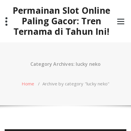
Skip
Permainan Slot Online
to
content
Paling Gacor: Tren
Ternama di Tahun Ini!
Category Archives: lucky neko
Home
/
Archive by category "lucky neko"