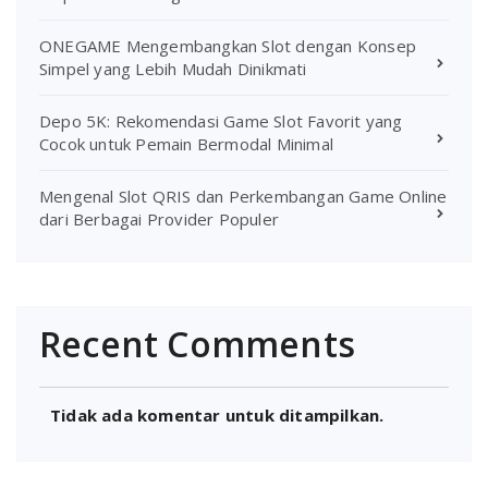
ONEGAME Mengembangkan Slot dengan Konsep
Simpel yang Lebih Mudah Dinikmati
Depo 5K: Rekomendasi Game Slot Favorit yang
Cocok untuk Pemain Bermodal Minimal
Mengenal Slot QRIS dan Perkembangan Game Online
dari Berbagai Provider Populer
Recent Comments
Tidak ada komentar untuk ditampilkan.