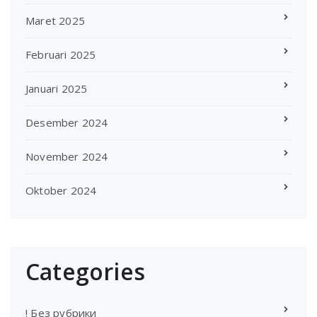
Maret 2025
Februari 2025
Januari 2025
Desember 2024
November 2024
Oktober 2024
Categories
! Без рубрики