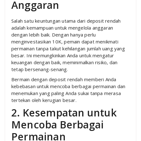
Anggaran
Salah satu keuntungan utama dari deposit rendah
adalah kemampuan untuk mengelola anggaran
dengan lebih baik. Dengan hanya perlu
menginvestasikan 10K, pemain dapat menikmati
permainan tanpa takut kehilangan jumlah uang yang
besar. Ini memungkinkan Anda untuk mengatur
keuangan dengan baik, meminimalkan risiko, dan
tetap bersenang-senang.
Bermain dengan deposit rendah memberi Anda
kebebasan untuk mencoba berbagai permainan dan
menemukan yang paling Anda sukai tanpa merasa
tertekan oleh kerugian besar.
2. Kesempatan untuk
Mencoba Berbagai
Permainan