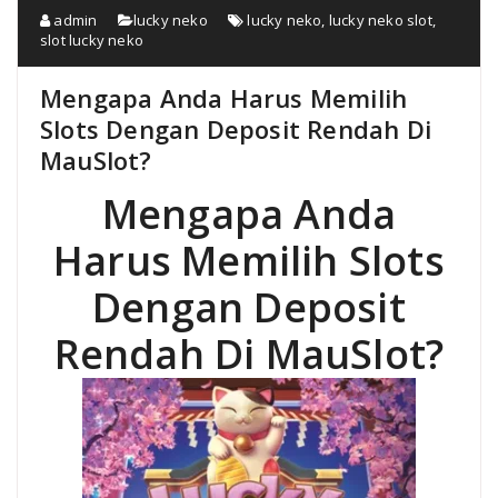
admin
lucky neko
lucky neko
,
lucky neko slot
,
slot lucky neko
Mengapa Anda Harus Memilih
Slots Dengan Deposit Rendah Di
MauSlot?
Mengapa Anda
Harus Memilih Slots
Dengan Deposit
Rendah Di MauSlot?