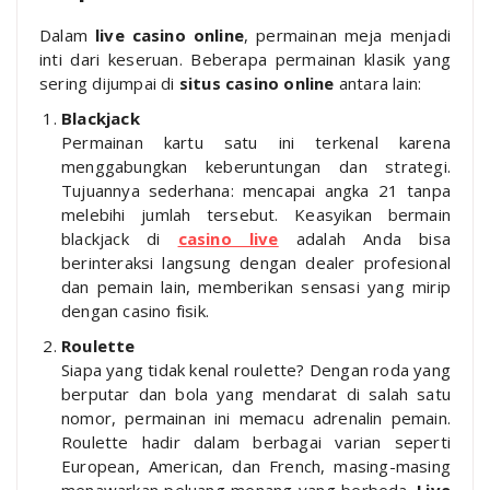
Dalam
live casino online
, permainan meja menjadi
inti dari keseruan. Beberapa permainan klasik yang
sering dijumpai di
situs casino online
antara lain:
Blackjack
Permainan kartu satu ini terkenal karena
menggabungkan keberuntungan dan strategi.
Tujuannya sederhana: mencapai angka 21 tanpa
melebihi jumlah tersebut. Keasyikan bermain
blackjack di
casino live
adalah Anda bisa
berinteraksi langsung dengan dealer profesional
dan pemain lain, memberikan sensasi yang mirip
dengan casino fisik.
Roulette
Siapa yang tidak kenal roulette? Dengan roda yang
berputar dan bola yang mendarat di salah satu
nomor, permainan ini memacu adrenalin pemain.
Roulette hadir dalam berbagai varian seperti
European, American, dan French, masing-masing
menawarkan peluang menang yang berbeda.
Live