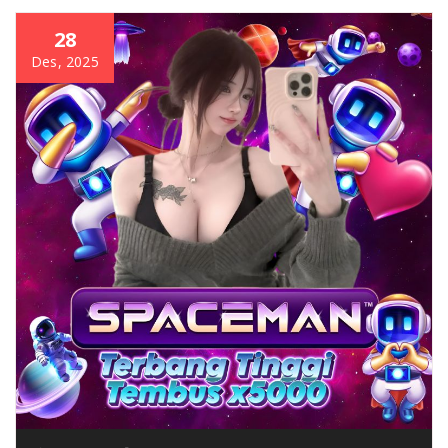
28
Des, 2025