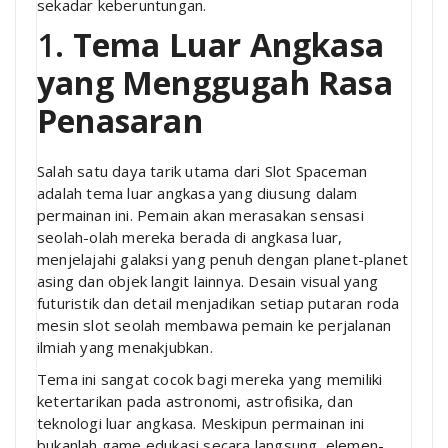
sekadar keberuntungan.
1.
Tema Luar Angkasa
yang Menggugah Rasa
Penasaran
Salah satu daya tarik utama dari Slot Spaceman
adalah tema luar angkasa yang diusung dalam
permainan ini. Pemain akan merasakan sensasi
seolah-olah mereka berada di angkasa luar,
menjelajahi galaksi yang penuh dengan planet-planet
asing dan objek langit lainnya. Desain visual yang
futuristik dan detail menjadikan setiap putaran roda
mesin slot seolah membawa pemain ke perjalanan
ilmiah yang menakjubkan.
Tema ini sangat cocok bagi mereka yang memiliki
ketertarikan pada astronomi, astrofisika, dan
teknologi luar angkasa. Meskipun permainan ini
bukanlah game edukasi secara langsung, elemen-