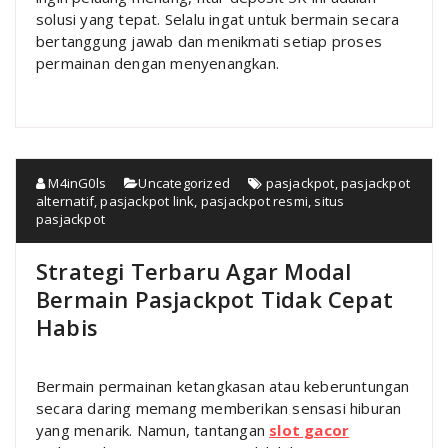
solusi yang tepat. Selalu ingat untuk bermain secara
bertanggung jawab dan menikmati setiap proses
permainan dengan menyenangkan.
M4inG0ls
Uncategorized
pasjackpot
,
pasjackpot
alternatif
,
pasjackpot link
,
pasjackpot resmi
,
situs
pasjackpot
Strategi Terbaru Agar Modal
Bermain Pasjackpot Tidak Cepat
Habis
Bermain permainan ketangkasan atau keberuntungan
secara daring memang memberikan sensasi hiburan
yang menarik. Namun, tantangan
slot gacor