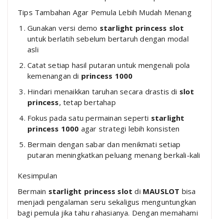
Tips Tambahan Agar Pemula Lebih Mudah Menang
Gunakan versi demo
starlight princess slot
untuk berlatih sebelum bertaruh dengan modal
asli
Catat setiap hasil putaran untuk mengenali pola
kemenangan di
princess 1000
Hindari menaikkan taruhan secara drastis di
slot
princess
, tetap bertahap
Fokus pada satu permainan seperti
starlight
princess 1000
agar strategi lebih konsisten
Bermain dengan sabar dan menikmati setiap
putaran meningkatkan peluang menang berkali-kali
Kesimpulan
Bermain
starlight princess slot
di
MAUSLOT
bisa
menjadi pengalaman seru sekaligus menguntungkan
bagi pemula jika tahu rahasianya. Dengan memahami