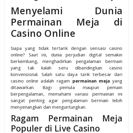
Menyelami Dunia
Permainan Meja di
Casino Online
Siapa yang tidak tertarik dengan sensasi casino
online? Saat ini, dunia perjudian digital semakin
berkembang, menghadirkan pengalaman bermain
yang tak kalah seru dibandingkan casino
konvensional. Salah satu daya tarik terbesar dari
casino online adalah ragam
permainan meja
yang
ditawarkan. Bagi pemula maupun pemain
berpengalaman, memahami variasi permainan ini
sangat penting agar pengalaman bermain lebih
menyenangkan dan menguntungkan.
Ragam Permainan Meja
Populer di Live Casino