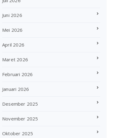
Juli 2026
Juni 2026
Mei 2026
April 2026
Maret 2026
Februari 2026
Januari 2026
Desember 2025
November 2025
Oktober 2025