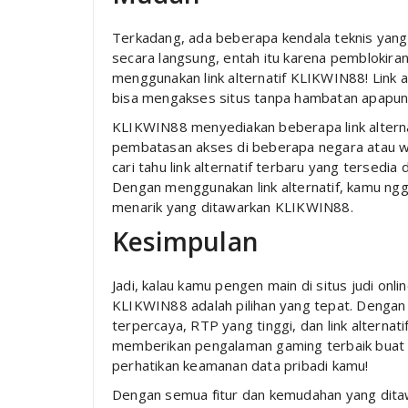
Terkadang, ada beberapa kendala teknis yan
secara langsung, entah itu karena pemblokiran
menggunakan link alternatif KLIKWIN88! Link al
bisa mengakses situs tanpa hambatan apapun
KLIKWIN88 menyediakan beberapa link alterna
pembatasan akses di beberapa negara atau wi
cari tahu link alternatif terbaru yang tersed
Dengan menggunakan link alternatif, kamu ngg
menarik yang ditawarkan KLIKWIN88.
Kesimpulan
Jadi, kalau kamu pengen main di situs judi on
KLIKWIN88 adalah pilihan yang tepat. Dengan
terpercaya, RTP yang tinggi, dan link alterna
memberikan pengalaman gaming terbaik buat ka
perhatikan keamanan data pribadi kamu!
Dengan semua fitur dan kemudahan yang dit