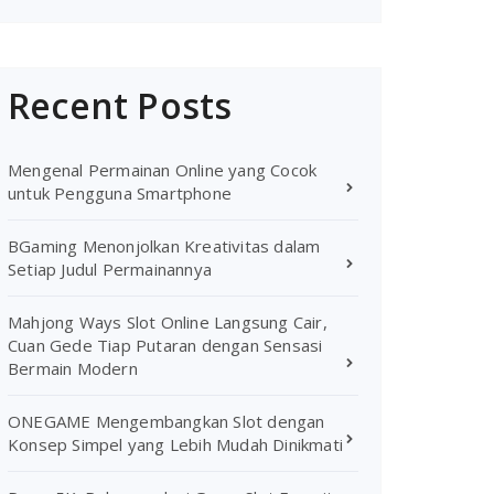
Recent Posts
Mengenal Permainan Online yang Cocok
untuk Pengguna Smartphone
BGaming Menonjolkan Kreativitas dalam
Setiap Judul Permainannya
Mahjong Ways Slot Online Langsung Cair,
Cuan Gede Tiap Putaran dengan Sensasi
Bermain Modern
ONEGAME Mengembangkan Slot dengan
Konsep Simpel yang Lebih Mudah Dinikmati