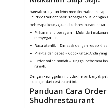
Banyak orang kini lebih memilih makanan siap s
Shudhrestaurant hadir sebagai solusi dengan 
Beberapa keunggulan shudhrestaurant antara l
Pilihan menu beragam – Mulai dari makanan
menyegarkan.
Rasa otentik – Dimasak dengan resep khas
Praktis dan cepat – Cocok untuk Anda yan
Order online mudah – Tinggal beberapa la
rumah.
Dengan keunggulan ini, tidak heran banyak pel
hidangan dari restaurant ini.
Panduan Cara Order 
Shudhrestaurant