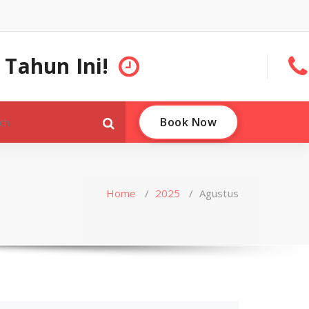
 Tahun Ini!
Book Now
Home
/
2025
/
Agustus