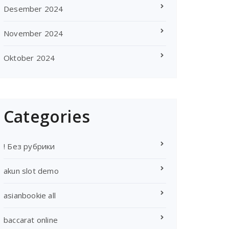
Desember 2024
November 2024
Oktober 2024
Categories
! Без рубрики
akun slot demo
asianbookie all
baccarat online