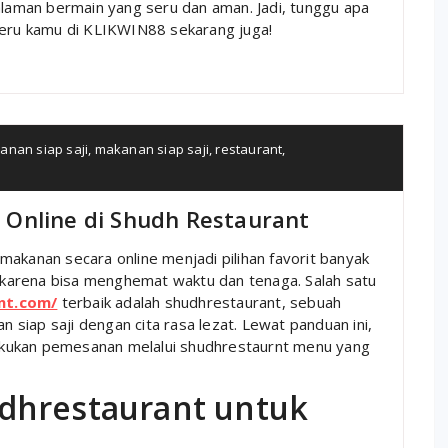
galaman bermain yang seru dan aman. Jadi, tunggu apa
seru kamu di KLIKWIN88 sekarang juga!
anan siap saji
,
makanan siap saji
,
restaurant
,
Online di Shudh Restaurant
makanan secara online menjadi pilihan favorit banyak
ga karena bisa menghemat waktu dan tenaga. Salah satu
nt.com/
terbaik adalah shudhrestaurant, sebuah
siap saji dengan cita rasa lezat. Lewat panduan ini,
kukan pemesanan melalui shudhrestaurnt menu yang
dhrestaurant untuk