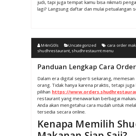
judi, tapi juga tempat kamu bisa nikmati pen
lagi? Langsung daftar dan mulai petualangan 
M4inG0ls
Uncategorized
cara order mak
shudhrestaurant
,
shudhrestaurnt menu
Panduan Lengkap Cara Order 
Dalam era digital seperti sekarang, memesan 
orang. Tidak hanya karena praktis, tetapi ju
pilihan
https://www.orders.shudhrestaura
restaurant yang menawarkan berbagai makanan 
Anda akan mengetahui cara mudah untuk mela
tersedia secara online.
Kenapa Memilih Shu
Makanan Siap Saji?