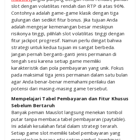
slot dengan volatilitas rendah dan RTP di atas 96%.
Contohnya adalah game-game klasik dengan tiga
gulungan dan sedikit fitur bonus. Jika tujuan Anda
adalah mengejar kemenangan besar meskipun
risikonya tinggi, pilihlah slot volatilitas tinggi dengan
fitur jackpot progresif. Namun perlu diingat bahwa
strategi untuk kedua tujuan ini sangat berbeda.
Jangan pernah berganti-ganti jenis permainan di
tengah sesi karena setiap game memiliki
karakteristik dan pola pembayaran yang unik. Fokus
pada maksimal tiga jenis permainan dalam satu bulan
agar Anda benar-benar memahami perilaku dan
potensi dari masing-masing game tersebut.
Mempelajari Tabel Pembayaran dan Fitur Khusus
Sebelum Bertaruh
Banyak pemain Mauslot langsung menekan tombol
putar tanpa membaca tabel pembayaran (paytable).
Ini adalah kesalahan fatal dalam strategi terarah.
Setiap game slot memiliki tabel pembayaran yang
menjelaskan berapa nilai setiap simbol, kombinasi