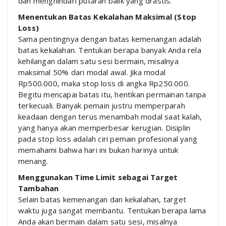
dan menghindari putaran balik yang drastis.
Menentukan Batas Kekalahan Maksimal (Stop
Loss)
Sama pentingnya dengan batas kemenangan adalah
batas kekalahan. Tentukan berapa banyak Anda rela
kehilangan dalam satu sesi bermain, misalnya
maksimal 50% dari modal awal. Jika modal
Rp500.000, maka stop loss di angka Rp250.000.
Begitu mencapai batas itu, hentikan permainan tanpa
terkecuali. Banyak pemain justru memperparah
keadaan dengan terus menambah modal saat kalah,
yang hanya akan memperbesar kerugian. Disiplin
pada stop loss adalah ciri pemain profesional yang
memahami bahwa hari ini bukan harinya untuk
menang.
Menggunakan Time Limit sebagai Target
Tambahan
Selain batas kemenangan dan kekalahan, target
waktu juga sangat membantu. Tentukan berapa lama
Anda akan bermain dalam satu sesi, misalnya