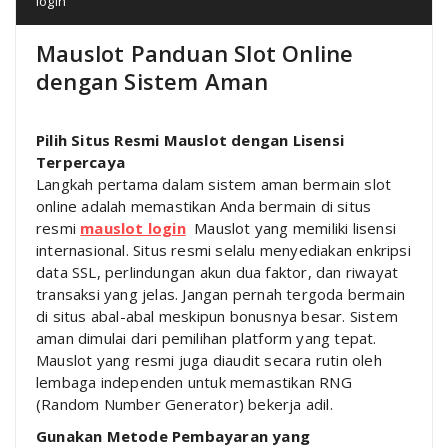
login
Mauslot Panduan Slot Online
dengan Sistem Aman
Pilih Situs Resmi Mauslot dengan Lisensi
Terpercaya
Langkah pertama dalam sistem aman bermain slot
online adalah memastikan Anda bermain di situs
resmi
mauslot login
Mauslot yang memiliki lisensi
internasional. Situs resmi selalu menyediakan enkripsi
data SSL, perlindungan akun dua faktor, dan riwayat
transaksi yang jelas. Jangan pernah tergoda bermain
di situs abal-abal meskipun bonusnya besar. Sistem
aman dimulai dari pemilihan platform yang tepat.
Mauslot yang resmi juga diaudit secara rutin oleh
lembaga independen untuk memastikan RNG
(Random Number Generator) bekerja adil.
Gunakan Metode Pembayaran yang