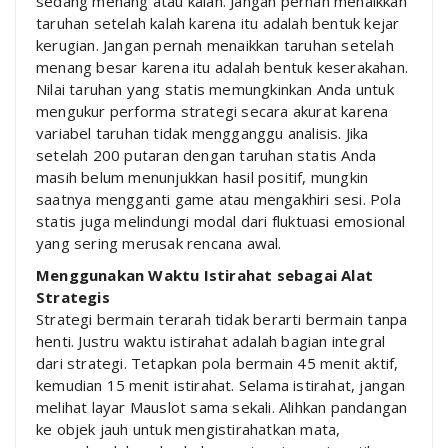
sedang menang atau kalah. Jangan pernah menaikkan
taruhan setelah kalah karena itu adalah bentuk kejar
kerugian. Jangan pernah menaikkan taruhan setelah
menang besar karena itu adalah bentuk keserakahan.
Nilai taruhan yang statis memungkinkan Anda untuk
mengukur performa strategi secara akurat karena
variabel taruhan tidak mengganggu analisis. Jika
setelah 200 putaran dengan taruhan statis Anda
masih belum menunjukkan hasil positif, mungkin
saatnya mengganti game atau mengakhiri sesi. Pola
statis juga melindungi modal dari fluktuasi emosional
yang sering merusak rencana awal.
Menggunakan Waktu Istirahat sebagai Alat
Strategis
Strategi bermain terarah tidak berarti bermain tanpa
henti. Justru waktu istirahat adalah bagian integral
dari strategi. Tetapkan pola bermain 45 menit aktif,
kemudian 15 menit istirahat. Selama istirahat, jangan
melihat layar Mauslot sama sekali. Alihkan pandangan
ke objek jauh untuk mengistirahatkan mata,