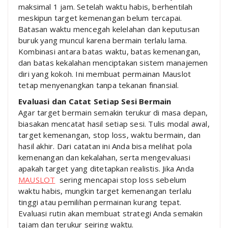
maksimal 1 jam. Setelah waktu habis, berhentilah
meskipun target kemenangan belum tercapai.
Batasan waktu mencegah kelelahan dan keputusan
buruk yang muncul karena bermain terlalu lama.
Kombinasi antara batas waktu, batas kemenangan,
dan batas kekalahan menciptakan sistem manajemen
diri yang kokoh. Ini membuat permainan Mauslot
tetap menyenangkan tanpa tekanan finansial.
Evaluasi dan Catat Setiap Sesi Bermain
Agar target bermain semakin terukur di masa depan,
biasakan mencatat hasil setiap sesi. Tulis modal awal,
target kemenangan, stop loss, waktu bermain, dan
hasil akhir. Dari catatan ini Anda bisa melihat pola
kemenangan dan kekalahan, serta mengevaluasi
apakah target yang ditetapkan realistis. Jika Anda
MAUSLOT
sering mencapai stop loss sebelum
waktu habis, mungkin target kemenangan terlalu
tinggi atau pemilihan permainan kurang tepat.
Evaluasi rutin akan membuat strategi Anda semakin
tajam dan terukur seiring waktu.