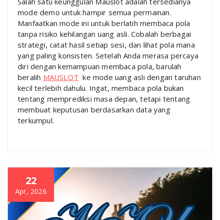
Salah satu keunggulan Mauslot adalah tersedianya
mode demo untuk hampir semua permainan.
Manfaatkan mode ini untuk berlatih membaca pola
tanpa risiko kehilangan uang asli. Cobalah berbagai
strategi, catat hasil setiap sesi, dan lihat pola mana
yang paling konsisten. Setelah Anda merasa percaya
diri dengan kemampuan membaca pola, barulah
beralih
MAUSLOT
ke mode uang asli dengan taruhan
kecil terlebih dahulu. Ingat, membaca pola bukan
tentang memprediksi masa depan, tetapi tentang
membuat keputusan berdasarkan data yang
terkumpul.
22
Apr, 2026