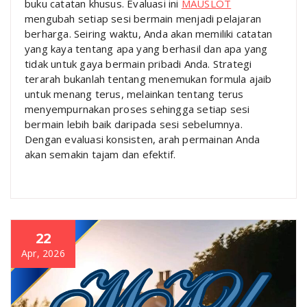
buku catatan khusus. Evaluasi ini
MAUSLOT
mengubah setiap sesi bermain menjadi pelajaran
berharga. Seiring waktu, Anda akan memiliki catatan
yang kaya tentang apa yang berhasil dan apa yang
tidak untuk gaya bermain pribadi Anda. Strategi
terarah bukanlah tentang menemukan formula ajaib
untuk menang terus, melainkan tentang terus
menyempurnakan proses sehingga setiap sesi
bermain lebih baik daripada sesi sebelumnya.
Dengan evaluasi konsisten, arah permainan Anda
akan semakin tajam dan efektif.
22
Apr, 2026