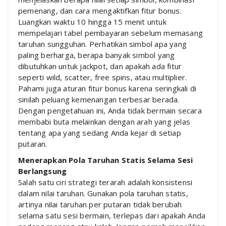
pemenang, dan cara mengaktifkan fitur bonus.
Luangkan waktu 10 hingga 15 menit untuk
mempelajari tabel pembayaran sebelum memasang
taruhan sungguhan. Perhatikan simbol apa yang
paling berharga, berapa banyak simbol yang
dibutuhkan untuk jackpot, dan apakah ada fitur
seperti wild, scatter, free spins, atau multiplier.
Pahami juga aturan fitur bonus karena seringkali di
sinilah peluang kemenangan terbesar berada.
Dengan pengetahuan ini, Anda tidak bermain secara
membabi buta melainkan dengan arah yang jelas
tentang apa yang sedang Anda kejar di setiap
putaran.
Menerapkan Pola Taruhan Statis Selama Sesi
Berlangsung
Salah satu ciri strategi terarah adalah konsistensi
dalam nilai taruhan. Gunakan pola taruhan statis,
artinya nilai taruhan per putaran tidak berubah
selama satu sesi bermain, terlepas dari apakah Anda