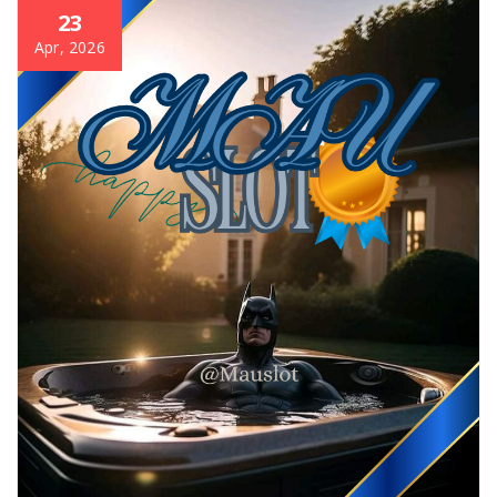
23
Apr, 2026