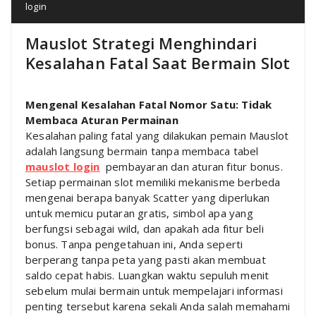
login
Mauslot Strategi Menghindari
Kesalahan Fatal Saat Bermain Slot
Mengenal Kesalahan Fatal Nomor Satu: Tidak
Membaca Aturan Permainan
Kesalahan paling fatal yang dilakukan pemain Mauslot
adalah langsung bermain tanpa membaca tabel
mauslot login
pembayaran dan aturan fitur bonus.
Setiap permainan slot memiliki mekanisme berbeda
mengenai berapa banyak Scatter yang diperlukan
untuk memicu putaran gratis, simbol apa yang
berfungsi sebagai wild, dan apakah ada fitur beli
bonus. Tanpa pengetahuan ini, Anda seperti
berperang tanpa peta yang pasti akan membuat
saldo cepat habis. Luangkan waktu sepuluh menit
sebelum mulai bermain untuk mempelajari informasi
penting tersebut karena sekali Anda salah memahami