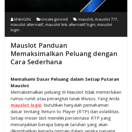
M4inG0ls
Uncategorized
mauslot
,
mauslot 777
,
mauslot alternatif
,
mauslot link alternatif login
,
mauslot
login
Mauslot Panduan
Memaksimalkan Peluang dengan
Cara Sederhana
Memahami Dasar Peluang dalam Setiap Putaran
Mauslot
Memaksimalkan peluang di Mauslot tidak memerlukan
rumus rumit atau perangkat lunak khusus. Yang Anda
mauslot login
butuhkan hanyalah pemahaman
dasar tentang Return to Player (RTP) dan volatilitas.
Setiap mesin slot memiliki persentase RTP yang
menunjukkan berapa banyak taruhan yang akan
dikembalikan kepada pemain dalam jangka panjang.