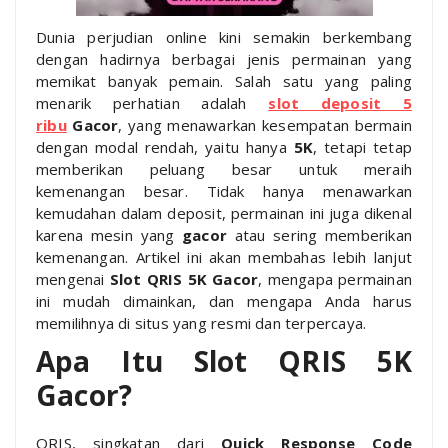
Dunia perjudian online kini semakin berkembang
dengan hadirnya berbagai jenis permainan yang
memikat banyak pemain. Salah satu yang paling
menarik perhatian adalah
slot deposit 5
ribu
Gacor
, yang menawarkan kesempatan bermain
dengan modal rendah, yaitu hanya
5K
, tetapi tetap
memberikan peluang besar untuk meraih
kemenangan besar. Tidak hanya menawarkan
kemudahan dalam deposit, permainan ini juga dikenal
karena mesin yang
gacor
atau sering memberikan
kemenangan. Artikel ini akan membahas lebih lanjut
mengenai
Slot QRIS 5K Gacor
, mengapa permainan
ini mudah dimainkan, dan mengapa Anda harus
memilihnya di situs yang resmi dan terpercaya.
Apa Itu Slot QRIS 5K
Gacor?
QRIS, singkatan dari
Quick Response Code