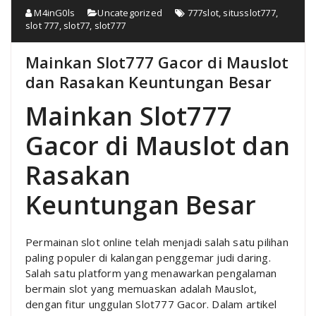
M4inG0ls
Uncategorized
777slot
,
situsslot777
,
slot 777
,
slot77
,
slot777
Mainkan Slot777 Gacor di Mauslot
dan Rasakan Keuntungan Besar
Mainkan Slot777
Gacor di Mauslot dan
Rasakan
Keuntungan Besar
Permainan slot online telah menjadi salah satu pilihan
paling populer di kalangan penggemar judi daring.
Salah satu platform yang menawarkan pengalaman
bermain slot yang memuaskan adalah Mauslot,
dengan fitur unggulan Slot777 Gacor. Dalam artikel