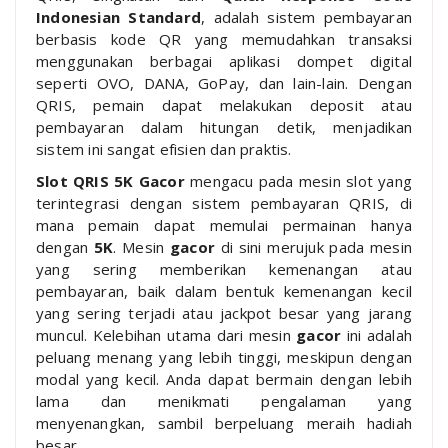
Indonesian Standard
, adalah sistem pembayaran
berbasis kode QR yang memudahkan transaksi
menggunakan berbagai aplikasi dompet digital
seperti OVO, DANA, GoPay, dan lain-lain. Dengan
QRIS, pemain dapat melakukan deposit atau
pembayaran dalam hitungan detik, menjadikan
sistem ini sangat efisien dan praktis.
Slot QRIS 5K Gacor
mengacu pada mesin slot yang
terintegrasi dengan sistem pembayaran QRIS, di
mana pemain dapat memulai permainan hanya
dengan
5K
. Mesin
gacor
di sini merujuk pada mesin
yang sering memberikan kemenangan atau
pembayaran, baik dalam bentuk kemenangan kecil
yang sering terjadi atau jackpot besar yang jarang
muncul. Kelebihan utama dari mesin
gacor
ini adalah
peluang menang yang lebih tinggi, meskipun dengan
modal yang kecil. Anda dapat bermain dengan lebih
lama dan menikmati pengalaman yang
menyenangkan, sambil berpeluang meraih hadiah
besar.