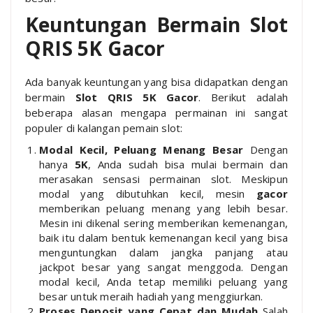
Keuntungan Bermain Slot
QRIS 5K Gacor
Ada banyak keuntungan yang bisa didapatkan dengan
bermain
Slot QRIS 5K Gacor
. Berikut adalah
beberapa alasan mengapa permainan ini sangat
populer di kalangan pemain slot:
Modal Kecil, Peluang Menang Besar
Dengan
hanya
5K
, Anda sudah bisa mulai bermain dan
merasakan sensasi permainan slot. Meskipun
modal yang dibutuhkan kecil, mesin
gacor
memberikan peluang menang yang lebih besar.
Mesin ini dikenal sering memberikan kemenangan,
baik itu dalam bentuk kemenangan kecil yang bisa
menguntungkan dalam jangka panjang atau
jackpot besar yang sangat menggoda. Dengan
modal kecil, Anda tetap memiliki peluang yang
besar untuk meraih hadiah yang menggiurkan.
Proses Deposit yang Cepat dan Mudah
Salah