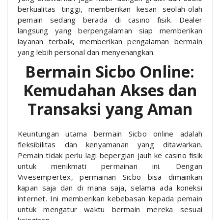
berkualitas tinggi, memberikan kesan seolah-olah
pemain sedang berada di casino fisik. Dealer
langsung yang berpengalaman siap memberikan
layanan terbaik, memberikan pengalaman bermain
yang lebih personal dan menyenangkan.
Bermain Sicbo Online:
Kemudahan Akses dan
Transaksi yang Aman
Keuntungan utama bermain Sicbo online adalah
fleksibilitas dan kenyamanan yang ditawarkan.
Pemain tidak perlu lagi bepergian jauh ke casino fisik
untuk menikmati permainan ini. Dengan
Vivesempertex, permainan Sicbo bisa dimainkan
kapan saja dan di mana saja, selama ada koneksi
internet. Ini memberikan kebebasan kepada pemain
untuk mengatur waktu bermain mereka sesuai