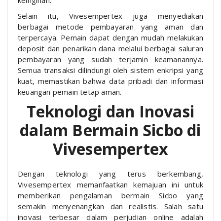
keinginan.
Selain itu, Vivesempertex juga menyediakan
berbagai metode pembayaran yang aman dan
terpercaya. Pemain dapat dengan mudah melakukan
deposit dan penarikan dana melalui berbagai saluran
pembayaran yang sudah terjamin keamanannya.
Semua transaksi dilindungi oleh sistem enkripsi yang
kuat, memastikan bahwa data pribadi dan informasi
keuangan pemain tetap aman.
Teknologi dan Inovasi
dalam Bermain Sicbo di
Vivesempertex
Dengan teknologi yang terus berkembang,
Vivesempertex memanfaatkan kemajuan ini untuk
memberikan pengalaman bermain Sicbo yang
semakin menyenangkan dan realistis. Salah satu
inovasi terbesar dalam perjudian online adalah