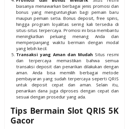
biasanya menawarkan berbagai jenis promosi dan
bonus yang menguntungkan bagi pemain baru
maupun pemain setia. Bonus deposit, free spins,
hingga program loyalitas sering kali tersedia di
situs-situs terpercaya. Promosi ini bisa membantu
meningkatkan peluang menang Anda dan
memperpanjang waktu bermain dengan modal
yang lebih kecil.
Transaksi yang Aman dan Mudah
Situs resmi
dan terpercaya memastikan bahwa semua
transaksi deposit dan penarikan dilakukan dengan
aman. Anda bisa memilih berbagai metode
pembayaran yang sudah terpercaya seperti QRIS
untuk deposit cepat dan aman. Selain itu,
penarikan dana juga diproses dengan cepat dan
sesuai dengan prosedur yang ada.
Tips Bermain Slot QRIS 5K
Gacor