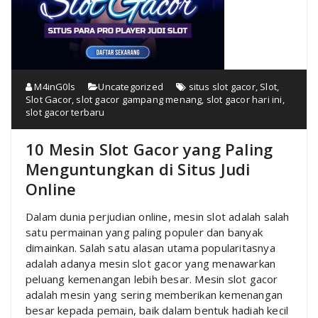
M4inG0ls
Uncategorized
situs slot gacor
,
Slot
,
Slot Gacor
,
slot gacor gampang menang
,
slot gacor hari ini
,
slot gacor terbaru
10 Mesin Slot Gacor yang Paling
Menguntungkan di Situs Judi
Online
Dalam dunia perjudian online, mesin slot adalah salah
satu permainan yang paling populer dan banyak
dimainkan. Salah satu alasan utama popularitasnya
adalah adanya mesin slot gacor yang menawarkan
peluang kemenangan lebih besar. Mesin slot gacor
adalah mesin yang sering memberikan kemenangan
besar kepada pemain, baik dalam bentuk hadiah kecil