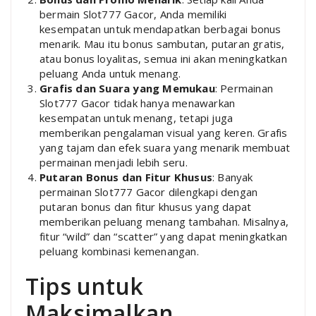
bermain Slot777 Gacor, Anda memiliki
kesempatan untuk mendapatkan berbagai bonus
menarik. Mau itu bonus sambutan, putaran gratis,
atau bonus loyalitas, semua ini akan meningkatkan
peluang Anda untuk menang.
Grafis dan Suara yang Memukau
: Permainan
Slot777 Gacor tidak hanya menawarkan
kesempatan untuk menang, tetapi juga
memberikan pengalaman visual yang keren. Grafis
yang tajam dan efek suara yang menarik membuat
permainan menjadi lebih seru.
Putaran Bonus dan Fitur Khusus
: Banyak
permainan Slot777 Gacor dilengkapi dengan
putaran bonus dan fitur khusus yang dapat
memberikan peluang menang tambahan. Misalnya,
fitur “wild” dan “scatter” yang dapat meningkatkan
peluang kombinasi kemenangan.
Tips untuk
Maksimalkan