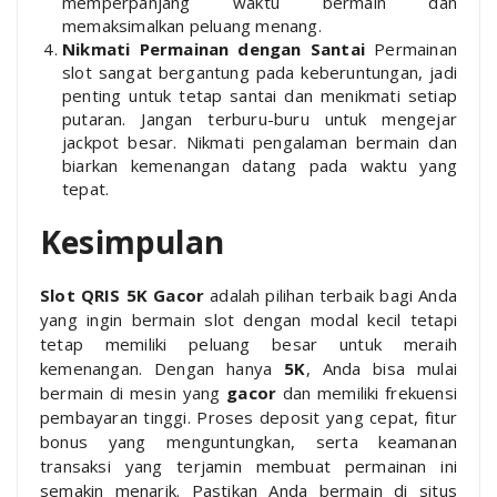
memperpanjang waktu bermain dan
memaksimalkan peluang menang.
Nikmati Permainan dengan Santai
Permainan
slot sangat bergantung pada keberuntungan, jadi
penting untuk tetap santai dan menikmati setiap
putaran. Jangan terburu-buru untuk mengejar
jackpot besar. Nikmati pengalaman bermain dan
biarkan kemenangan datang pada waktu yang
tepat.
Kesimpulan
Slot QRIS 5K Gacor
adalah pilihan terbaik bagi Anda
yang ingin bermain slot dengan modal kecil tetapi
tetap memiliki peluang besar untuk meraih
kemenangan. Dengan hanya
5K
, Anda bisa mulai
bermain di mesin yang
gacor
dan memiliki frekuensi
pembayaran tinggi. Proses deposit yang cepat, fitur
bonus yang menguntungkan, serta keamanan
transaksi yang terjamin membuat permainan ini
semakin menarik. Pastikan Anda bermain di situs