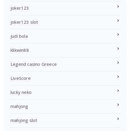
joker123
joker123 slot
judi bola
klikwin88
Legend casino Greece
LiveScore
lucky neko
mahjong
mahjong slot