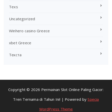
Texs
Uncategorized
Winhero casino Greece
xbet Greece
Текста
Copyright © 2026 Permainan Slot Online Paling Gacor:
Tren Ternama di Tahun Ini! | Powered by
Specia
WordPress Theme