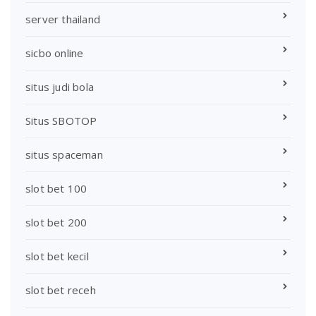
server thailand
sicbo online
situs judi bola
Situs SBOTOP
situs spaceman
slot bet 100
slot bet 200
slot bet kecil
slot bet receh