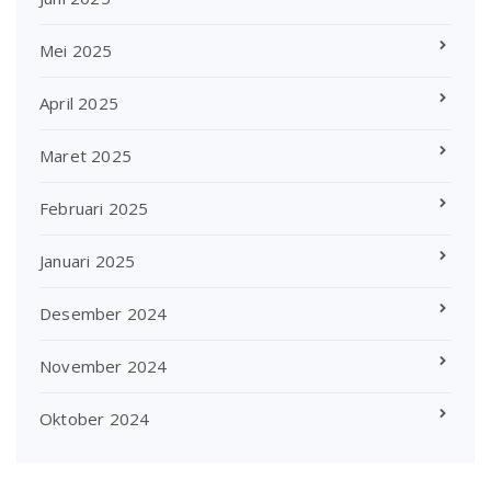
Mei 2025
April 2025
Maret 2025
Februari 2025
Januari 2025
Desember 2024
November 2024
Oktober 2024