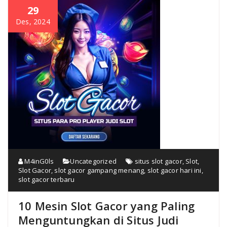
29
Des, 2024
M4inG0ls
Uncategorized
situs slot gacor
,
Slot
,
Slot Gacor
,
slot gacor gampang menang
,
slot gacor hari ini
,
slot gacor terbaru
10 Mesin Slot Gacor yang Paling
Menguntungkan di Situs Judi