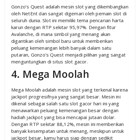
Gonzo’s Quest adalah mesin slot yang dikembangkan
oleh NetEnt dan sangat digemari oleh pemain slot di
seluruh dunia. Slot ini memiliki tema pencarian harta
karun dengan RTP sekitar 95,97%. Dengan fitur
Avalanche, di mana simbol yang menang akan
digantikan oleh simbol baru untuk memberikan
peluang kemenangan lebih banyak dalam satu
putaran, Gonzo’s Quest menjadi pilihan yang sangat
menguntungkan di situs slot gacor.
4. Mega Moolah
Mega Moolah adalah mesin slot yang terkenal karena
jackpot progresifnya yang sangat besar. Mesin ini
dikenal sebagai salah satu slot gacor hari ini yang
menawarkan peluang kemenangan besar dengan
hadiah jackpot yang bisa mencapai jutaan dolar.
Dengan RTP sekitar 88,12%, mesin ini memberikan
banyak kesempatan untuk menang, meskipun untuk
jackpot besar, kamu harus siap dengan sedikit