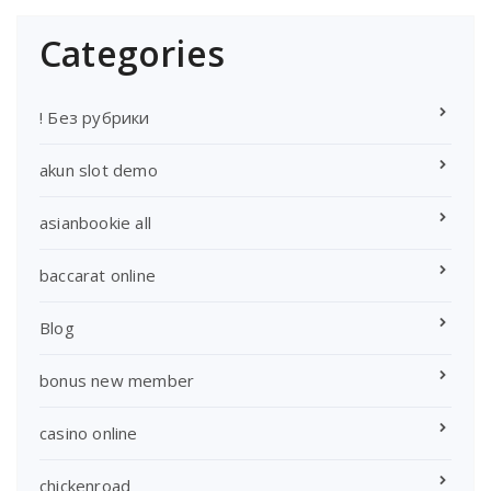
Categories
! Без рубрики
akun slot demo
asianbookie all
baccarat online
Blog
bonus new member
casino online
chickenroad