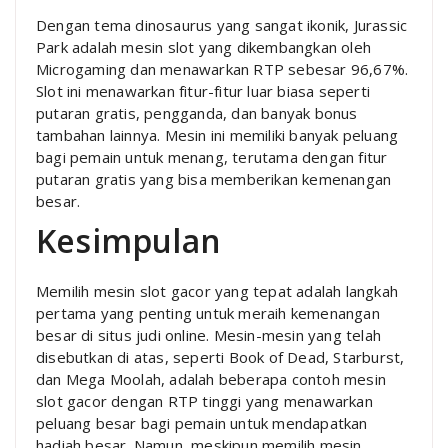
Dengan tema dinosaurus yang sangat ikonik, Jurassic
Park adalah mesin slot yang dikembangkan oleh
Microgaming dan menawarkan RTP sebesar 96,67%.
Slot ini menawarkan fitur-fitur luar biasa seperti
putaran gratis, pengganda, dan banyak bonus
tambahan lainnya. Mesin ini memiliki banyak peluang
bagi pemain untuk menang, terutama dengan fitur
putaran gratis yang bisa memberikan kemenangan
besar.
Kesimpulan
Memilih mesin slot gacor yang tepat adalah langkah
pertama yang penting untuk meraih kemenangan
besar di situs judi online. Mesin-mesin yang telah
disebutkan di atas, seperti Book of Dead, Starburst,
dan Mega Moolah, adalah beberapa contoh mesin
slot gacor dengan RTP tinggi yang menawarkan
peluang besar bagi pemain untuk mendapatkan
hadiah besar. Namun, meskipun memilih mesin