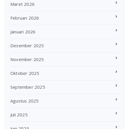
Maret 2026
Februari 2026
Januari 2026
Desember 2025
November 2025
Oktober 2025
September 2025
Agustus 2025
Juli 2025
Juni 2025