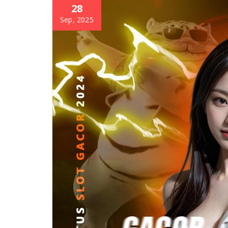
28
Sep, 2025