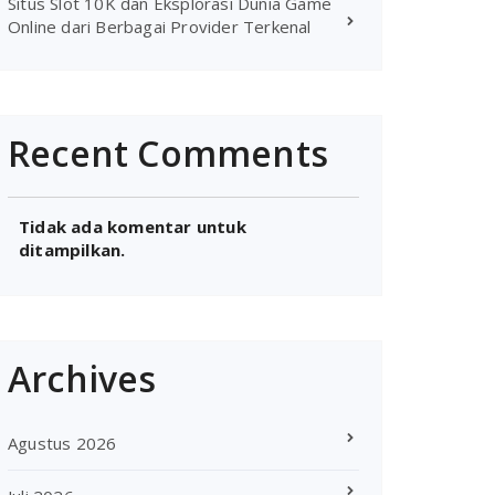
Situs Slot 10K dan Eksplorasi Dunia Game
Online dari Berbagai Provider Terkenal
Recent Comments
Tidak ada komentar untuk
ditampilkan.
Archives
Agustus 2026