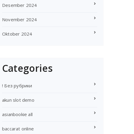
Desember 2024
November 2024
Oktober 2024
Categories
! Без рубрики
akun slot demo
asianbookie all
baccarat online