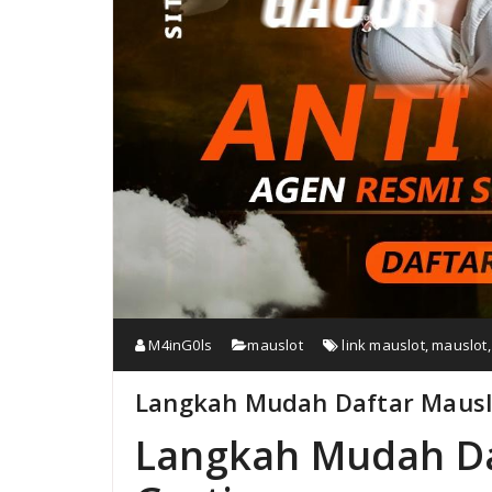
M4inG0ls
mauslot
link mauslot
,
mauslot
Langkah Mudah Daftar Mauslo
Langkah Mudah Da