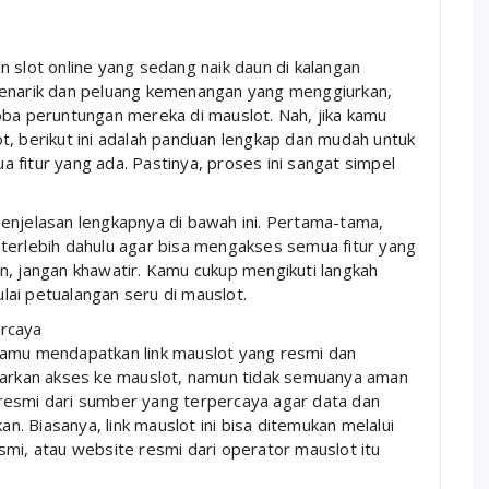
 slot online yang sedang naik daun di kalangan
menarik dan peluang kemenangan yang menggiurkan,
oba peruntungan mereka di mauslot. Nah, jika kamu
t, berikut ini adalah panduan lengkap dan mudah untuk
 fitur yang ada. Pastinya, proses ini sangat simpel
enjelasan lengkapnya di bawah ini. Pertama-tama,
terlebih dahulu agar bisa mengakses semua fitur yang
akun, jangan khawatir. Kamu cukup mengikuti langkah
ai petualangan seru di mauslot.
ercaya
kamu mendapatkan link mauslot yang resmi dan
awarkan akses ke mauslot, namun tidak semuanya aman
ot resmi dari sumber yang terpercaya agar data dan
an. Biasanya, link mauslot ini bisa ditemukan melalui
smi, atau website resmi dari operator mauslot itu