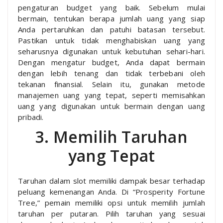
pengaturan budget yang baik. Sebelum mulai
bermain, tentukan berapa jumlah uang yang siap
Anda pertaruhkan dan patuhi batasan tersebut.
Pastikan untuk tidak menghabiskan uang yang
seharusnya digunakan untuk kebutuhan sehari-hari.
Dengan mengatur budget, Anda dapat bermain
dengan lebih tenang dan tidak terbebani oleh
tekanan finansial. Selain itu, gunakan metode
manajemen uang yang tepat, seperti memisahkan
uang yang digunakan untuk bermain dengan uang
pribadi.
3. Memilih Taruhan
yang Tepat
Taruhan dalam slot memiliki dampak besar terhadap
peluang kemenangan Anda. Di “Prosperity Fortune
Tree,” pemain memiliki opsi untuk memilih jumlah
taruhan per putaran. Pilih taruhan yang sesuai