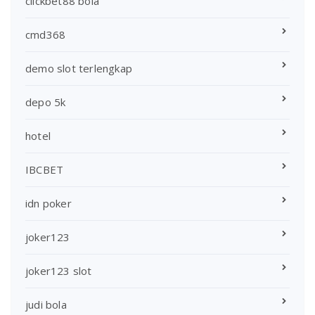
clickbet88 bola
cmd368
demo slot terlengkap
depo 5k
hotel
IBCBET
idn poker
joker123
joker123 slot
judi bola