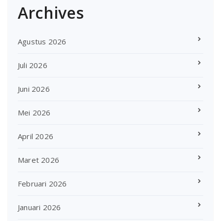
Archives
Agustus 2026
Juli 2026
Juni 2026
Mei 2026
April 2026
Maret 2026
Februari 2026
Januari 2026