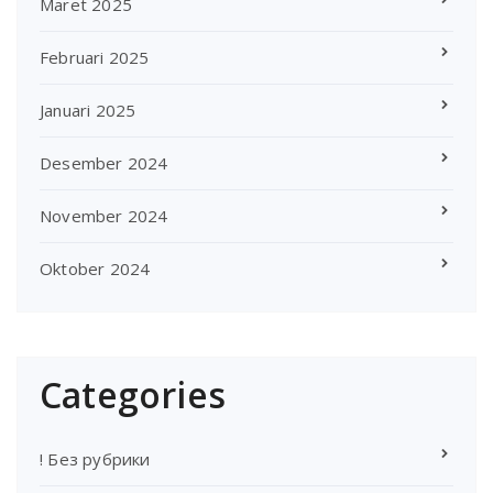
Maret 2025
Februari 2025
Januari 2025
Desember 2024
November 2024
Oktober 2024
Categories
! Без рубрики