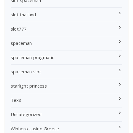
slot spaceman
slot thailand
slot777
spaceman
spaceman pragmatic
spaceman slot
starlight princess
Texs
Uncategorized
Winhero casino Greece