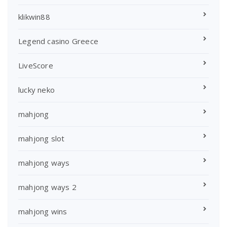
klikwin88
Legend casino Greece
LiveScore
lucky neko
mahjong
mahjong slot
mahjong ways
mahjong ways 2
mahjong wins