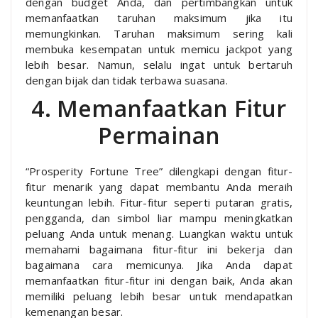
dengan budget Anda, dan pertimbangkan untuk
memanfaatkan taruhan maksimum jika itu
memungkinkan. Taruhan maksimum sering kali
membuka kesempatan untuk memicu jackpot yang
lebih besar. Namun, selalu ingat untuk bertaruh
dengan bijak dan tidak terbawa suasana.
4. Memanfaatkan Fitur
Permainan
“Prosperity Fortune Tree” dilengkapi dengan fitur-
fitur menarik yang dapat membantu Anda meraih
keuntungan lebih. Fitur-fitur seperti putaran gratis,
pengganda, dan simbol liar mampu meningkatkan
peluang Anda untuk menang. Luangkan waktu untuk
memahami bagaimana fitur-fitur ini bekerja dan
bagaimana cara memicunya. Jika Anda dapat
memanfaatkan fitur-fitur ini dengan baik, Anda akan
memiliki peluang lebih besar untuk mendapatkan
kemenangan besar.