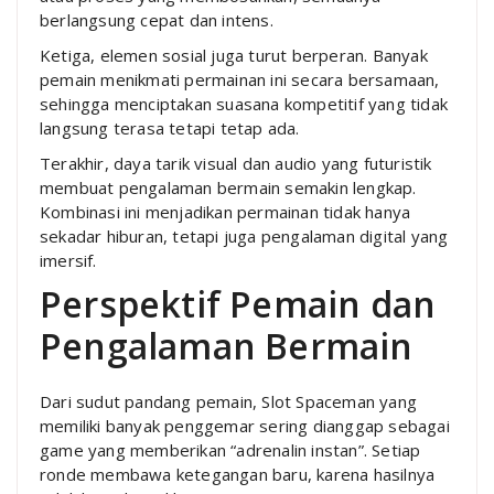
berlangsung cepat dan intens.
Ketiga, elemen sosial juga turut berperan. Banyak
pemain menikmati permainan ini secara bersamaan,
sehingga menciptakan suasana kompetitif yang tidak
langsung terasa tetapi tetap ada.
Terakhir, daya tarik visual dan audio yang futuristik
membuat pengalaman bermain semakin lengkap.
Kombinasi ini menjadikan permainan tidak hanya
sekadar hiburan, tetapi juga pengalaman digital yang
imersif.
Perspektif Pemain dan
Pengalaman Bermain
Dari sudut pandang pemain, Slot Spaceman yang
memiliki banyak penggemar sering dianggap sebagai
game yang memberikan “adrenalin instan”. Setiap
ronde membawa ketegangan baru, karena hasilnya