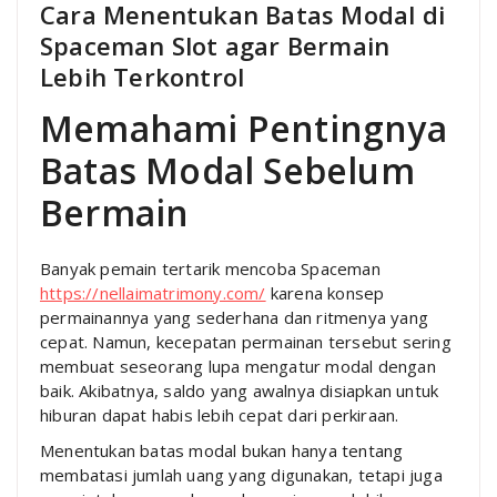
Cara Menentukan Batas Modal di
Spaceman Slot agar Bermain
Lebih Terkontrol
Memahami Pentingnya
Batas Modal Sebelum
Bermain
Banyak pemain tertarik mencoba Spaceman
https://nellaimatrimony.com/
karena konsep
permainannya yang sederhana dan ritmenya yang
cepat. Namun, kecepatan permainan tersebut sering
membuat seseorang lupa mengatur modal dengan
baik. Akibatnya, saldo yang awalnya disiapkan untuk
hiburan dapat habis lebih cepat dari perkiraan.
Menentukan batas modal bukan hanya tentang
membatasi jumlah uang yang digunakan, tetapi juga