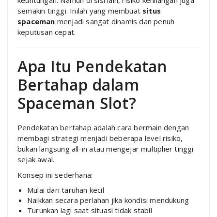
semakin tinggi. Inilah yang membuat
situs
spaceman
menjadi sangat dinamis dan penuh
keputusan cepat.
Apa Itu Pendekatan
Bertahap dalam
Spaceman Slot?
Pendekatan bertahap adalah cara bermain dengan
membagi strategi menjadi beberapa level risiko,
bukan langsung all-in atau mengejar multiplier tinggi
sejak awal.
Konsep ini sederhana:
Mulai dari taruhan kecil
Naikkan secara perlahan jika kondisi mendukung
Turunkan lagi saat situasi tidak stabil