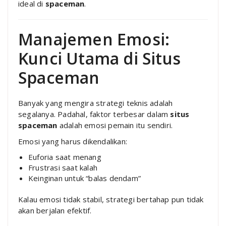
ideal di
spaceman
.
Manajemen Emosi:
Kunci Utama di Situs
Spaceman
Banyak yang mengira strategi teknis adalah
segalanya. Padahal, faktor terbesar dalam
situs
spaceman
adalah emosi pemain itu sendiri.
Emosi yang harus dikendalikan:
Euforia saat menang
Frustrasi saat kalah
Keinginan untuk “balas dendam”
Kalau emosi tidak stabil, strategi bertahap pun tidak
akan berjalan efektif.