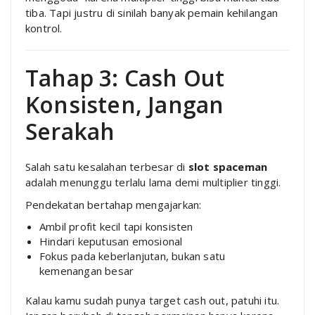
tiba. Tapi justru di sinilah banyak pemain kehilangan
kontrol.
Tahap 3: Cash Out
Konsisten, Jangan
Serakah
Salah satu kesalahan terbesar di
slot spaceman
adalah menunggu terlalu lama demi multiplier tinggi.
Pendekatan bertahap mengajarkan:
Ambil profit kecil tapi konsisten
Hindari keputusan emosional
Fokus pada keberlanjutan, bukan satu
kemenangan besar
Kalau kamu sudah punya target cash out, patuhi itu.