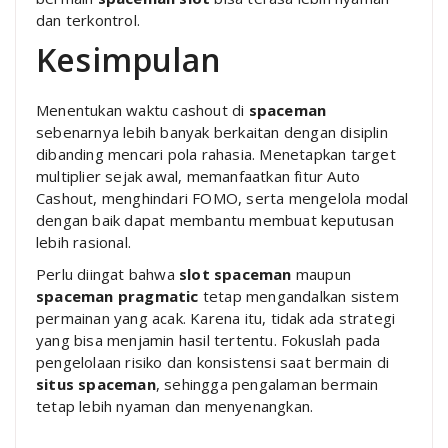
dan terkontrol.
Kesimpulan
Menentukan waktu cashout di
spaceman
sebenarnya lebih banyak berkaitan dengan disiplin
dibanding mencari pola rahasia. Menetapkan target
multiplier sejak awal, memanfaatkan fitur Auto
Cashout, menghindari FOMO, serta mengelola modal
dengan baik dapat membantu membuat keputusan
lebih rasional.
Perlu diingat bahwa
slot spaceman
maupun
spaceman pragmatic
tetap mengandalkan sistem
permainan yang acak. Karena itu, tidak ada strategi
yang bisa menjamin hasil tertentu. Fokuslah pada
pengelolaan risiko dan konsistensi saat bermain di
situs spaceman
, sehingga pengalaman bermain
tetap lebih nyaman dan menyenangkan.