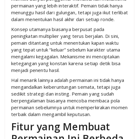
permainan yang lebih interaktif. Pemain tidak hanya
menunggu hasil dari gulungan, tetapi juga ikut terlibat
dalam menentukan hasil akhir dari setiap ronde.
Konsep utamanya biasanya berpusat pada
peningkatan multiplier yang terus berjalan. Di sini,
pemain ditantang untuk menentukan kapan waktu
yang tepat untuk “keluar” sebelum karakter utama
mengalami kegagalan. Mekanisme ini menciptakan
ketegangan yang konstan karena setiap detik bisa
menjadi penentu hasil.
Hal menarik lainnya adalah permainan ini tidak hanya
mengandalkan keberuntungan semata, tetapi juga
sedikit strategi dan insting. Pemain yang sudah
berpengalaman biasanya mencoba membaca pola
permainan sebelumnya untuk memperkirakan momen
terbaik dalam mengambil keputusan.
Fitur yang Membuat
Permainan Ini Berbeda