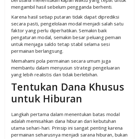
mengambil hasil sebelum pengganda berhenti.
Karena hasil setiap putaran tidak dapat diprediksi
secara pasti, pengelolaan modal menjadi salah satu
faktor yang perlu diperhatikan. Semakin baik
pengaturan modal, semakin besar peluang pemain
untuk menjaga saldo tetap stabil selama sesi
permainan berlangsung.
Memahami pola permainan secara umum juga
membantu dalam menyusun strategi pengeluaran
yang lebih realistis dan tidak berlebihan.
Tentukan Dana Khusus
untuk Hiburan
Langkah pertama dalam menentukan batas modal
adalah memisahkan dana hiburan dari kebutuhan
utama sehari-hari. Prinsip ini sangat penting karena
permainan seharusnya menjadi sarana hiburan, bukan