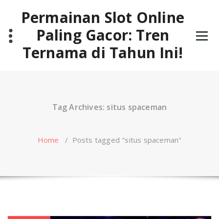
Skip
Permainan Slot Online
to
content
Paling Gacor: Tren
Ternama di Tahun Ini!
Tag Archives: situs spaceman
Home
/
Posts tagged "situs spaceman"