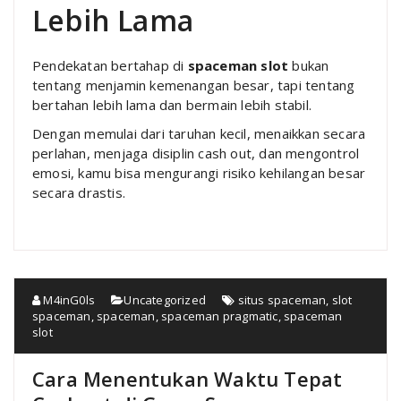
Lebih Lama
Pendekatan bertahap di
spaceman slot
bukan
tentang menjamin kemenangan besar, tapi tentang
bertahan lebih lama dan bermain lebih stabil.
Dengan memulai dari taruhan kecil, menaikkan secara
perlahan, menjaga disiplin cash out, dan mengontrol
emosi, kamu bisa mengurangi risiko kehilangan besar
secara drastis.
M4inG0ls
Uncategorized
situs spaceman
,
slot
spaceman
,
spaceman
,
spaceman pragmatic
,
spaceman
slot
Cara Menentukan Waktu Tepat