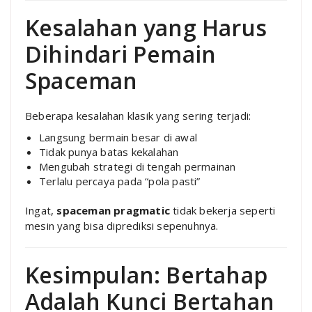
Kesalahan yang Harus
Dihindari Pemain
Spaceman
Beberapa kesalahan klasik yang sering terjadi:
Langsung bermain besar di awal
Tidak punya batas kekalahan
Mengubah strategi di tengah permainan
Terlalu percaya pada “pola pasti”
Ingat,
spaceman pragmatic
tidak bekerja seperti
mesin yang bisa diprediksi sepenuhnya.
Kesimpulan: Bertahap
Adalah Kunci Bertahan