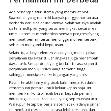
Ada beberapa fitur utama yang membuat Slot
Spaceman yang memiliki banyak penggemar terasa
berbeda dari slot online lainnya. Salah satunya adalah
sistem multiplier yang terus meningkat secara real
time. Sistem ini memberikan sensasi progresif yang
membuat pemain terus menunggu momen terbaik
sebelum mengambil keputusan.
Selain itu, adanya elemen visual yang menunjukkan
perjalanan karakter di luar angkasa juga menambah
daya tarik. Setiap detik yang berlalu terasa seperti
perjalanan menuju risiko yang semakin tinggi,
sehingga menciptakan ketegangan yang unik.
Fitur interaktif lain yang tidak kalah menarik adalah
kemampuan pemain untuk keluar kapan saja. Ini
memberikan kontrol lebih besar kepada pemain
dibandingkan slot tradisional yang sepenuhnya acak.
Walaupun tetap berbasis sistem acak, adanya pilihan
ini membuat permainan terasa lebih personal dan