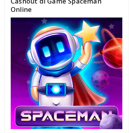
Cashout di Game Spaceman
Online