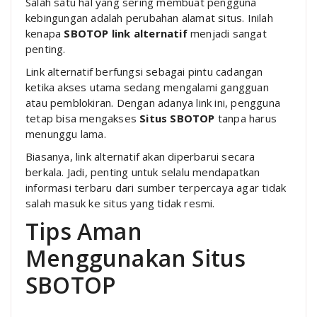
Salah satu hal yang sering membuat pengguna
kebingungan adalah perubahan alamat situs. Inilah
kenapa
SBOTOP link alternatif
menjadi sangat
penting.
Link alternatif berfungsi sebagai pintu cadangan
ketika akses utama sedang mengalami gangguan
atau pemblokiran. Dengan adanya link ini, pengguna
tetap bisa mengakses
Situs SBOTOP
tanpa harus
menunggu lama.
Biasanya, link alternatif akan diperbarui secara
berkala. Jadi, penting untuk selalu mendapatkan
informasi terbaru dari sumber terpercaya agar tidak
salah masuk ke situs yang tidak resmi.
Tips Aman
Menggunakan Situs
SBOTOP