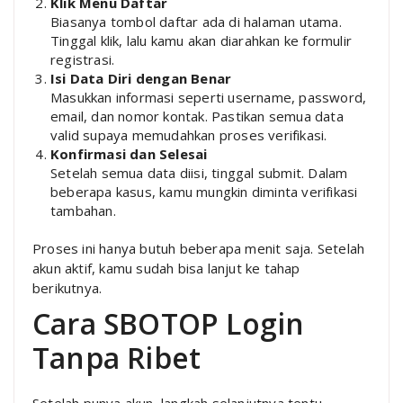
Klik Menu Daftar
Biasanya tombol daftar ada di halaman utama.
Tinggal klik, lalu kamu akan diarahkan ke formulir
registrasi.
Isi Data Diri dengan Benar
Masukkan informasi seperti username, password,
email, dan nomor kontak. Pastikan semua data
valid supaya memudahkan proses verifikasi.
Konfirmasi dan Selesai
Setelah semua data diisi, tinggal submit. Dalam
beberapa kasus, kamu mungkin diminta verifikasi
tambahan.
Proses ini hanya butuh beberapa menit saja. Setelah
akun aktif, kamu sudah bisa lanjut ke tahap
berikutnya.
Cara SBOTOP Login
Tanpa Ribet