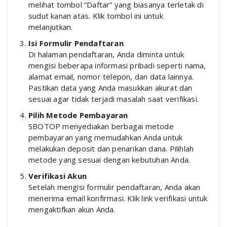
melihat tombol “Daftar” yang biasanya terletak di
sudut kanan atas. Klik tombol ini untuk
melanjutkan.
Isi Formulir Pendaftaran
Di halaman pendaftaran, Anda diminta untuk
mengisi beberapa informasi pribadi seperti nama,
alamat email, nomor telepon, dan data lainnya.
Pastikan data yang Anda masukkan akurat dan
sesuai agar tidak terjadi masalah saat verifikasi.
Pilih Metode Pembayaran
SBOTOP menyediakan berbagai metode
pembayaran yang memudahkan Anda untuk
melakukan deposit dan penarikan dana. Pilihlah
metode yang sesuai dengan kebutuhan Anda.
Verifikasi Akun
Setelah mengisi formulir pendaftaran, Anda akan
menerima email konfirmasi. Klik link verifikasi untuk
mengaktifkan akun Anda.