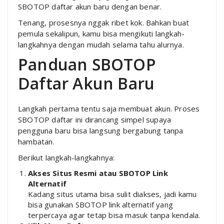
SBOTOP daftar akun baru dengan benar.
Tenang, prosesnya nggak ribet kok. Bahkan buat
pemula sekalipun, kamu bisa mengikuti langkah-
langkahnya dengan mudah selama tahu alurnya.
Panduan SBOTOP
Daftar Akun Baru
Langkah pertama tentu saja membuat akun. Proses
SBOTOP daftar ini dirancang simpel supaya
pengguna baru bisa langsung bergabung tanpa
hambatan.
Berikut langkah-langkahnya:
Akses Situs Resmi atau SBOTOP Link
Alternatif
Kadang situs utama bisa sulit diakses, jadi kamu
bisa gunakan SBOTOP link alternatif yang
terpercaya agar tetap bisa masuk tanpa kendala.