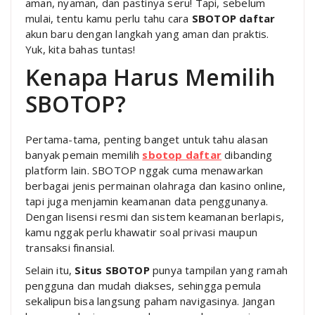
aman, nyaman, dan pastinya seru! Tapi, sebelum
mulai, tentu kamu perlu tahu cara
SBOTOP daftar
akun baru dengan langkah yang aman dan praktis.
Yuk, kita bahas tuntas!
Kenapa Harus Memilih
SBOTOP?
Pertama-tama, penting banget untuk tahu alasan
banyak pemain memilih
sbotop daftar
dibanding
platform lain. SBOTOP nggak cuma menawarkan
berbagai jenis permainan olahraga dan kasino online,
tapi juga menjamin keamanan data penggunanya.
Dengan lisensi resmi dan sistem keamanan berlapis,
kamu nggak perlu khawatir soal privasi maupun
transaksi finansial.
Selain itu,
Situs SBOTOP
punya tampilan yang ramah
pengguna dan mudah diakses, sehingga pemula
sekalipun bisa langsung paham navigasinya. Jangan