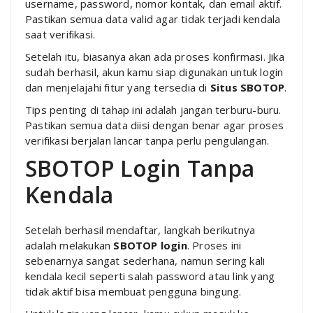
username, password, nomor kontak, dan email aktif.
Pastikan semua data valid agar tidak terjadi kendala
saat verifikasi.
Setelah itu, biasanya akan ada proses konfirmasi. Jika
sudah berhasil, akun kamu siap digunakan untuk login
dan menjelajahi fitur yang tersedia di
Situs SBOTOP
.
Tips penting di tahap ini adalah jangan terburu-buru.
Pastikan semua data diisi dengan benar agar proses
verifikasi berjalan lancar tanpa perlu pengulangan.
SBOTOP Login Tanpa
Kendala
Setelah berhasil mendaftar, langkah berikutnya
adalah melakukan
SBOTOP login
. Proses ini
sebenarnya sangat sederhana, namun sering kali
kendala kecil seperti salah password atau link yang
tidak aktif bisa membuat pengguna bingung.