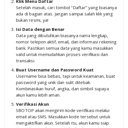
Klik Menu Daftar
Setelah masuk, cari tombol “Daftar” yang biasanya
ada di bagian atas. Jangan sampai salah klik yang
bukan resmi, ya!
Isi Data dengan Benar
Data yang dibutuhkan biasanya nama lengkap,
nomor telepon aktif, email, dan informasi rekening
bank. Pastikan semua data yang kamu masukkan
valid untuk memudahkan proses verifikasi dan
transaksi.
Buat Username dan Password Kuat
Username bisa bebas, tapi untuk keamanan, buat
password yang unik dan sulit ditebak.
Kombinasikan huruf, angka, dan simbol supaya
akun kamu lebih aman.
Verifikasi Akun
SBOTOP akan mengirim kode verifikasi melalui
email atau SMS. Masukkan kode tersebut untuk
mengaktifkan akun. Setelah itu, akun kamu siap