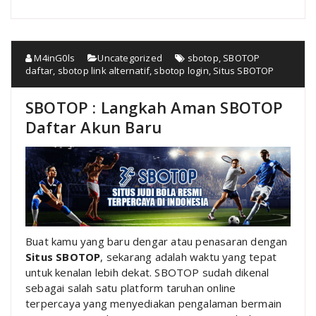
M4inG0ls
Uncategorized
sbotop
,
SBOTOP
daftar
,
sbotop link alternatif
,
sbotop login
,
Situs SBOTOP
SBOTOP : Langkah Aman SBOTOP
Daftar Akun Baru
Buat kamu yang baru dengar atau penasaran dengan
Situs SBOTOP
, sekarang adalah waktu yang tepat
untuk kenalan lebih dekat. SBOTOP sudah dikenal
sebagai salah satu platform taruhan online
terpercaya yang menyediakan pengalaman bermain