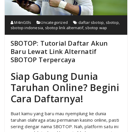
M4inG0ls
Uncategorized
daftar sbotop
,
sbotop
,
sbotop indonesia
,
sbotop link alternatif
,
sbotop wap
SBOTOP: Tutorial Daftar Akun
Baru Lewat Link Alternatif
SBOTOP Terpercaya
Siap Gabung Dunia
Taruhan Online? Begini
Cara Daftarnya!
Buat kamu yang baru mau nyemplung ke dunia
taruhan olahraga atau permainan kasino online, pasti
sering dengar nama SBOTOP. Nah, platform satu ini