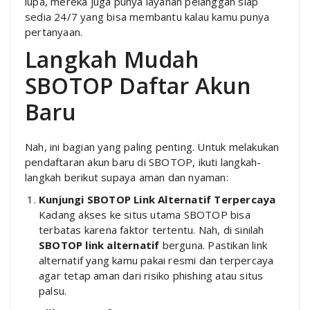
lupa, mereka juga punya layanan pelanggan siap
sedia 24/7 yang bisa membantu kalau kamu punya
pertanyaan.
Langkah Mudah
SBOTOP Daftar Akun
Baru
Nah, ini bagian yang paling penting. Untuk melakukan
pendaftaran akun baru di SBOTOP, ikuti langkah-
langkah berikut supaya aman dan nyaman:
Kunjungi SBOTOP Link Alternatif Terpercaya
Kadang akses ke situs utama SBOTOP bisa
terbatas karena faktor tertentu. Nah, di sinilah
SBOTOP link alternatif
berguna. Pastikan link
alternatif yang kamu pakai resmi dan terpercaya
agar tetap aman dari risiko phishing atau situs
palsu.