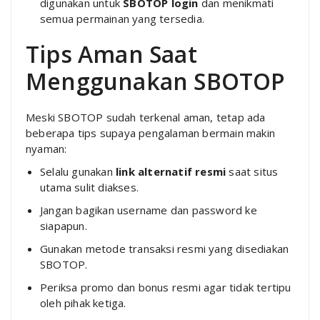
digunakan untuk
SBOTOP login
dan menikmati
semua permainan yang tersedia.
Tips Aman Saat
Menggunakan SBOTOP
Meski SBOTOP sudah terkenal aman, tetap ada
beberapa tips supaya pengalaman bermain makin
nyaman:
Selalu gunakan
link alternatif resmi
saat situs
utama sulit diakses.
Jangan bagikan username dan password ke
siapapun.
Gunakan metode transaksi resmi yang disediakan
SBOTOP.
Periksa promo dan bonus resmi agar tidak tertipu
oleh pihak ketiga.