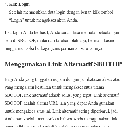
Klik Login
Setelah memasukkan data login dengan benar, klik tombol
“Login” untuk mengakses akun Anda.
Jika login Anda berhasil, Anda sudah bisa memulai petualangan
seru di SBOTOP, mulai dari taruhan olahraga, bermain kasino,
hingga mencoba berbagai jenis permainan seru lainnya.
Menggunakan Link Alternatif SBOTOP
Bagi Anda yang tinggal di negara dengan pembatasan akses atau
yang mengalami kesulitan untuk mengakses situs utama
SBOTOP, link alternatif adalah solusi yang tepat. Link alternatif
SBOTOP adalah alamat URL lain yang dapat Anda gunakan
untuk mengakses situs ini. Link alternatif sering diperbarui, jadi
Anda harus selalu memastikan bahwa Anda menggunakan link
yang valid agar tidak terjadi kesalahan saat mengakses situs.