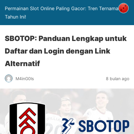
Permainan Slot Online Paling Gacor: Tren Ternama di
Tahun Ini!
SBOTOP: Panduan Lengkap untuk
Daftar dan Login dengan Link
Alternatif
M4inG0ls
8 bulan ago