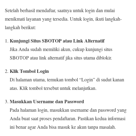
Setelah berhasil mendaftar, saatnya untuk login dan mulai
menikmati layanan yang tersedia. Untuk login, ikuti langkah-
langkah berikut:
Kunjungi Situs SBOTOP atau Link Alternatif
Jika Anda sudah memiliki akun, cukup kunjungi situs
SBOTOP atau link alternatif jika situs utama diblokir.
Klik Tombol Login
Di halaman utama, temukan tombol “Login” di sudut kanan
atas. Klik tombol tersebut untuk melanjutkan.
Masukkan Username dan Password
Pada halaman login, masukkan username dan password yang
Anda buat saat proses pendaftaran. Pastikan kedua informasi
ini benar agar Anda bisa masuk ke akun tanpa masalah.