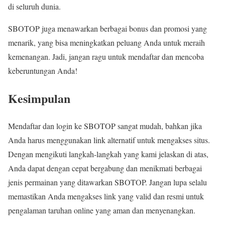
di seluruh dunia.
SBOTOP juga menawarkan berbagai bonus dan promosi yang
menarik, yang bisa meningkatkan peluang Anda untuk meraih
kemenangan. Jadi, jangan ragu untuk mendaftar dan mencoba
keberuntungan Anda!
Kesimpulan
Mendaftar dan login ke SBOTOP sangat mudah, bahkan jika
Anda harus menggunakan link alternatif untuk mengakses situs.
Dengan mengikuti langkah-langkah yang kami jelaskan di atas,
Anda dapat dengan cepat bergabung dan menikmati berbagai
jenis permainan yang ditawarkan SBOTOP. Jangan lupa selalu
memastikan Anda mengakses link yang valid dan resmi untuk
pengalaman taruhan online yang aman dan menyenangkan.