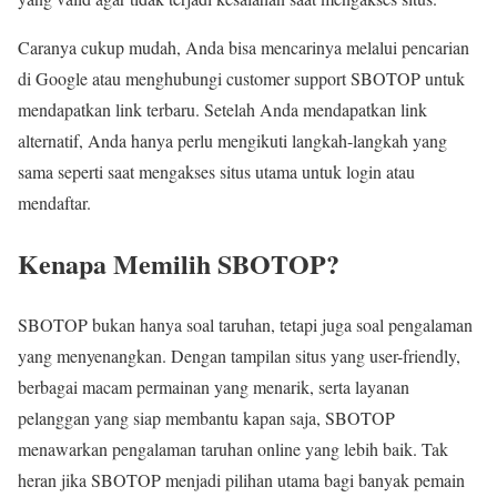
Caranya cukup mudah, Anda bisa mencarinya melalui pencarian
di Google atau menghubungi customer support SBOTOP untuk
mendapatkan link terbaru. Setelah Anda mendapatkan link
alternatif, Anda hanya perlu mengikuti langkah-langkah yang
sama seperti saat mengakses situs utama untuk login atau
mendaftar.
Kenapa Memilih SBOTOP?
SBOTOP bukan hanya soal taruhan, tetapi juga soal pengalaman
yang menyenangkan. Dengan tampilan situs yang user-friendly,
berbagai macam permainan yang menarik, serta layanan
pelanggan yang siap membantu kapan saja, SBOTOP
menawarkan pengalaman taruhan online yang lebih baik. Tak
heran jika SBOTOP menjadi pilihan utama bagi banyak pemain