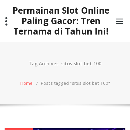
Skip
Permainan Slot Online
to
content
Paling Gacor: Tren
Ternama di Tahun Ini!
Tag Archives: situs slot bet 100
Home
/
Posts tagged "situs slot bet 100"