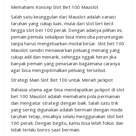
Memahami Konsep Slot Bet 100 Mauslot
Salah satu keunggulan dari Mauslot adalah variasi
taruhan yang cukup luas, mulai dari slot bet kecil
hingga slot bet 100 perak. Dengan adanya pilihan ini,
pemain pemula sekalipun bisa mencoba peruntungan
tanpa harus mengeluarkan modal besar. Slot bet 100
Mauslot sendiri menawarkan peluang menang yang
cukup adil dan menarik, sehingga nggak heran jika
banyak pemain yang penasaran bagaimana caranya
agar bisa mengoptimalkan peluang tersebut.
Strategi Main Slot Bet 100 untuk Meraih Jackpot
Rahasia utama agar bisa mendapatkan jackpot di slot
bet 100 Mauslot adalah memahami pola permainan
dan mengatur strategi dengan baik. Salah satu trik
yang sering digunakan adalah bermain dengan mode
taruhan tetap, misalnya selalu menggunakan slot bet
100 perak. Dengan begitu, kamu bisa lebih fokus dan
tidak terlalu boros saat bermain.