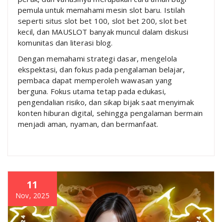
pemula untuk memahami mesin slot baru. Istilah
seperti situs slot bet 100, slot bet 200, slot bet
kecil, dan MAUSLOT banyak muncul dalam diskusi
komunitas dan literasi blog.
Dengan memahami strategi dasar, mengelola
ekspektasi, dan fokus pada pengalaman belajar,
pembaca dapat memperoleh wawasan yang
berguna. Fokus utama tetap pada edukasi,
pengendalian risiko, dan sikap bijak saat menyimak
konten hiburan digital, sehingga pengalaman bermain
menjadi aman, nyaman, dan bermanfaat.
11
Nov, 2025