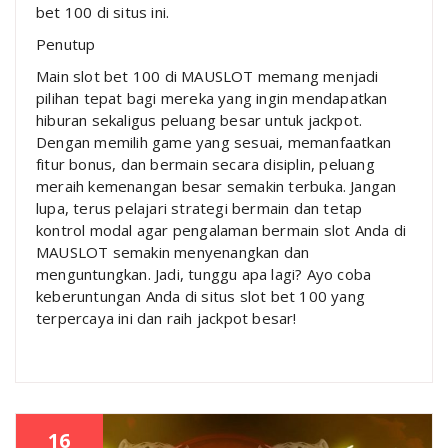
bet 100 di situs ini.
Penutup
Main slot bet 100 di MAUSLOT memang menjadi
pilihan tepat bagi mereka yang ingin mendapatkan
hiburan sekaligus peluang besar untuk jackpot.
Dengan memilih game yang sesuai, memanfaatkan
fitur bonus, dan bermain secara disiplin, peluang
meraih kemenangan besar semakin terbuka. Jangan
lupa, terus pelajari strategi bermain dan tetap
kontrol modal agar pengalaman bermain slot Anda di
MAUSLOT semakin menyenangkan dan
menguntungkan. Jadi, tunggu apa lagi? Ayo coba
keberuntungan Anda di situs slot bet 100 yang
terpercaya ini dan raih jackpot besar!
16