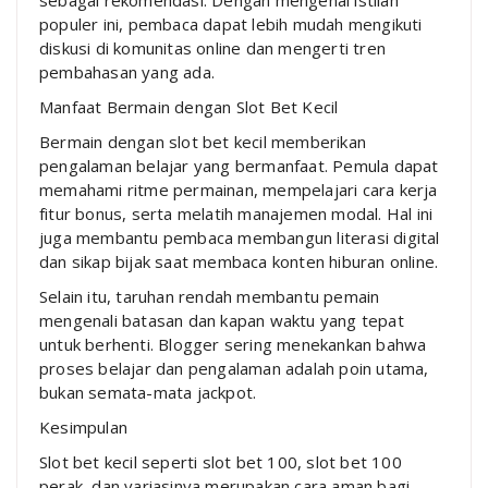
sebagai rekomendasi. Dengan mengenal istilah
populer ini, pembaca dapat lebih mudah mengikuti
diskusi di komunitas online dan mengerti tren
pembahasan yang ada.
Manfaat Bermain dengan Slot Bet Kecil
Bermain dengan slot bet kecil memberikan
pengalaman belajar yang bermanfaat. Pemula dapat
memahami ritme permainan, mempelajari cara kerja
fitur bonus, serta melatih manajemen modal. Hal ini
juga membantu pembaca membangun literasi digital
dan sikap bijak saat membaca konten hiburan online.
Selain itu, taruhan rendah membantu pemain
mengenali batasan dan kapan waktu yang tepat
untuk berhenti. Blogger sering menekankan bahwa
proses belajar dan pengalaman adalah poin utama,
bukan semata-mata jackpot.
Kesimpulan
Slot bet kecil seperti slot bet 100, slot bet 100
perak, dan variasinya merupakan cara aman bagi