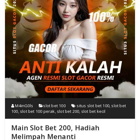
M4inG0ls
slot bet 100
situs slot bet 100
,
slot bet
100
,
slot bet 100 perak
,
slot bet 200
,
slot bet kecil
Main Slot Bet 200, Hadiah
Melimpah Menanti