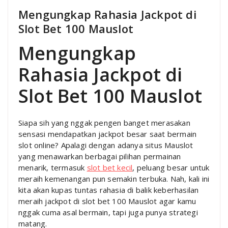
Mengungkap Rahasia Jackpot di
Slot Bet 100 Mauslot
Mengungkap
Rahasia Jackpot di
Slot Bet 100 Mauslot
Siapa sih yang nggak pengen banget merasakan
sensasi mendapatkan jackpot besar saat bermain
slot online? Apalagi dengan adanya situs Mauslot
yang menawarkan berbagai pilihan permainan
menarik, termasuk
slot bet kecil
, peluang besar untuk
meraih kemenangan pun semakin terbuka. Nah, kali ini
kita akan kupas tuntas rahasia di balik keberhasilan
meraih jackpot di slot bet 100 Mauslot agar kamu
nggak cuma asal bermain, tapi juga punya strategi
matang.