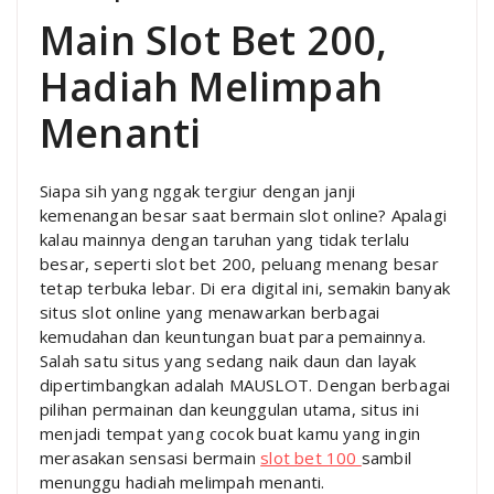
Main Slot Bet 200,
Hadiah Melimpah
Menanti
Siapa sih yang nggak tergiur dengan janji
kemenangan besar saat bermain slot online? Apalagi
kalau mainnya dengan taruhan yang tidak terlalu
besar, seperti slot bet 200, peluang menang besar
tetap terbuka lebar. Di era digital ini, semakin banyak
situs slot online yang menawarkan berbagai
kemudahan dan keuntungan buat para pemainnya.
Salah satu situs yang sedang naik daun dan layak
dipertimbangkan adalah MAUSLOT. Dengan berbagai
pilihan permainan dan keunggulan utama, situs ini
menjadi tempat yang cocok buat kamu yang ingin
merasakan sensasi bermain
slot bet 100
sambil
menunggu hadiah melimpah menanti.