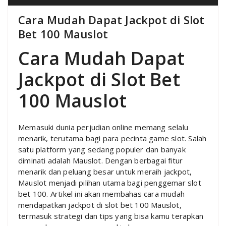
Cara Mudah Dapat Jackpot di Slot
Bet 100 Mauslot
Cara Mudah Dapat
Jackpot di Slot Bet
100 Mauslot
Memasuki dunia perjudian online memang selalu
menarik, terutama bagi para pecinta game slot. Salah
satu platform yang sedang populer dan banyak
diminati adalah Mauslot. Dengan berbagai fitur
menarik dan peluang besar untuk meraih jackpot,
Mauslot menjadi pilihan utama bagi penggemar slot
bet 100. Artikel ini akan membahas cara mudah
mendapatkan jackpot di slot bet 100 Mauslot,
termasuk strategi dan tips yang bisa kamu terapkan