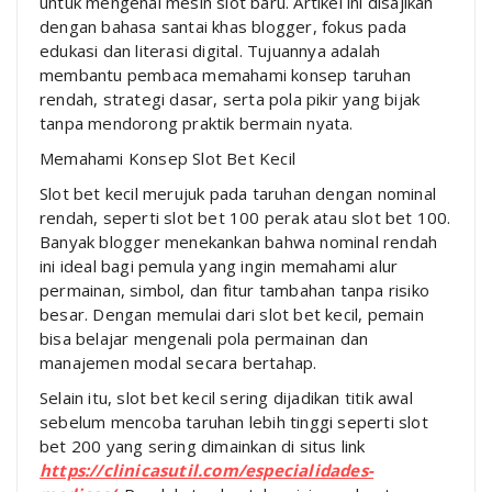
untuk mengenal mesin slot baru. Artikel ini disajikan
dengan bahasa santai khas blogger, fokus pada
edukasi dan literasi digital. Tujuannya adalah
membantu pembaca memahami konsep taruhan
rendah, strategi dasar, serta pola pikir yang bijak
tanpa mendorong praktik bermain nyata.
Memahami Konsep Slot Bet Kecil
Slot bet kecil merujuk pada taruhan dengan nominal
rendah, seperti slot bet 100 perak atau slot bet 100.
Banyak blogger menekankan bahwa nominal rendah
ini ideal bagi pemula yang ingin memahami alur
permainan, simbol, dan fitur tambahan tanpa risiko
besar. Dengan memulai dari slot bet kecil, pemain
bisa belajar mengenali pola permainan dan
manajemen modal secara bertahap.
Selain itu, slot bet kecil sering dijadikan titik awal
sebelum mencoba taruhan lebih tinggi seperti slot
bet 200 yang sering dimainkan di situs link
https://clinicasutil.com/especialidades-