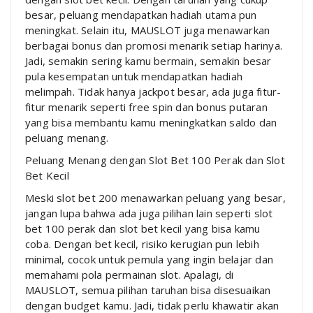
besar, peluang mendapatkan hadiah utama pun
meningkat. Selain itu, MAUSLOT juga menawarkan
berbagai bonus dan promosi menarik setiap harinya.
Jadi, semakin sering kamu bermain, semakin besar
pula kesempatan untuk mendapatkan hadiah
melimpah. Tidak hanya jackpot besar, ada juga fitur-
fitur menarik seperti free spin dan bonus putaran
yang bisa membantu kamu meningkatkan saldo dan
peluang menang.
Peluang Menang dengan Slot Bet 100 Perak dan Slot
Bet Kecil
Meski slot bet 200 menawarkan peluang yang besar,
jangan lupa bahwa ada juga pilihan lain seperti slot
bet 100 perak dan slot bet kecil yang bisa kamu
coba. Dengan bet kecil, risiko kerugian pun lebih
minimal, cocok untuk pemula yang ingin belajar dan
memahami pola permainan slot. Apalagi, di
MAUSLOT, semua pilihan taruhan bisa disesuaikan
dengan budget kamu. Jadi, tidak perlu khawatir akan