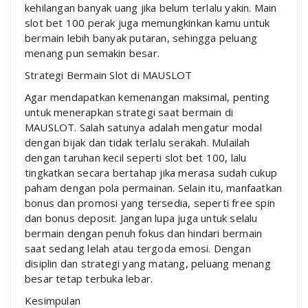
kehilangan banyak uang jika belum terlalu yakin. Main
slot bet 100 perak juga memungkinkan kamu untuk
bermain lebih banyak putaran, sehingga peluang
menang pun semakin besar.
Strategi Bermain Slot di MAUSLOT
Agar mendapatkan kemenangan maksimal, penting
untuk menerapkan strategi saat bermain di
MAUSLOT. Salah satunya adalah mengatur modal
dengan bijak dan tidak terlalu serakah. Mulailah
dengan taruhan kecil seperti slot bet 100, lalu
tingkatkan secara bertahap jika merasa sudah cukup
paham dengan pola permainan. Selain itu, manfaatkan
bonus dan promosi yang tersedia, seperti free spin
dan bonus deposit. Jangan lupa juga untuk selalu
bermain dengan penuh fokus dan hindari bermain
saat sedang lelah atau tergoda emosi. Dengan
disiplin dan strategi yang matang, peluang menang
besar tetap terbuka lebar.
Kesimpulan