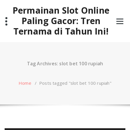
Skip
Permainan Slot Online
to
content
Paling Gacor: Tren
Ternama di Tahun Ini!
Tag Archives: slot bet 100 rupiah
Home
/
Posts tagged "slot bet 100 rupiah"