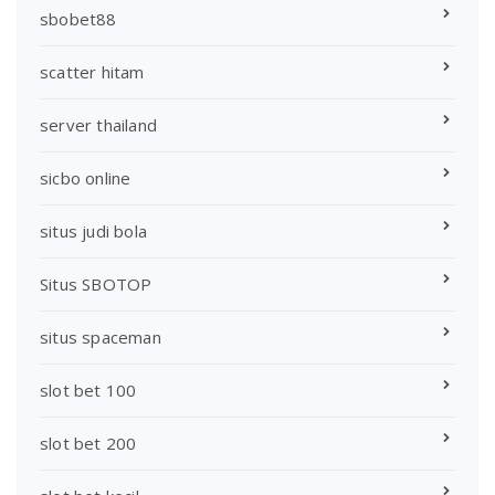
sbobet88
scatter hitam
server thailand
sicbo online
situs judi bola
Situs SBOTOP
situs spaceman
slot bet 100
slot bet 200