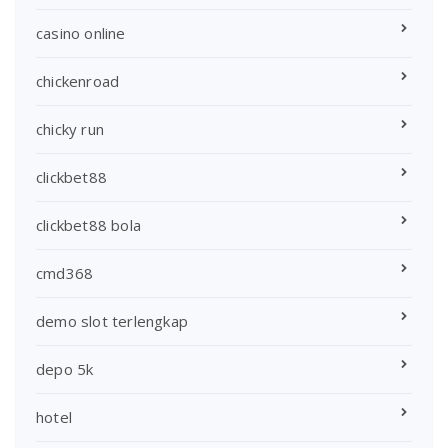
casino online
chickenroad
chicky run
clickbet88
clickbet88 bola
cmd368
demo slot terlengkap
depo 5k
hotel