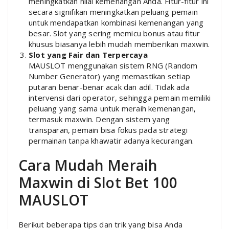
meningkatkan nilai kemenangan Anda. Fitur-fitur ini
secara signifikan meningkatkan peluang pemain
untuk mendapatkan kombinasi kemenangan yang
besar. Slot yang sering memicu bonus atau fitur
khusus biasanya lebih mudah memberikan maxwin.
Slot yang Fair dan Terpercaya
MAUSLOT menggunakan sistem RNG (Random
Number Generator) yang memastikan setiap
putaran benar-benar acak dan adil. Tidak ada
intervensi dari operator, sehingga pemain memiliki
peluang yang sama untuk meraih kemenangan,
termasuk maxwin. Dengan sistem yang
transparan, pemain bisa fokus pada strategi
permainan tanpa khawatir adanya kecurangan.
Cara Mudah Meraih
Maxwin di Slot Bet 100
MAUSLOT
Berikut beberapa tips dan trik yang bisa Anda