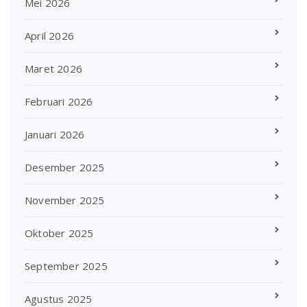
Mei 2026
April 2026
Maret 2026
Februari 2026
Januari 2026
Desember 2025
November 2025
Oktober 2025
September 2025
Agustus 2025