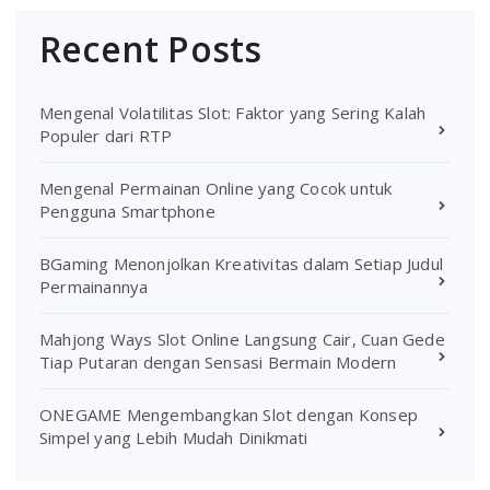
Recent Posts
Mengenal Volatilitas Slot: Faktor yang Sering Kalah
Populer dari RTP
Mengenal Permainan Online yang Cocok untuk
Pengguna Smartphone
BGaming Menonjolkan Kreativitas dalam Setiap Judul
Permainannya
Mahjong Ways Slot Online Langsung Cair, Cuan Gede
Tiap Putaran dengan Sensasi Bermain Modern
ONEGAME Mengembangkan Slot dengan Konsep
Simpel yang Lebih Mudah Dinikmati