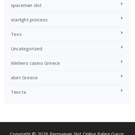
spaceman slot
starlight princess
Texs
Uncategorized
Winhero casino Greece
xbet Greece
Текста
Copyright © 2026 Permainan Slot Online Paling Gacor: