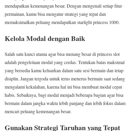
mendapatkan kemenangan besar. Dengan mengenali setiap fitur
permainan, kamu bisa mengatur strategi yang tepat dan
memaksimalkan peluang mendapatkan starlight princess 1000.
Kelola Modal dengan Baik
Salah satu kunci utama agar bisa menang besar di princess slot
adalah pengelolaan modal yang cerdas. Tentukan batas maksimal
yang bersedia kamu keluarkan dalam satu sesi bermain dan tetap
disiplin. Jangan tergoda untuk terus menerus bermain saat sedang
mengalami kekalahan, karena hal ini bisa membuat modal cepat
habis. Sebaiknya, bagi modal menjadi beberapa bagian agar bisa
bermain dalam jangka waktu lebih panjang dan lebih fokus dalam
mencari peluang kemenangan besar.
Gunakan Strategi Taruhan yang Tepat