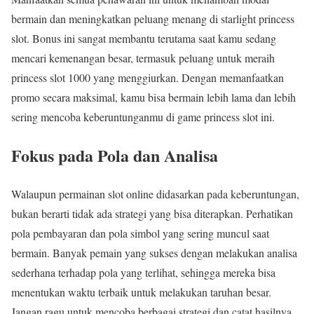
bermain dan meningkatkan peluang menang di starlight princess
slot. Bonus ini sangat membantu terutama saat kamu sedang
mencari kemenangan besar, termasuk peluang untuk meraih
princess slot 1000 yang menggiurkan. Dengan memanfaatkan
promo secara maksimal, kamu bisa bermain lebih lama dan lebih
sering mencoba keberuntunganmu di game princess slot ini.
Fokus pada Pola dan Analisa
Walaupun permainan slot online didasarkan pada keberuntungan,
bukan berarti tidak ada strategi yang bisa diterapkan. Perhatikan
pola pembayaran dan pola simbol yang sering muncul saat
bermain. Banyak pemain yang sukses dengan melakukan analisa
sederhana terhadap pola yang terlihat, sehingga mereka bisa
menentukan waktu terbaik untuk melakukan taruhan besar.
Jangan ragu untuk mencoba berbagai strategi dan catat hasilnya