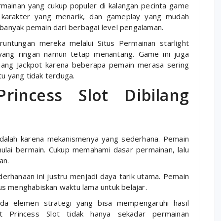
ermainan yang cukup populer di kalangan pecinta game
h, karakter yang menarik, dan gameplay yang mudah
 banyak pemain dari berbagai level pengalaman.
untungan mereka melalui Situs Permainan starlight
 yang ringan namun tetap menantang. Game ini juga
menang Jackpot karena beberapa pemain merasa sering
 yang tidak terduga.
Princess Slot Dibilang
 adalah karena mekanismenya yang sederhana. Pemain
mulai bermain. Cukup memahami dasar permainan, lalu
an.
derhanaan ini justru menjadi daya tarik utama. Pemain
us menghabiskan waktu lama untuk belajar.
ada elemen strategi yang bisa mempengaruhi hasil
ht Princess Slot tidak hanya sekadar permainan