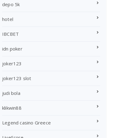
depo 5k
hotel
IBCBET
idn poker
joker123
joker123 slot
judi bola
klikwin88
Legend casino Greece
LiveScore