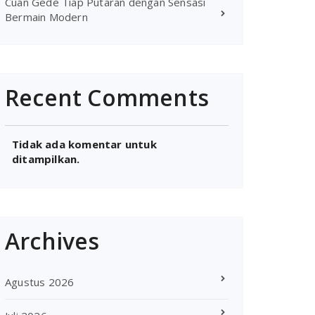
Cuan Gede Tiap Putaran dengan Sensasi
Bermain Modern
Recent Comments
Tidak ada komentar untuk
ditampilkan.
Archives
Agustus 2026