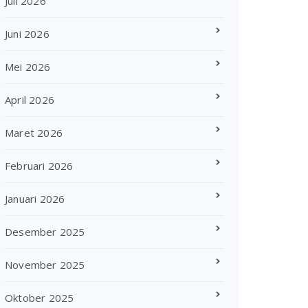
Juli 2026
Juni 2026
Mei 2026
April 2026
Maret 2026
Februari 2026
Januari 2026
Desember 2025
November 2025
Oktober 2025