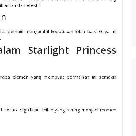
h aman dan efektif.
in
u pemain mengambil keputusan lebih baik. Gaya ini
.
lam Starlight Princess
erapa elemen yang membuat permainan ini semakin
 secara signifikan. Inilah yang sering menjadi momen