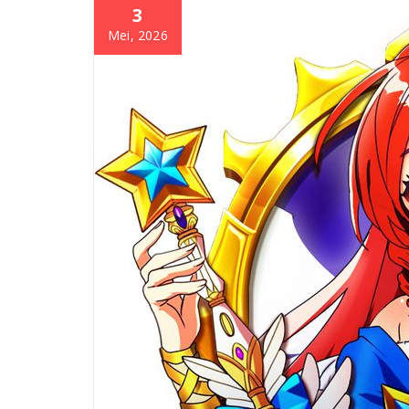
3
Mei, 2026