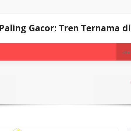
Paling Gacor: Tren Ternama di
Search
for: