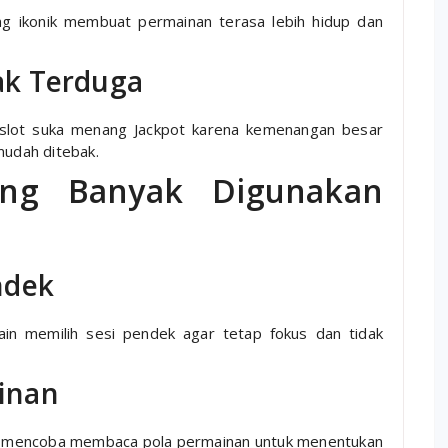
ng ikonik membuat permainan terasa lebih hidup dan
ak Terduga
slot suka menang Jackpot karena kemenangan besar
mudah ditebak.
yang Banyak Digunakan
ndek
ain memilih sesi pendek agar tetap fokus dan tidak
inan
in mencoba membaca pola permainan untuk menentukan