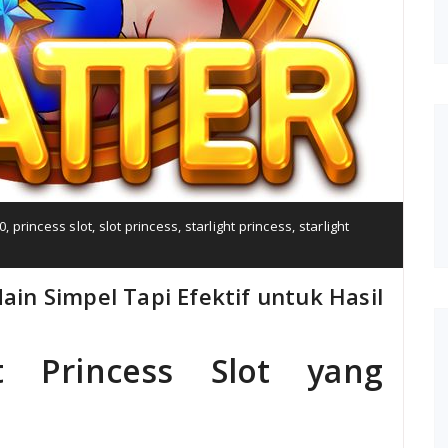
0
,
princess slot
,
slot princess
,
starlight princess
,
starlight
Main Simpel Tapi Efektif untuk Hasil
ht Princess Slot yang