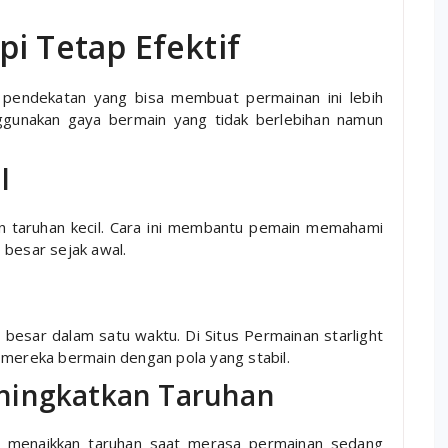
i Tetap Efektif
 pendekatan yang bisa membuat permainan ini lebih
ggunakan gaya bermain yang tidak berlebihan namun
l
n taruhan kecil. Cara ini membantu pemain memahami
 besar sejak awal.
 besar dalam satu waktu. Di Situs Permainan starlight
 mereka bermain dengan pola yang stabil.
ningkatkan Taruhan
g menaikkan taruhan saat merasa permainan sedang