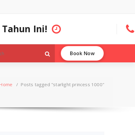
 Tahun Ini!
Book Now
Home
/
Posts tagged "starlight princess 1000"