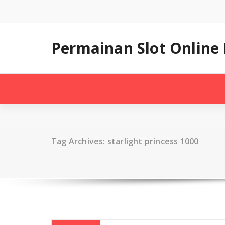
Skip
to
content
Permainan Slot Online 
Tag Archives: starlight princess 1000