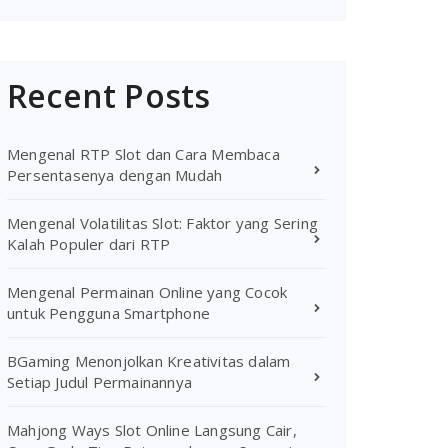
Recent Posts
Mengenal RTP Slot dan Cara Membaca
Persentasenya dengan Mudah
Mengenal Volatilitas Slot: Faktor yang Sering
Kalah Populer dari RTP
Mengenal Permainan Online yang Cocok
untuk Pengguna Smartphone
BGaming Menonjolkan Kreativitas dalam
Setiap Judul Permainannya
Mahjong Ways Slot Online Langsung Cair,