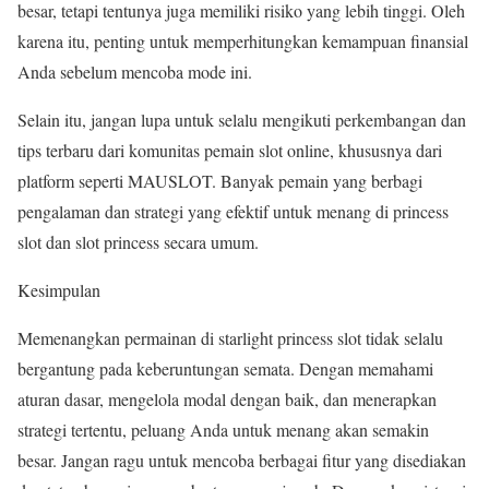
besar, tetapi tentunya juga memiliki risiko yang lebih tinggi. Oleh
karena itu, penting untuk memperhitungkan kemampuan finansial
Anda sebelum mencoba mode ini.
Selain itu, jangan lupa untuk selalu mengikuti perkembangan dan
tips terbaru dari komunitas pemain slot online, khususnya dari
platform seperti MAUSLOT. Banyak pemain yang berbagi
pengalaman dan strategi yang efektif untuk menang di princess
slot dan slot princess secara umum.
Kesimpulan
Memenangkan permainan di starlight princess slot tidak selalu
bergantung pada keberuntungan semata. Dengan memahami
aturan dasar, mengelola modal dengan baik, dan menerapkan
strategi tertentu, peluang Anda untuk menang akan semakin
besar. Jangan ragu untuk mencoba berbagai fitur yang disediakan