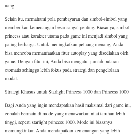
uang.
Selain itu, memahami pola pembayaran dan simbol-simbol yang
memberikan kemenangan besar sangat penting. Biasanya, simbol
princess atau karakter utama pada game ini menjadi simbol yang
paling berharga. Untuk meningkatkan peluang menang, Anda
bisa mencoba memanfaatkan fitur autoplay yang disediakan oleh
game. Dengan fitur ini, Anda bisa mengatur jumlah putaran
otomatis sehingga lebih fokus pada strategi dan pengelolaan
modal.
Strategi Khusus untuk Starlight Princess 1000 dan Princess 1000
Bagi Anda yang ingin mendapatkan hasil maksimal dari game ini,
cobalah bermain di mode yang menawarkan nilai taruhan lebih
tinggi, seperti starlight princess 1000. Mode ini biasanya
memungkinkan Anda mendapatkan kemenangan yang lebih