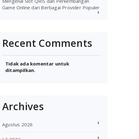
Mengenal Slot QRIS dan Perkembangan
Game Online dari Berbagai Provider Populer
Recent Comments
Tidak ada komentar untuk
ditampilkan.
Archives
Agustus 2026