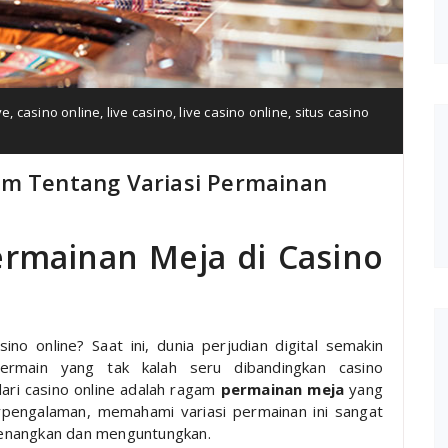
ve
,
casino online
,
live casino
,
live casino online
,
situs casino
um Tentang Variasi Permainan
rmainan Meja di Casino
ino online? Saat ini, dunia perjudian digital semakin
rmain yang tak kalah seru dibandingkan casino
dari casino online adalah ragam
permainan meja
yang
pengalaman, memahami variasi permainan ini sangat
yenangkan dan menguntungkan.