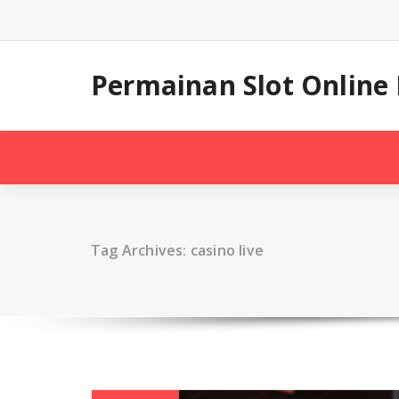
Skip
to
content
Permainan Slot Online 
Tag Archives: casino live