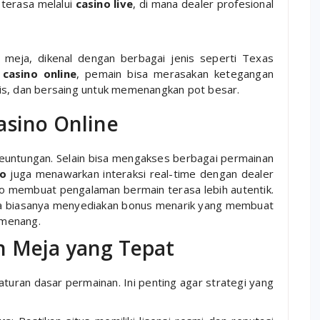
 terasa melalui
casino live
, di mana dealer profesional
 meja, dikenal dengan berbagai jenis seperti Texas
 casino online
, pemain bisa merasakan ketegangan
s, dan bersaing untuk memenangkan pot besar.
asino Online
ntungan. Selain bisa mengakses berbagai permainan
no
juga menawarkan interaksi real-time dengan dealer
deo membuat pengalaman bermain terasa lebih autentik.
a biasanya menyediakan bonus menarik yang membuat
 menang.
n Meja yang Tepat
aturan dasar permainan. Ini penting agar strategi yang