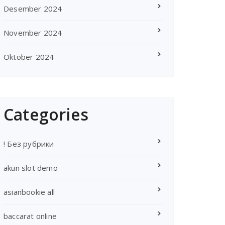
Desember 2024
November 2024
Oktober 2024
Categories
! Без рубрики
akun slot demo
asianbookie all
baccarat online