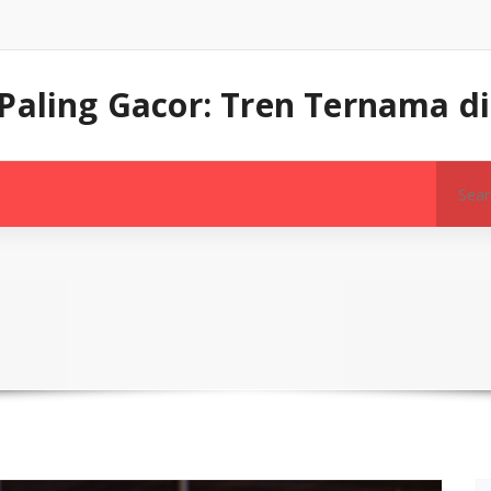
Paling Gacor: Tren Ternama di
Search
for: