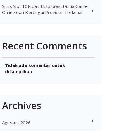
Situs Slot 10K dan Eksplorasi Dunia Game
Online dari Berbagai Provider Terkenal
Recent Comments
Tidak ada komentar untuk
ditampilkan.
Archives
Agustus 2026