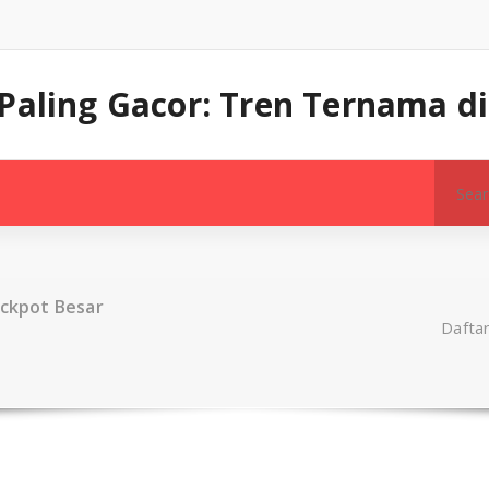
Paling Gacor: Tren Ternama di
Search
for:
ackpot Besar
Daftar