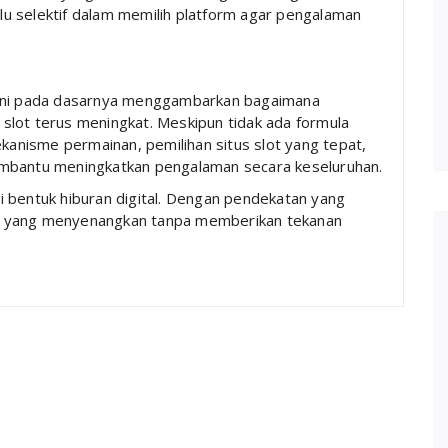
u selektif dalam memilih platform agar pengalaman
 ini pada dasarnya menggambarkan bagaimana
slot terus meningkat. Meskipun tidak ada formula
nisme permainan, pemilihan situs slot yang tepat,
embantu meningkatkan pengalaman secara keseluruhan.
 bentuk hiburan digital. Dengan pendekatan yang
uran yang menyenangkan tanpa memberikan tekanan