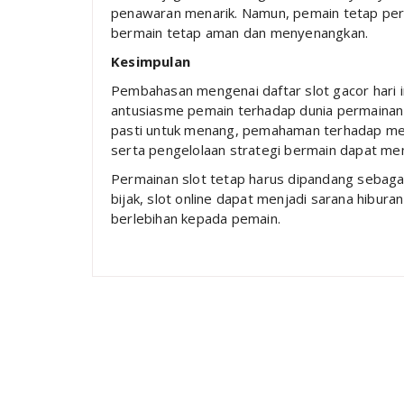
penawaran menarik. Namun, pemain tetap perl
bermain tetap aman dan menyenangkan.
Kesimpulan
Pembahasan mengenai daftar slot gacor hari
antusiasme pemain terhadap dunia permainan 
pasti untuk menang, pemahaman terhadap meka
serta pengelolaan strategi bermain dapat m
Permainan slot tetap harus dipandang sebagai
bijak, slot online dapat menjadi sarana hib
berlebihan kepada pemain.