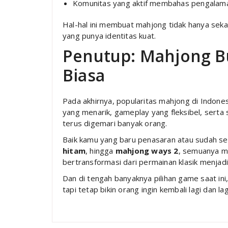
Komunitas yang aktif membahas pengalam
Hal-hal ini membuat mahjong tidak hanya sekad
yang punya identitas kuat.
Penutup: Mahjong 
Biasa
Pada akhirnya, popularitas mahjong di Indones
yang menarik, gameplay yang fleksibel, sert
terus digemari banyak orang.
Baik kamu yang baru penasaran atau sudah seri
hitam
, hingga
mahjong ways 2
, semuanya me
bertransformasi dari permainan klasik menjadi
Dan di tengah banyaknya pilihan game saat ini
tapi tetap bikin orang ingin kembali lagi dan lag