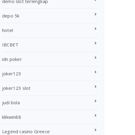
demo slot terlengkap
depo 5k
hotel
IBCBET
idn poker
joker123
joker123 slot
judi bola
klikwin88
Legend casino Greece