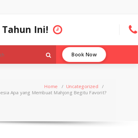
 Tahun Ini!
Book Now
Home
/
Uncategorized
/
nesia Apa yang Membuat Mahjong Begitu Favorit?