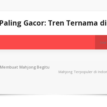
Paling Gacor: Tren Ternama di
Search
for:
g Membuat Mahjong Begitu
Mahjong Terpopuler di Indo