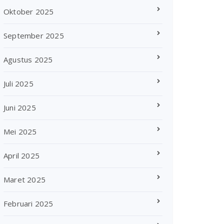
Oktober 2025
September 2025
Agustus 2025
Juli 2025
Juni 2025
Mei 2025
April 2025
Maret 2025
Februari 2025