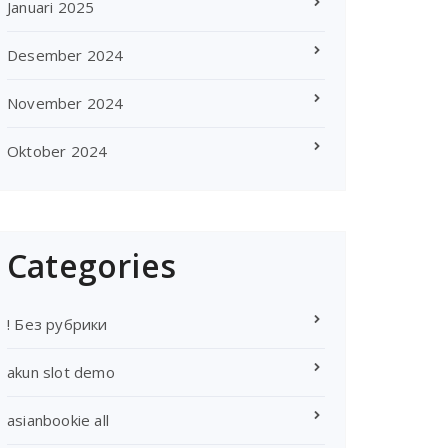
Januari 2025
Desember 2024
November 2024
Oktober 2024
Categories
! Без рубрики
akun slot demo
asianbookie all