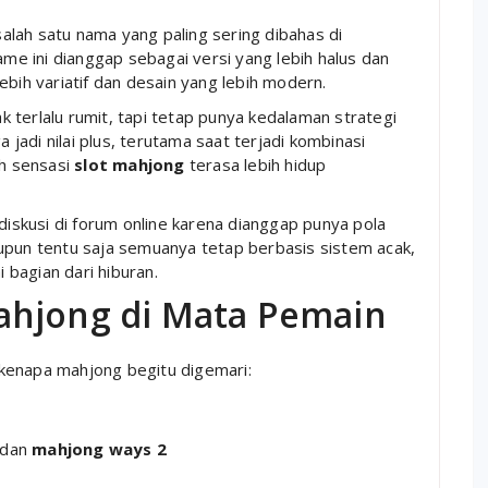
salah satu nama yang paling sering dibahas di
e ini dianggap sebagai versi yang lebih halus dan
ebih variatif dan desain yang lebih modern.
 terlalu rumit, tapi tetap punya kedalaman strategi
a jadi nilai plus, terutama saat terjadi kombinasi
ah sensasi
slot mahjong
terasa lebih hidup
 diskusi di forum online karena dianggap punya pola
upun tentu saja semuanya tetap berbasis sistem acak,
bagian dari hiburan.
ahjong di Mata Pemain
kenapa mahjong begitu digemari:
dan
mahjong ways 2