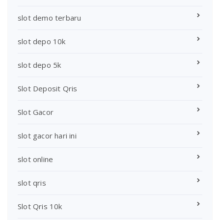
slot demo terbaru
slot depo 10k
slot depo 5k
Slot Deposit Qris
Slot Gacor
slot gacor hari ini
slot online
slot qris
Slot Qris 10k