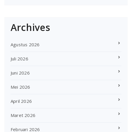
Archives
Agustus 2026
Juli 2026
Juni 2026
Mei 2026
April 2026
Maret 2026
Februari 2026