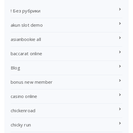
! Без рубрики
akun slot demo
asianbookie all
baccarat online
Blog
bonus new member
casino online
chickenroad
chicky run