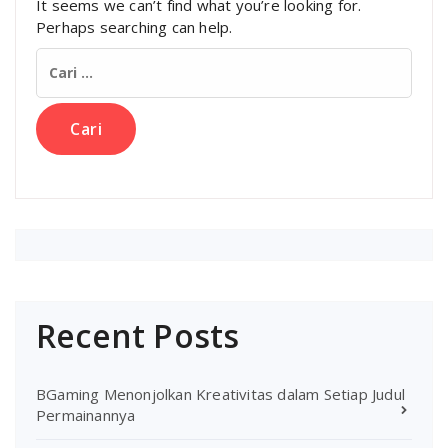
It seems we can’t find what you’re looking for.
Perhaps searching can help.
Cari
untuk:
Recent Posts
BGaming Menonjolkan Kreativitas dalam Setiap Judul
Permainannya