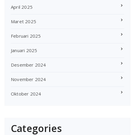
April 2025
Maret 2025
Februari 2025
Januari 2025
Desember 2024
November 2024
Oktober 2024
Categories