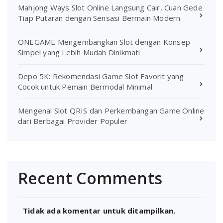
Mahjong Ways Slot Online Langsung Cair, Cuan Gede
Tiap Putaran dengan Sensasi Bermain Modern
ONEGAME Mengembangkan Slot dengan Konsep
Simpel yang Lebih Mudah Dinikmati
Depo 5K: Rekomendasi Game Slot Favorit yang
Cocok untuk Pemain Bermodal Minimal
Mengenal Slot QRIS dan Perkembangan Game Online
dari Berbagai Provider Populer
Recent Comments
Tidak ada komentar untuk ditampilkan.