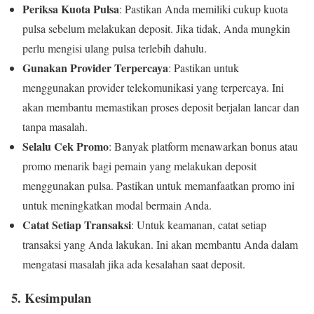
Periksa Kuota Pulsa
: Pastikan Anda memiliki cukup kuota
pulsa sebelum melakukan deposit. Jika tidak, Anda mungkin
perlu mengisi ulang pulsa terlebih dahulu.
Gunakan Provider Terpercaya
: Pastikan untuk
menggunakan provider telekomunikasi yang terpercaya. Ini
akan membantu memastikan proses deposit berjalan lancar dan
tanpa masalah.
Selalu Cek Promo
: Banyak platform menawarkan bonus atau
promo menarik bagi pemain yang melakukan deposit
menggunakan pulsa. Pastikan untuk memanfaatkan promo ini
untuk meningkatkan modal bermain Anda.
Catat Setiap Transaksi
: Untuk keamanan, catat setiap
transaksi yang Anda lakukan. Ini akan membantu Anda dalam
mengatasi masalah jika ada kesalahan saat deposit.
5. Kesimpulan