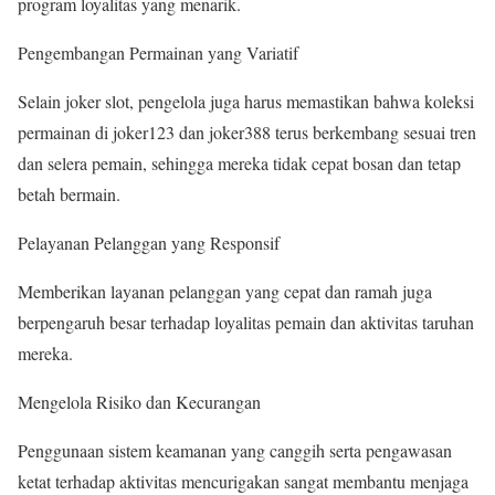
program loyalitas yang menarik.
Pengembangan Permainan yang Variatif
Selain joker slot, pengelola juga harus memastikan bahwa koleksi
permainan di joker123 dan joker388 terus berkembang sesuai tren
dan selera pemain, sehingga mereka tidak cepat bosan dan tetap
betah bermain.
Pelayanan Pelanggan yang Responsif
Memberikan layanan pelanggan yang cepat dan ramah juga
berpengaruh besar terhadap loyalitas pemain dan aktivitas taruhan
mereka.
Mengelola Risiko dan Kecurangan
Penggunaan sistem keamanan yang canggih serta pengawasan
ketat terhadap aktivitas mencurigakan sangat membantu menjaga