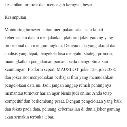
kestabilan turnover dan mencegah kerugian besar.
Kesimpulan
Monitoring turnover harian merupakan salah satu kunci
keberhasilan dalam menjalankan platform joker gaming yang
profesional dan menguntungkan. Dengan data yang akurat dan
analisis yang tepat, pengelola bisa mengatur strategi promosi,
meningkatkan pengalaman pemain, serta mengoptimalkan
keuntungan. Platform seperti MAUSLOT, joker123, joker388,
dan joker slot menyediakan berbagai fitur yang memudahkan
pengelolaan data ini. Jadi, jangan anggap remeh pentingnya
memantau turnover harian agar bisnis judi online Anda tetap
kompetitif dan berkembang pesat. Dengan pengelolaan yang baik
dan fokus pada data, peluang keberhasilan di dunia joker gaming
akan semakin terbuka lebar.