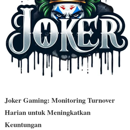
Joker Gaming: Monitoring Turnover
Harian untuk Meningkatkan
Keuntungan