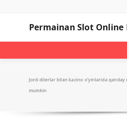
Skip
to
content
Permainan Slot Online 
Jonli dilerlar bilan kazino o’yinlarida qand
mumkin