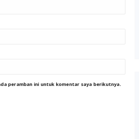
ada peramban ini untuk komentar saya berikutnya.