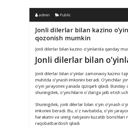
admin
Public
Jonli dilerlar bilan kazino o’
qozonish mumkin
Jonli dilerlar bilan kazino o’yinlarida qanday 
Jonli dilerlar bilan o’yin
Jonli dilerlar bilan o’yinlar zamonaviy kazino ta
muhitda o’ynash imkonini beradi. O’yinchilar jon
o’yin jarayonini yanada qiziqarli qiladi. Bunday 
shuningdek, o’yinchilarni o’zlariga jalb etish u
Shuningdek, jonli dilerlar bilan o’yin o’ynash o’y
imkonini beradi. Bu, o’z navbatida, o’yin jarayon
harakatni va uning natijasini kuzatib borishlari
raqobatbardosh qiladi.