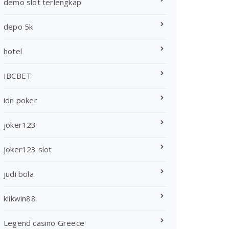
demo slot terlengkap
depo 5k
hotel
IBCBET
idn poker
joker123
joker123 slot
judi bola
klikwin88
Legend casino Greece