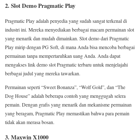
2. Slot Demo Pragmatic Play
Pragmatic Play adalah penyedia yang sudah sangat terkenal di
industri ini. Mereka menyediakan berbagai macam permainan slot
yang menarik dan mudah dimainkan. Slot demo dari Pragmatic
Play mirip dengan PG Soft, di mana Anda bisa mencoba berbagai
permainan tanpa mempertaruhkan uang Anda. Anda dapat
mengakses link demo slot Pragmatic terbaru untuk menjelajahi
berbagai judul yang mereka tawarkan.
Permainan seperti “Sweet Bonanza”, “Wolf Gold”, dan “The
Dog House” adalah beberapa contoh yang menggugah selera
pemain. Dengan grafis yang menarik dan mekanisme permainan
yang beragam, Pragmatic Play memastikan bahwa para pemain
tidak akan merasa bosan.
3. Maxwin X1000