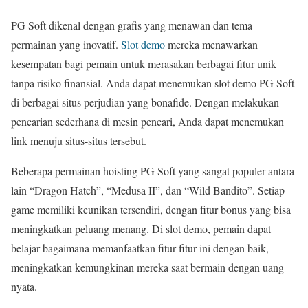
PG Soft dikenal dengan grafis yang menawan dan tema
permainan yang inovatif.
Slot demo
mereka menawarkan
kesempatan bagi pemain untuk merasakan berbagai fitur unik
tanpa risiko finansial. Anda dapat menemukan slot demo PG Soft
di berbagai situs perjudian yang bonafide. Dengan melakukan
pencarian sederhana di mesin pencari, Anda dapat menemukan
link menuju situs-situs tersebut.
Beberapa permainan hoisting PG Soft yang sangat populer antara
lain “Dragon Hatch”, “Medusa II”, dan “Wild Bandito”. Setiap
game memiliki keunikan tersendiri, dengan fitur bonus yang bisa
meningkatkan peluang menang. Di slot demo, pemain dapat
belajar bagaimana memanfaatkan fitur-fitur ini dengan baik,
meningkatkan kemungkinan mereka saat bermain dengan uang
nyata.