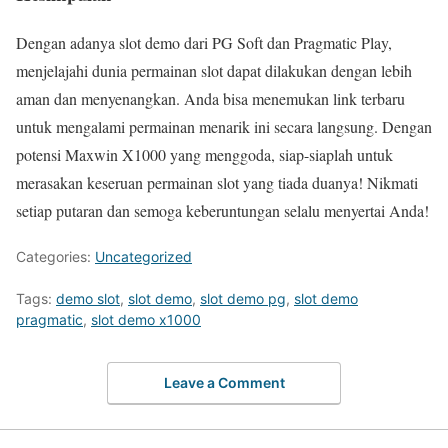
Dengan adanya slot demo dari PG Soft dan Pragmatic Play,
menjelajahi dunia permainan slot dapat dilakukan dengan lebih
aman dan menyenangkan. Anda bisa menemukan link terbaru
untuk mengalami permainan menarik ini secara langsung. Dengan
potensi Maxwin X1000 yang menggoda, siap-siaplah untuk
merasakan keseruan permainan slot yang tiada duanya! Nikmati
setiap putaran dan semoga keberuntungan selalu menyertai Anda!
Categories:
Uncategorized
Tags:
demo slot
,
slot demo
,
slot demo pg
,
slot demo
pragmatic
,
slot demo x1000
Leave a Comment