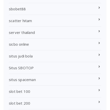
sbobet88
scatter hitam
server thailand
sicbo online
situs judi bola
Situs SBOTOP
situs spaceman
slot bet 100
slot bet 200