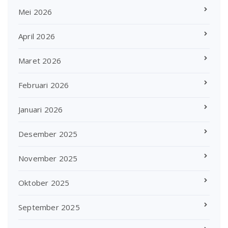
Mei 2026
April 2026
Maret 2026
Februari 2026
Januari 2026
Desember 2025
November 2025
Oktober 2025
September 2025