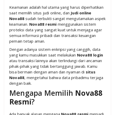
Keamanan adalah hal utama yang harus diperhatikan
saat memilih situs judi online, dan
Judi online
Nova88
sudah terbukti sangat mengutamakan aspek
keamanan.
Nova88 resmi
menggunakan sistem
proteksi data yang sangat kuat untuk menjaga agar
semua informasi pribadi dan transaksi keuangan
pemain tetap aman.
Dengan adanya sistem enkripsi yang canggih, data
yang kamu masukkan saat melakukan
Nova88 login
atau transaksi lainnya akan terlindungi dari ancaman
pihak-pihak yang tidak bertanggung jawab. Kamu
bisa bermain dengan aman dan nyaman di
situs
Nova88
, mengetahui bahwa data pribadimu terjaga
dengan baik.
Mengapa Memilih
Nova88
Resmi
?
Ada banyak alasan mengapa
Nova88 resmi
menjadi