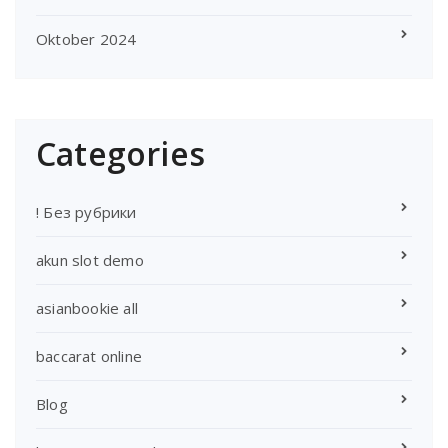
Oktober 2024
Categories
! Без рубрики
akun slot demo
asianbookie all
baccarat online
Blog