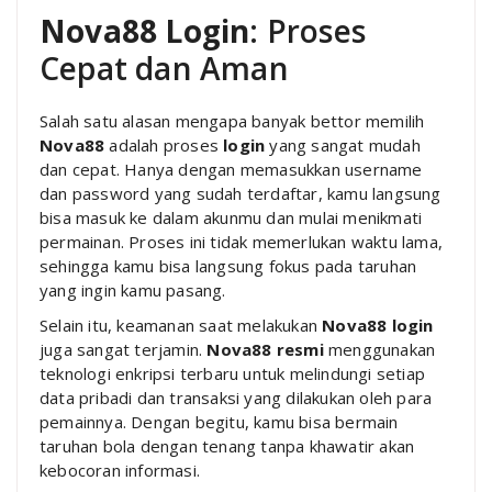
Nova88 Login
: Proses
Cepat dan Aman
Salah satu alasan mengapa banyak bettor memilih
Nova88
adalah proses
login
yang sangat mudah
dan cepat. Hanya dengan memasukkan username
dan password yang sudah terdaftar, kamu langsung
bisa masuk ke dalam akunmu dan mulai menikmati
permainan. Proses ini tidak memerlukan waktu lama,
sehingga kamu bisa langsung fokus pada taruhan
yang ingin kamu pasang.
Selain itu, keamanan saat melakukan
Nova88 login
juga sangat terjamin.
Nova88 resmi
menggunakan
teknologi enkripsi terbaru untuk melindungi setiap
data pribadi dan transaksi yang dilakukan oleh para
pemainnya. Dengan begitu, kamu bisa bermain
taruhan bola dengan tenang tanpa khawatir akan
kebocoran informasi.