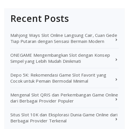
Recent Posts
Mahjong Ways Slot Online Langsung Cair, Cuan Gede
Tiap Putaran dengan Sensasi Bermain Modern
ONEGAME Mengembangkan Slot dengan Konsep
Simpel yang Lebih Mudah Dinikmati
Depo 5K: Rekomendasi Game Slot Favorit yang
Cocok untuk Pemain Bermodal Minimal
Mengenal Slot QRIS dan Perkembangan Game Online
dari Berbagai Provider Populer
Situs Slot 10K dan Eksplorasi Dunia Game Online dari
Berbagai Provider Terkenal