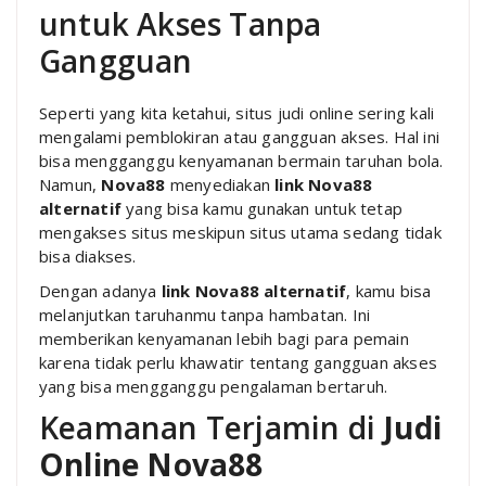
untuk Akses Tanpa
Gangguan
Seperti yang kita ketahui, situs judi online sering kali
mengalami pemblokiran atau gangguan akses. Hal ini
bisa mengganggu kenyamanan bermain taruhan bola.
Namun,
Nova88
menyediakan
link Nova88
alternatif
yang bisa kamu gunakan untuk tetap
mengakses situs meskipun situs utama sedang tidak
bisa diakses.
Dengan adanya
link Nova88 alternatif
, kamu bisa
melanjutkan taruhanmu tanpa hambatan. Ini
memberikan kenyamanan lebih bagi para pemain
karena tidak perlu khawatir tentang gangguan akses
yang bisa mengganggu pengalaman bertaruh.
Keamanan Terjamin di
Judi
Online Nova88