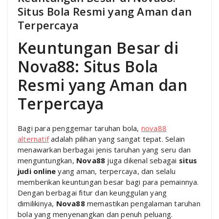
Situs Bola Resmi yang Aman dan
Terpercaya
Keuntungan Besar di
Nova88: Situs Bola
Resmi yang Aman dan
Terpercaya
Bagi para penggemar taruhan bola,
nova88
alternatif
adalah pilihan yang sangat tepat. Selain
menawarkan berbagai jenis taruhan yang seru dan
menguntungkan,
Nova88
juga dikenal sebagai
situs
judi online
yang aman, terpercaya, dan selalu
memberikan keuntungan besar bagi para pemainnya.
Dengan berbagai fitur dan keunggulan yang
dimilikinya,
Nova88
memastikan pengalaman taruhan
bola yang menyenangkan dan penuh peluang.