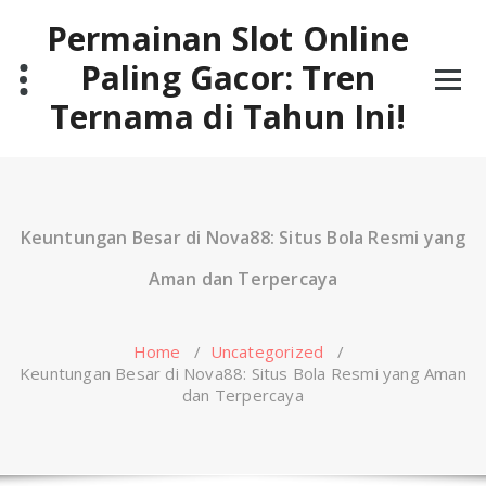
Skip
Permainan Slot Online
to
content
Paling Gacor: Tren
Ternama di Tahun Ini!
Keuntungan Besar di Nova88: Situs Bola Resmi yang
Aman dan Terpercaya
Home
/
Uncategorized
/
Keuntungan Besar di Nova88: Situs Bola Resmi yang Aman
dan Terpercaya