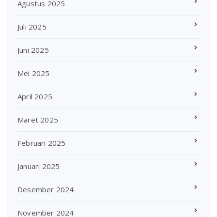
Agustus 2025
Juli 2025
Juni 2025
Mei 2025
April 2025
Maret 2025
Februari 2025
Januari 2025
Desember 2024
November 2024