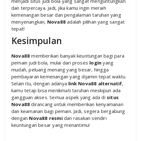
menjadi situs judi bola yang sangat menguntungkan
dan terpercaya. Jadi, jika kamu ingin meraih
kemenangan besar dan pengalaman taruhan yang
menyenangkan,
Nova88
adalah pilihan yang sangat
tepat!
Kesimpulan
Nova88
memberikan banyak keuntungan bagi para
pemain judi bola, mulai dari proses
login
yang
mudah, peluang menang yang besar, hingga
pembayaran kemenangan yang dijamin tepat waktu.
Selain itu, dengan adanya
link Nova88 alternatif
,
kamu tetap bisa menikmati taruhan meskipun ada
gangguan akses. Semua aspek yang ada di
situs
Nova88
dirancang untuk memberikan kenyamanan
dan keamanan bagi pemain. Jadi, segera bergabung
dengan
Nova88 resmi
dan rasakan sendiri
keuntungan besar yang menantimu!