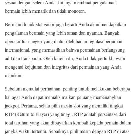
sesuai dengan selera Anda. Ini juga membuat pengalaman
bermain lebih menarik dan tidak monoton.
Bermain di link slot gacor juga berarti Anda akan mendapatkan
pengalaman bermain yang lebih aman dan nyaman. Banyak
operator luar negeri yang diatur oleh badan regulasi perjudian
internasional, yang memastikan bahwa permainan berlangsung
adil dan transparan. Oleh karena itu, Anda tidak perlu khawatir
mengenai kejujuran dan integritas dari permainan yang Anda
mainkan.
Sebelum memulai permainan, penting untuk melakukan beberapa
hal agar Anda dapat memaksimalkan peluang memenangkan
jackpot. Pertama, selalu pilih mesin slot yang memiliki tingkat
RTP (Return to Player) yang tinggi. RTP adalah persentase dari
total taruhan yang akan dibayarkan kembali kepada pemain dalam
jangka waktu tertentu. Sebaiknya pilih mesin dengan RTP di atas