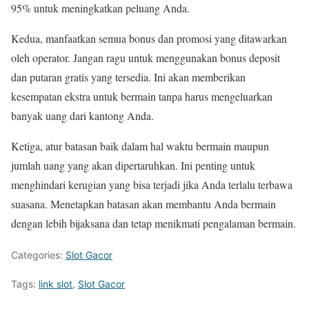
95% untuk meningkatkan peluang Anda.
Kedua, manfaatkan semua bonus dan promosi yang ditawarkan
oleh operator. Jangan ragu untuk menggunakan bonus deposit
dan putaran gratis yang tersedia. Ini akan memberikan
kesempatan ekstra untuk bermain tanpa harus mengeluarkan
banyak uang dari kantong Anda.
Ketiga, atur batasan baik dalam hal waktu bermain maupun
jumlah uang yang akan dipertaruhkan. Ini penting untuk
menghindari kerugian yang bisa terjadi jika Anda terlalu terbawa
suasana. Menetapkan batasan akan membantu Anda bermain
dengan lebih bijaksana dan tetap menikmati pengalaman bermain.
Categories:
Slot Gacor
Tags:
link slot
,
Slot Gacor