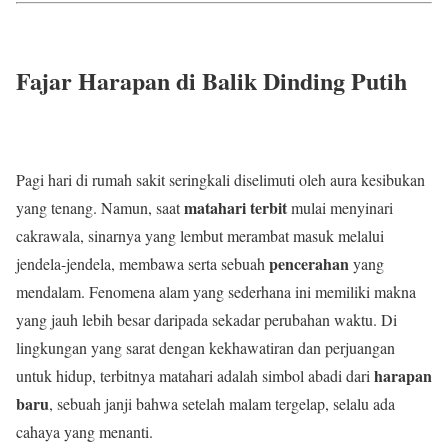
Fajar Harapan di Balik Dinding Putih
Pagi hari di rumah sakit seringkali diselimuti oleh aura kesibukan
matahari terbit
yang tenang. Namun, saat
mulai menyinari
cakrawala, sinarnya yang lembut merambat masuk melalui
pencerahan
jendela-jendela, membawa serta sebuah
yang
mendalam. Fenomena alam yang sederhana ini memiliki makna
yang jauh lebih besar daripada sekadar perubahan waktu. Di
lingkungan yang sarat dengan kekhawatiran dan perjuangan
harapan
untuk hidup, terbitnya matahari adalah simbol abadi dari
baru
, sebuah janji bahwa setelah malam tergelap, selalu ada
cahaya yang menanti.