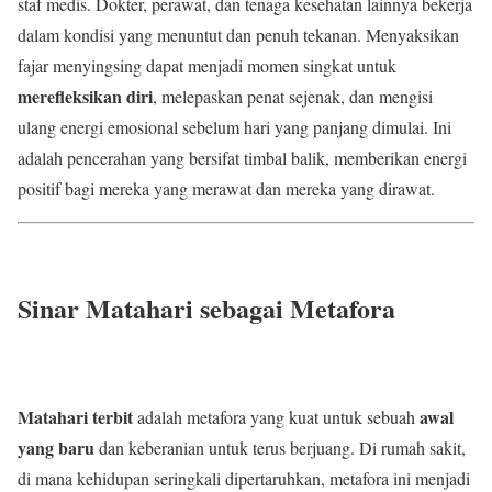
staf medis. Dokter, perawat, dan tenaga kesehatan lainnya bekerja
dalam kondisi yang menuntut dan penuh tekanan. Menyaksikan
fajar menyingsing dapat menjadi momen singkat untuk
merefleksikan diri
, melepaskan penat sejenak, dan mengisi
ulang energi emosional sebelum hari yang panjang dimulai. Ini
adalah pencerahan yang bersifat timbal balik, memberikan energi
positif bagi mereka yang merawat dan mereka yang dirawat.
Sinar Matahari sebagai Metafora
Matahari terbit
awal
adalah metafora yang kuat untuk sebuah
yang baru
dan keberanian untuk terus berjuang. Di rumah sakit,
di mana kehidupan seringkali dipertaruhkan, metafora ini menjadi