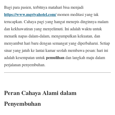
Bagi para pasien, terbitnya matahari bisa menjadi
https://www.mgriyahotel.com/
momen meditasi yang tak
terucapkan. Cahaya pagi yang hangat menepis dinginnya malam
dan kekhawatiran yang menyelimuti. Ini adalah waktu untuk
menarik napas dalam-dalam, mengumpulkan kekuatan, dan
menyambut hari baru dengan semangat yang diperbaharui. Setiap
sinar yang jatuh ke lantai kamar seolah membawa pesan: hari ini
pemulihan
adalah kesempatan untuk
dan langkah maju dalam
perjalanan penyembuhan.
Peran Cahaya Alami dalam
Penyembuhan