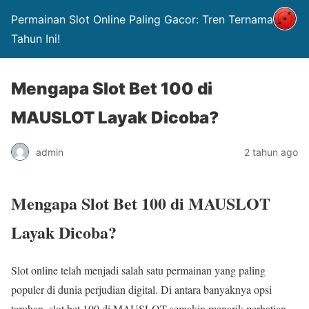
Permainan Slot Online Paling Gacor: Tren Ternama di
Tahun Ini!
Mengapa Slot Bet 100 di
MAUSLOT Layak Dicoba?
admin
2 tahun ago
Mengapa Slot Bet 100 di MAUSLOT
Layak Dicoba?
Slot online telah menjadi salah satu permainan yang paling
populer di dunia perjudian digital. Di antara banyaknya opsi
taruhan, slot bet 100 di MAUSLOT semakin menarik perhatian