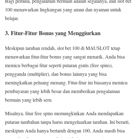
Bagi pemula, pengalaman bermain adalah segalanya, dan slot bet
100 menawarkan lingkungan yang aman dan nyaman untuk
belajar.
3.
Fitur-Fitur Bonus yang Menggiurkan
Meskipun taruhan rendah, slot bet 100 di MAUSLOT tetap
menawarkan fitur-fitur bonus yang sangat menarik. Anda bisa
memicu berbagai fitur seperti putaran gratis (free spins),
pengganda (multiplier), dan bonus lainnya yang bisa
meningkatkan peluang menang. Fitur-fitur ini biasanya memicu
pembayaran yang lebih besar dan memberikan pengalaman
bermain yang lebih seru.
Misalnya, fitur free spins memungkinkan Anda mendapatkan
putaran tambahan tanpa harus mengeluarkan taruhan. Ini berarti,
meskipun Anda hanya bertaruh dengan 100, Anda masih bisa