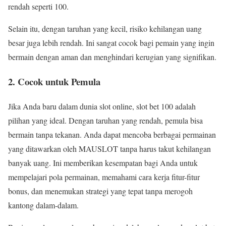
rendah seperti 100.
Selain itu, dengan taruhan yang kecil, risiko kehilangan uang
besar juga lebih rendah. Ini sangat cocok bagi pemain yang ingin
bermain dengan aman dan menghindari kerugian yang signifikan.
2.
Cocok untuk Pemula
Jika Anda baru dalam dunia slot online, slot bet 100 adalah
pilihan yang ideal. Dengan taruhan yang rendah, pemula bisa
bermain tanpa tekanan. Anda dapat mencoba berbagai permainan
yang ditawarkan oleh MAUSLOT tanpa harus takut kehilangan
banyak uang. Ini memberikan kesempatan bagi Anda untuk
mempelajari pola permainan, memahami cara kerja fitur-fitur
bonus, dan menemukan strategi yang tepat tanpa merogoh
kantong dalam-dalam.