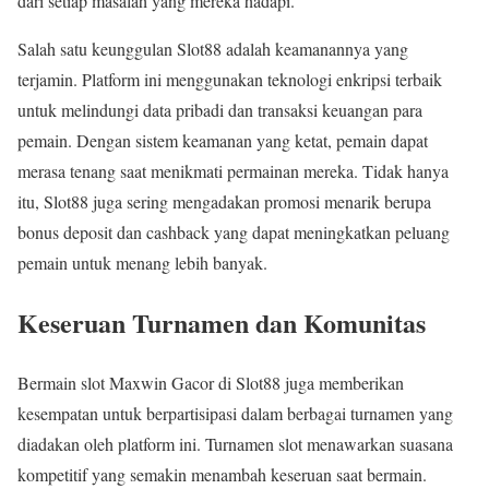
dari setiap masalah yang mereka hadapi.
Salah satu keunggulan Slot88 adalah keamanannya yang
terjamin. Platform ini menggunakan teknologi enkripsi terbaik
untuk melindungi data pribadi dan transaksi keuangan para
pemain. Dengan sistem keamanan yang ketat, pemain dapat
merasa tenang saat menikmati permainan mereka. Tidak hanya
itu, Slot88 juga sering mengadakan promosi menarik berupa
bonus deposit dan cashback yang dapat meningkatkan peluang
pemain untuk menang lebih banyak.
Keseruan Turnamen dan Komunitas
Bermain slot Maxwin Gacor di Slot88 juga memberikan
kesempatan untuk berpartisipasi dalam berbagai turnamen yang
diadakan oleh platform ini. Turnamen slot menawarkan suasana
kompetitif yang semakin menambah keseruan saat bermain.