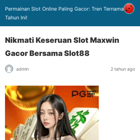
Permainan Slot Online Paling Gacor: Tren Ternama di
Tahun Ini!
Nikmati Keseruan Slot Maxwin
Gacor Bersama Slot88
admin
2 tahun ago