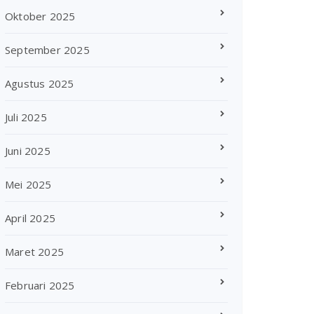
Oktober 2025
September 2025
Agustus 2025
Juli 2025
Juni 2025
Mei 2025
April 2025
Maret 2025
Februari 2025