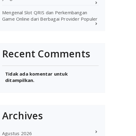
Mengenal Slot QRIS dan Perkembangan
Game Online dari Berbagai Provider Populer
Recent Comments
Tidak ada komentar untuk
ditampilkan.
Archives
Agustus 2026