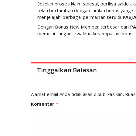
Setelah proses klaim selesai, periksa saldo a
telah bertambah dengan jumlah bonus yang ses
menjelajahi berbagai permainan seru di
PASJ
Dengan Bonus New Member terbesar dari
P
memulai. Jangan lewatkan kesempatan emas in
Tinggalkan Balasan
Alamat email Anda tidak akan dipublikasikan.
Ruas
Komentar
*