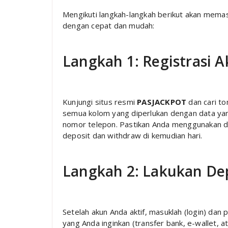
Mengikuti langkah-langkah berikut akan mema
dengan cepat dan mudah:
Langkah 1: Registrasi 
Kunjungi situs resmi
PASJACKPOT
dan cari t
semua kolom yang diperlukan dengan data yan
nomor telepon. Pastikan Anda menggunakan d
deposit dan withdraw di kemudian hari.
Langkah 2: Lakukan Dep
Setelah akun Anda aktif, masuklah (login) dan
yang Anda inginkan (transfer bank, e-wallet, 