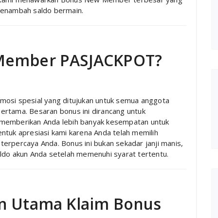
menambah saldo bermain.
 Member PASJACKPOT?
mosi spesial yang ditujukan untuk semua anggota
ertama. Besaran bonus ini dirancang untuk
 memberikan Anda lebih banyak kesempatan untuk
ntuk apresiasi kami karena Anda telah memilih
terpercaya Anda. Bonus ini bukan sekadar janji manis,
ldo akun Anda setelah memenuhi syarat tertentu.
an Utama Klaim Bonus