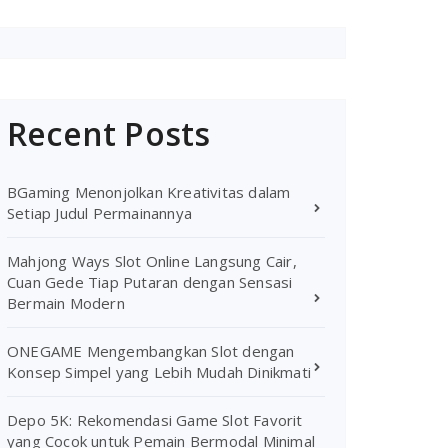
Recent Posts
BGaming Menonjolkan Kreativitas dalam
Setiap Judul Permainannya
Mahjong Ways Slot Online Langsung Cair,
Cuan Gede Tiap Putaran dengan Sensasi
Bermain Modern
ONEGAME Mengembangkan Slot dengan
Konsep Simpel yang Lebih Mudah Dinikmati
Depo 5K: Rekomendasi Game Slot Favorit
yang Cocok untuk Pemain Bermodal Minimal