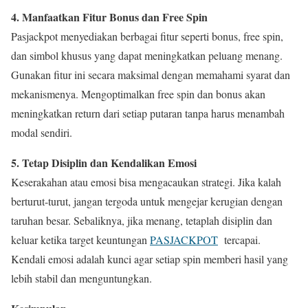
4. Manfaatkan Fitur Bonus dan Free Spin
Pasjackpot menyediakan berbagai fitur seperti bonus, free spin,
dan simbol khusus yang dapat meningkatkan peluang menang.
Gunakan fitur ini secara maksimal dengan memahami syarat dan
mekanismenya. Mengoptimalkan free spin dan bonus akan
meningkatkan return dari setiap putaran tanpa harus menambah
modal sendiri.
5. Tetap Disiplin dan Kendalikan Emosi
Keserakahan atau emosi bisa mengacaukan strategi. Jika kalah
berturut-turut, jangan tergoda untuk mengejar kerugian dengan
taruhan besar. Sebaliknya, jika menang, tetaplah disiplin dan
keluar ketika target keuntungan
PASJACKPOT
tercapai.
Kendali emosi adalah kunci agar setiap spin memberi hasil yang
lebih stabil dan menguntungkan.