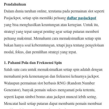
Pendahuluan
Dalam dunia taruhan online, terutama pada permainan slot seperti
daftar pasjackpot
Pasjackpot, setiap spin memiliki peluang
yang bisa menghasilkan keuntungan atau kerugian. Untuk itu,
strategi yang tepat sangat penting agar setiap putaran memberi
peluang maksimal. Memahami cara memaksimalkan setiap spin
bukan hanya soal keberuntungan, tetapi juga tentang pengelolaan
modal, fokus, dan pemilihan strategi yang tepat.
1. Pahami Pola dan Frekuensi Spin
Salah satu cara untuk memaksimalkan setiap spin adalah dengan
memahami pola kemenangan dan frekuensi keluarnya jackpot.
Walaupun permainan slot berbasis RNG (Random Number
Generator), banyak pemain sukses mengamati pola tertentu,
seperti kapan simbol bonus atau jackpot muncul lebih sering.
Mencatat hasil setiap putaran dapat membantu pemain membuat