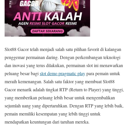
Slot88 Gacor telah menjadi salah satu pilihan favorit di kalangan
penggemar permainan daring. Dengan perkembangan teknologi
dan inovasi yang terus dilakukan, permainan slot ini menawarkan
peluang besar bagi
slot demo pragmatic play
para pemain untuk
meraih kemenangan. Salah satu faktor yang membuat Slot88
Gacor menarik adalah tingkat RTP (Return to Player) yang tinggi,
yang memberikan peluang lebih besar untuk mengembalikan
sejumlah uang yang dipertaruhkan. Dengan RTP yang lebih baik,
pemain memiliki kesempatan yang lebih tinggi untuk
mendapatkan keuntungan dari taruhan mereka.