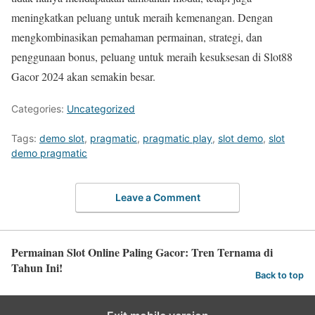
meningkatkan peluang untuk meraih kemenangan. Dengan
mengkombinasikan pemahaman permainan, strategi, dan
penggunaan bonus, peluang untuk meraih kesuksesan di Slot88
Gacor 2024 akan semakin besar.
Categories:
Uncategorized
Tags:
demo slot
,
pragmatic
,
pragmatic play
,
slot demo
,
slot
demo pragmatic
Leave a Comment
Permainan Slot Online Paling Gacor: Tren Ternama di
Tahun Ini!
Back to top