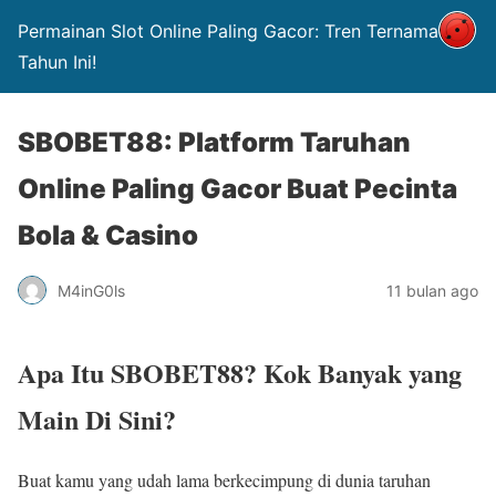
Permainan Slot Online Paling Gacor: Tren Ternama di
Tahun Ini!
SBOBET88: Platform Taruhan
Online Paling Gacor Buat Pecinta
Bola & Casino
M4inG0ls
11 bulan ago
Apa Itu SBOBET88? Kok Banyak yang
Main Di Sini?
Buat kamu yang udah lama berkecimpung di dunia taruhan