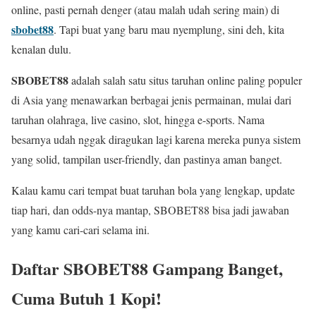
online, pasti pernah denger (atau malah udah sering main) di
sbobet88
. Tapi buat yang baru mau nyemplung, sini deh, kita
kenalan dulu.
SBOBET88
adalah salah satu situs taruhan online paling populer
di Asia yang menawarkan berbagai jenis permainan, mulai dari
taruhan olahraga, live casino, slot, hingga e-sports. Nama
besarnya udah nggak diragukan lagi karena mereka punya sistem
yang solid, tampilan user-friendly, dan pastinya aman banget.
Kalau kamu cari tempat buat taruhan bola yang lengkap, update
tiap hari, dan odds-nya mantap, SBOBET88 bisa jadi jawaban
yang kamu cari-cari selama ini.
Daftar SBOBET88 Gampang Banget,
Cuma Butuh 1 Kopi!