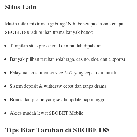
Situs Lain
Masih mikir-mikir mau gabung? Nih, beberapa alasan kenapa
SBOBET88 jadi pilihan utama banyak bettor:
Tampilan situs profesional dan mudah dipahami
Banyak pilihan taruhan (olahraga, casino, slot, dan e-sports)
Pelayanan customer service 24/7 yang cepat dan ramah
Sistem deposit & withdraw cepat dan tanpa drama
Bonus dan promo yang selalu update tiap minggu
Akses mudah lewat SBOBET Mobile
Tips Biar Taruhan di SBOBET88