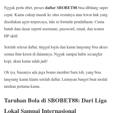
daftar SBOBET88
Nggak perlu ribet, proses
bisa dibilang super
cepat. Kamu cukup masuk ke situs resminya atau lewat link yang
disediakan agen terpercaya, lalu isi formulir pendaftaran. Cuma
butuh data dasar seperti username, password, email, dan nomor
HP aktif.
Setelah selesai daftar, tinggal login dan kamu langsung bisa akses
semua fitur keren di dalamnya. Nggak sampai habis secangkir
kopi, akun kamu udah jadi!
Oh iya, biasanya ada juga bonus member baru loh, yang bisa
langsung kamu klaim setelah daftar. Lumayan banget buat modal
taruhan pertama kamu.
Taruhan Bola di SBOBET88: Dari Liga
Lokal Sampai Internasional