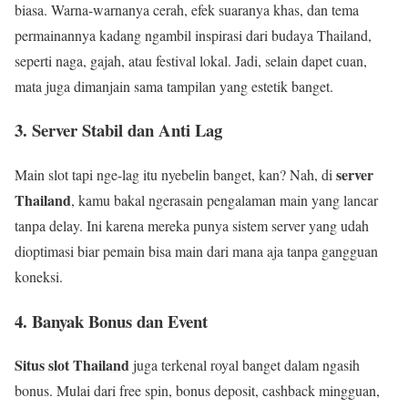
biasa. Warna-warnanya cerah, efek suaranya khas, dan tema
permainannya kadang ngambil inspirasi dari budaya Thailand,
seperti naga, gajah, atau festival lokal. Jadi, selain dapet cuan,
mata juga dimanjain sama tampilan yang estetik banget.
3. Server Stabil dan Anti Lag
server
Main slot tapi nge-lag itu nyebelin banget, kan? Nah, di
Thailand
, kamu bakal ngerasain pengalaman main yang lancar
tanpa delay. Ini karena mereka punya sistem server yang udah
dioptimasi biar pemain bisa main dari mana aja tanpa gangguan
koneksi.
4. Banyak Bonus dan Event
Situs slot Thailand
juga terkenal royal banget dalam ngasih
bonus. Mulai dari free spin, bonus deposit, cashback mingguan,