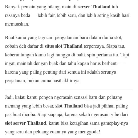
server Thailand
Banyak pemain yang bilang, main di
tuh
rasanya beda — lebih fair, lebih seru, dan lebih sering kasih hasil
memuaskan.
Buat kamu yang lagi cari pengalaman baru dalam dunia slot,
situs slot Thailand
cobain deh daftar di
terpercaya. Siapa tau,
keberuntungan kamu lagi nunggu di balik spin pertama itu. Tapi
ingat, mainlah dengan bijak dan tahu kapan harus berhenti —
karena yang paling penting dari semua ini adalah serunya
perjalanan, bukan cuma hasil akhirnya.
Jadi, kalau kamu pengen ngerasain sensasi baru dan peluang
slot Thailand
menang yang lebih besar,
bisa jadi pilihan paling
pas buat dicoba. Siap-siap aja, karena sekali ngerasain vibe dari
slot server Thailand
, kamu bisa ketagihan sama gameplay-nya
yang seru dan peluang cuannya yang menggoda!