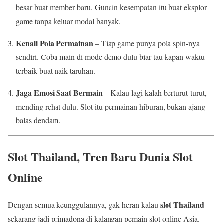
besar buat member baru. Gunain kesempatan itu buat eksplor
game tanpa keluar modal banyak.
Kenali Pola Permainan
– Tiap game punya pola spin-nya
sendiri. Coba main di mode demo dulu biar tau kapan waktu
terbaik buat naik taruhan.
Jaga Emosi Saat Bermain
– Kalau lagi kalah berturut-turut,
mending rehat dulu. Slot itu permainan hiburan, bukan ajang
balas dendam.
Slot Thailand, Tren Baru Dunia Slot
Online
slot Thailand
Dengan semua keunggulannya, gak heran kalau
sekarang jadi primadona di kalangan pemain slot online Asia.