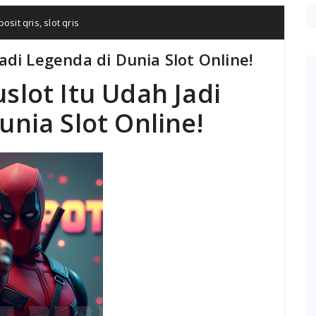
posit qris
,
slot qris
di Legenda di Dunia Slot Online!
slot Itu Udah Jadi
unia Slot Online!