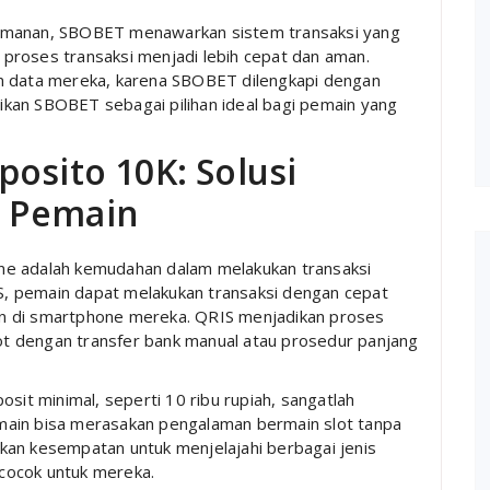
yamanan, SBOBET menawarkan sistem transaksi yang
proses transaksi menjadi lebih cepat dan aman.
an data mereka, karena SBOBET dilengkapi dengan
adikan SBOBET sebagai pilihan ideal bagi pemain yang
osito 10K: Solusi
a Pemain
line adalah kemudahan dalam melakukan transaksi
, pemain dapat melakukan transaksi dengan cepat
n di smartphone mereka. QRIS menjadikan proses
pot dengan transfer bank manual atau prosedur panjang
sit minimal, seperti 10 ribu rupiah, sangatlah
main bisa merasakan pengalaman bermain slot tanpa
kan kesempatan untuk menjelajahi berbagai jenis
cocok untuk mereka.