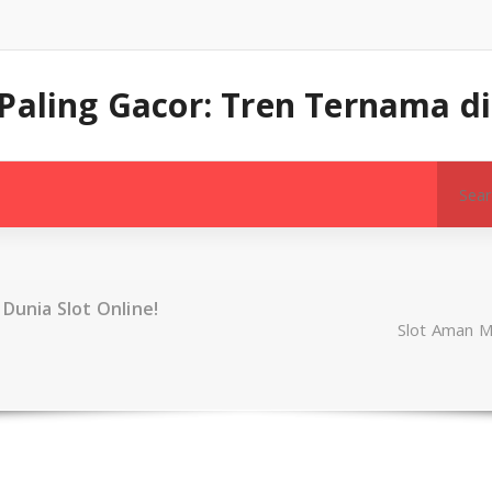
Paling Gacor: Tren Ternama di
Search
for:
Dunia Slot Online!
Slot Aman Ma