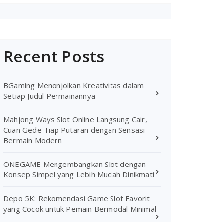
Recent Posts
BGaming Menonjolkan Kreativitas dalam
Setiap Judul Permainannya
Mahjong Ways Slot Online Langsung Cair,
Cuan Gede Tiap Putaran dengan Sensasi
Bermain Modern
ONEGAME Mengembangkan Slot dengan
Konsep Simpel yang Lebih Mudah Dinikmati
Depo 5K: Rekomendasi Game Slot Favorit
yang Cocok untuk Pemain Bermodal Minimal