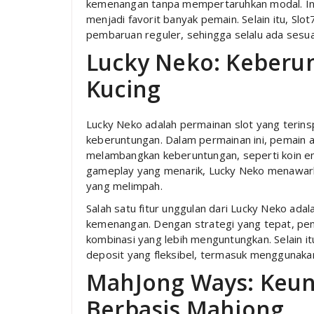
kemenangan tanpa mempertaruhkan modal. Ini a
menjadi favorit banyak pemain. Selain itu, Sl
pembaruan reguler, sehingga selalu ada sesua
Lucky Neko: Keberu
Kucing
Lucky Neko adalah permainan slot yang terins
keberuntungan. Dalam permainan ini, pemain 
melambangkan keberuntungan, seperti koin e
gameplay yang menarik, Lucky Neko menawa
yang melimpah.
Salah satu fitur unggulan dari Lucky Neko adal
kemenangan. Dengan strategi yang tepat, pem
kombinasi yang lebih menguntungkan. Selain it
deposit yang fleksibel, termasuk menggunak
MahJong Ways: Keun
Berbasis Mahjong