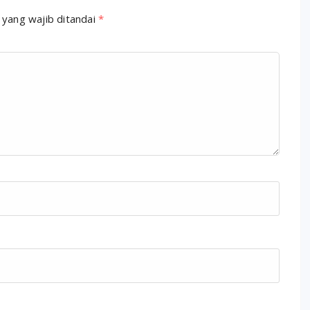
 yang wajib ditandai
*