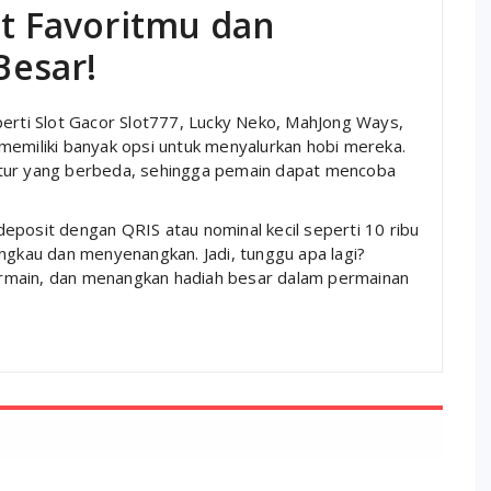
ot Favoritmu dan
esar!
perti Slot Gacor Slot777, Lucky Neko, MahJong Ways,
memiliki banyak opsi untuk menyalurkan hobi mereka.
itur yang berbeda, sehingga pemain dapat mencoba
eposit dengan QRIS atau nominal kecil seperti 10 ribu
angkau dan menyenangkan. Jadi, tunggu apa lagi?
 bermain, dan menangkan hadiah besar dalam permainan