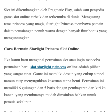
Slot ini dikembangkan oleh Pragmatic Play, salah satu penyedia
game slot online terbaik dan terkemuka di dunia. Mengusung
tema princess yang magis, Starlight Princess membawa pemain
dalam petualangan penuh warna dengan banyak fitur bonus yang
menguntungkan.
Cara Bermain Starlight Princess Slot Online
Jika kamu baru mengenal permainan slot atau ingin mencoba
slot starlight princess
online
permainan baru,
adalah pilihan
yang sangat tepat. Game ini memiliki desain yang cukup simpel
namun tetap menyuguhkan keseruan tanpa henti. Permainan ini
memiliki 6 gulungan dan 5 baris dengan pembayaran dari kiri ke
kanan, yang membuatnya mudah dimainkan bahkan untuk
pemula sekalipun.