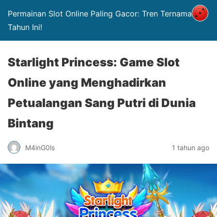
Permainan Slot Online Paling Gacor: Tren Ternama di
Tahun Ini!
Starlight Princess: Game Slot
Online yang Menghadirkan
Petualangan Sang Putri di Dunia
Bintang
M4inG0ls
1 tahun ago