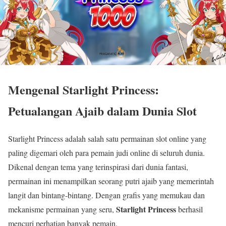
Mengenal Starlight Princess:
Petualangan Ajaib dalam Dunia Slot
Starlight Princess adalah salah satu permainan slot online yang
paling digemari oleh para pemain judi online di seluruh dunia.
Dikenal dengan tema yang terinspirasi dari dunia fantasi,
permainan ini menampilkan seorang putri ajaib yang memerintah
langit dan bintang-bintang. Dengan grafis yang memukau dan
Starlight Princess
mekanisme permainan yang seru,
berhasil
mencuri perhatian banyak pemain.