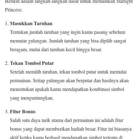
Berikut adalah langkah-langkah dasar untuk memainkan Starlight
Princess:
Masukkan Taruhan
Tentukan jumlah taruhan yang ingin kamu pasang sebelum
memutar gulungan. Jumlah taruhan yang bisa dipilih sangat
beragam, mulai dari taruhan kecil hingga besar.
Tekan Tombol Putar
Setelah memilih taruhan, tekan tombol putar untuk memulai
permainan. Setiap gulungan akan berputar dan hasilnya akan
menentukan apakah kamu mendapatkan kombinasi simbol
yang menguntungkan.
Fitur Bonus
Salah satu daya tarik utama dari permainan ini adalah fitur
bonus yang dapat memberikan hadiah besar. Fitur ini biasanya
aktif ketika kamu berhasil mendapatkan simbol tertentu di