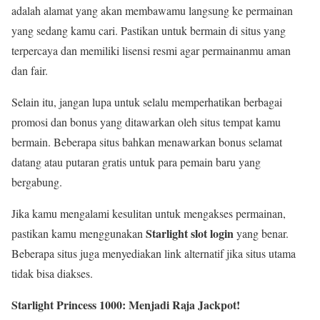
adalah alamat yang akan membawamu langsung ke permainan
yang sedang kamu cari. Pastikan untuk bermain di situs yang
terpercaya dan memiliki lisensi resmi agar permainanmu aman
dan fair.
Selain itu, jangan lupa untuk selalu memperhatikan berbagai
promosi dan bonus yang ditawarkan oleh situs tempat kamu
bermain. Beberapa situs bahkan menawarkan bonus selamat
datang atau putaran gratis untuk para pemain baru yang
bergabung.
Jika kamu mengalami kesulitan untuk mengakses permainan,
Starlight slot login
pastikan kamu menggunakan
yang benar.
Beberapa situs juga menyediakan link alternatif jika situs utama
tidak bisa diakses.
Starlight Princess 1000: Menjadi Raja Jackpot!