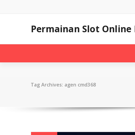
Skip
to
content
Permainan Slot Online 
Tag Archives: agen cmd368