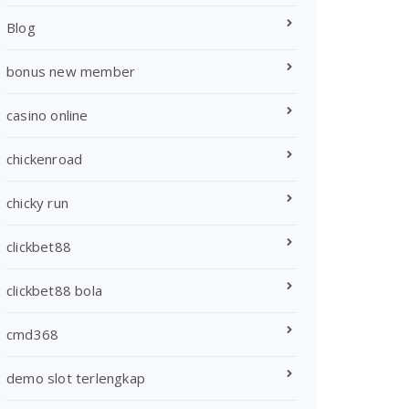
Blog
bonus new member
casino online
chickenroad
chicky run
clickbet88
clickbet88 bola
cmd368
demo slot terlengkap