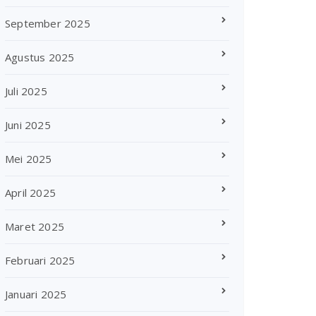
September 2025
Agustus 2025
Juli 2025
Juni 2025
Mei 2025
April 2025
Maret 2025
Februari 2025
Januari 2025