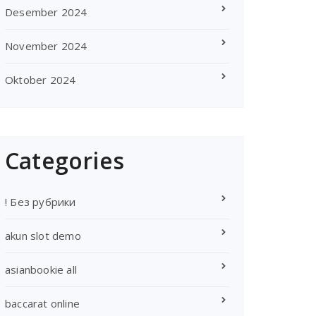
Desember 2024
November 2024
Oktober 2024
Categories
! Без рубрики
akun slot demo
asianbookie all
baccarat online