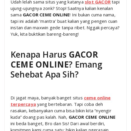
Udah lelah sama situs yang katanya
slot GACOR
tapi
ujung-ujungnya zonk? Stop! Saatnya kalian kenalan
sama
GACOR CEME ONLINE
! Ini bukan cuma nama,
tapi ini adalah ‘mantra’ buat kalian yang pengen cuan
instan dan maxwin gede tanpa ribet. Nggak percaya?
Yuk, kita buktikan bareng-bareng!
Kenapa Harus
GACOR
CEME ONLINE
? Emang
Sehebat Apa Sih?
Di jagat maya, banyak banget situs
ceme online
terpercaya
yang bertebaran. Tapi coba deh
rasakan, kebanyakan cuma bisa bikin kita “nyengir
kuda” doang pas kalah. Nah,
GACOR CEME ONLINE
ini beda banget, Bro dan Sis! Dari awal berdiri,
komitmen kami cuma satu: bikin kalian ngerasain