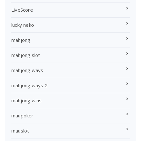
LiveScore
lucky neko
mahjong
mahjong slot
mahjong ways
mahjong ways 2
mahjong wins
maupoker
mauslot