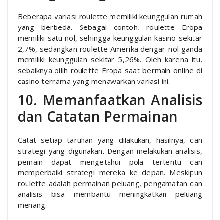
Beberapa variasi roulette memiliki keunggulan rumah
yang berbeda. Sebagai contoh, roulette Eropa
memiliki satu nol, sehingga keunggulan kasino sekitar
2,7%, sedangkan roulette Amerika dengan nol ganda
memiliki keunggulan sekitar 5,26%. Oleh karena itu,
sebaiknya pilih roulette Eropa saat bermain online di
casino ternama yang menawarkan variasi ini.
10. Memanfaatkan Analisis
dan Catatan Permainan
Catat setiap taruhan yang dilakukan, hasilnya, dan
strategi yang digunakan. Dengan melakukan analisis,
pemain dapat mengetahui pola tertentu dan
memperbaiki strategi mereka ke depan. Meskipun
roulette adalah permainan peluang, pengamatan dan
analisis bisa membantu meningkatkan peluang
menang.