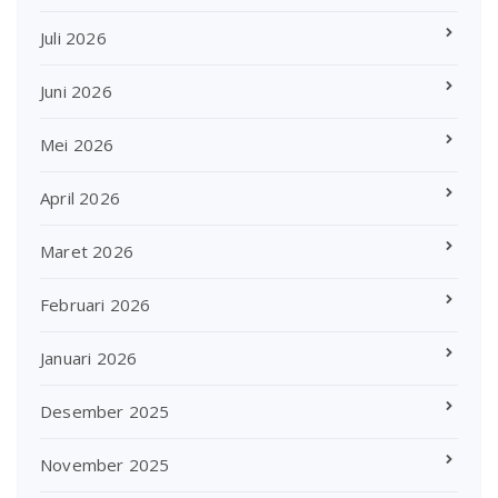
Juli 2026
Juni 2026
Mei 2026
April 2026
Maret 2026
Februari 2026
Januari 2026
Desember 2025
November 2025