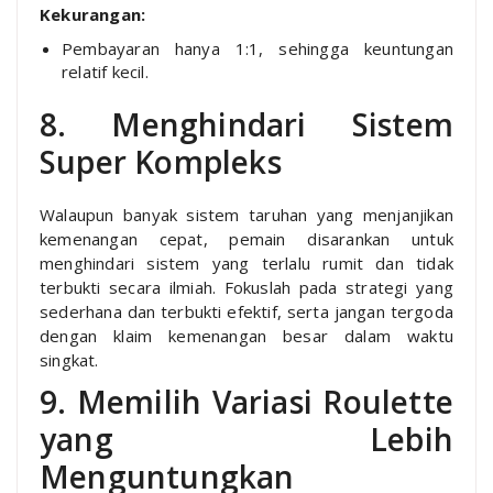
Kekurangan:
Pembayaran hanya 1:1, sehingga keuntungan
relatif kecil.
8. Menghindari Sistem
Super Kompleks
Walaupun banyak sistem taruhan yang menjanjikan
kemenangan cepat, pemain disarankan untuk
menghindari sistem yang terlalu rumit dan tidak
terbukti secara ilmiah. Fokuslah pada strategi yang
sederhana dan terbukti efektif, serta jangan tergoda
dengan klaim kemenangan besar dalam waktu
singkat.
9. Memilih Variasi Roulette
yang Lebih
Menguntungkan