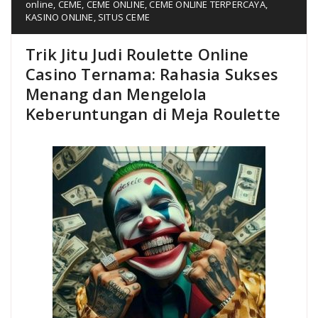
online
,
CEME
,
CEME ONLINE
,
CEME ONLINE TERPERCAYA
,
KASINO ONLINE
,
SITUS CEME
Trik Jitu Judi Roulette Online
Casino Ternama: Rahasia Sukses
Menang dan Mengelola
Keberuntungan di Meja Roulette