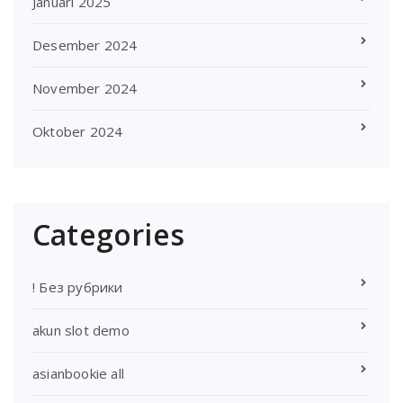
Januari 2025
Desember 2024
November 2024
Oktober 2024
Categories
! Без рубрики
akun slot demo
asianbookie all