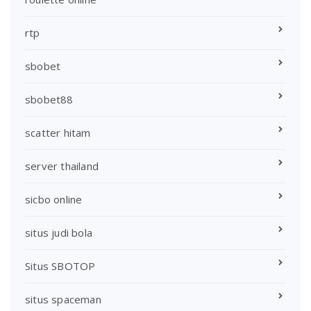
rtp
sbobet
sbobet88
scatter hitam
server thailand
sicbo online
situs judi bola
Situs SBOTOP
situs spaceman