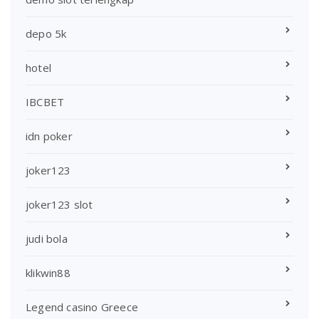
depo 5k
hotel
IBCBET
idn poker
joker123
joker123 slot
judi bola
klikwin88
Legend casino Greece