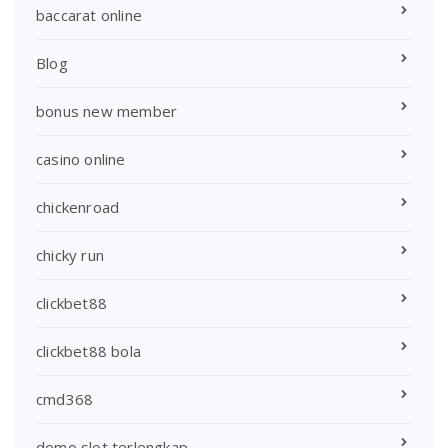
baccarat online
Blog
bonus new member
casino online
chickenroad
chicky run
clickbet88
clickbet88 bola
cmd368
demo slot terlengkap