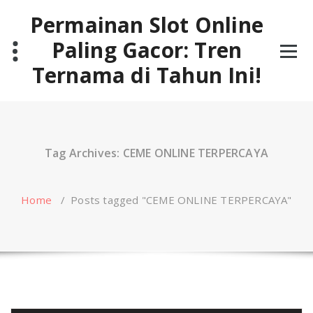
Skip
Permainan Slot Online
to
content
Paling Gacor: Tren
Ternama di Tahun Ini!
Tag Archives: CEME ONLINE TERPERCAYA
Home
/
Posts tagged "CEME ONLINE TERPERCAYA"