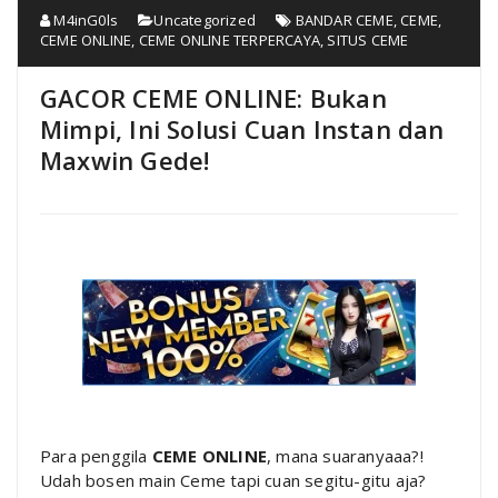
M4inG0ls
Uncategorized
BANDAR CEME
,
CEME
,
CEME ONLINE
,
CEME ONLINE TERPERCAYA
,
SITUS CEME
GACOR CEME ONLINE: Bukan
Mimpi, Ini Solusi Cuan Instan dan
Maxwin Gede!
Para penggila
CEME ONLINE
, mana suaranyaaa?!
Udah bosen main Ceme tapi cuan segitu-gitu aja?