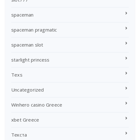
spaceman
spaceman pragmatic
spaceman slot
starlight princess
Texs
Uncategorized
Winhero casino Greece
xbet Greece
Текста