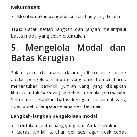
Kekurangan:
Membutuhkan pengelolaan taruhan yang disiplin.
Tips:
Catat setiap langkah dan jangan melampaui
batas modal yang telah ditentukan.
5. Mengelola Modal dan
Batas Kerugian
Salah satu trik utama dalam judi roulette online
adalah pengelolaan modal yang baik. Pemain harus
menentukan bankroll (jumlah uang yang disiapkan
khusus untuk bermain) sebelum memulai permainan.
Selain itu, tetapkan batas kerugian maksimal yang
tidak boleh dilampaui selama sesi bermain.
Langkah-langkah pengelolaan modal:
Tentukan jumlah uang yang siap Anda risikokan.
Batasi jumlah taruhan per sesi agar tidak cepat