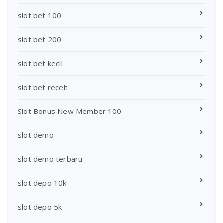
slot bet 100
slot bet 200
slot bet kecil
slot bet receh
Slot Bonus New Member 100
slot demo
slot demo terbaru
slot depo 10k
slot depo 5k