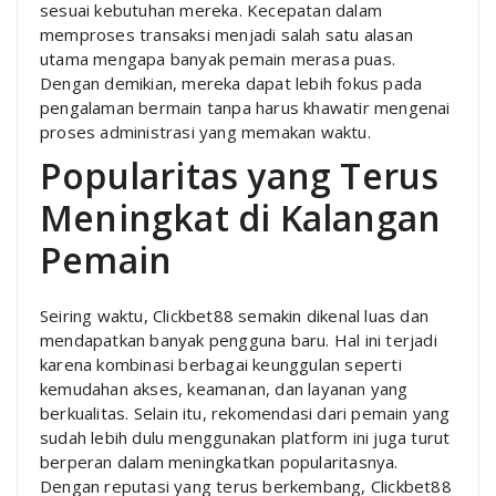
sesuai kebutuhan mereka. Kecepatan dalam
memproses transaksi menjadi salah satu alasan
utama mengapa banyak pemain merasa puas.
Dengan demikian, mereka dapat lebih fokus pada
pengalaman bermain tanpa harus khawatir mengenai
proses administrasi yang memakan waktu.
Popularitas yang Terus
Meningkat di Kalangan
Pemain
Seiring waktu, Clickbet88 semakin dikenal luas dan
mendapatkan banyak pengguna baru. Hal ini terjadi
karena kombinasi berbagai keunggulan seperti
kemudahan akses, keamanan, dan layanan yang
berkualitas. Selain itu, rekomendasi dari pemain yang
sudah lebih dulu menggunakan platform ini juga turut
berperan dalam meningkatkan popularitasnya.
Dengan reputasi yang terus berkembang, Clickbet88