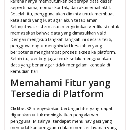
karena hanya membutuhkan beberapa data dasar
seperti nama, nomor kontak, dan akun email aktif.
Setelah itu, pengguna akan diminta untuk membuat
kata sandi yang kuat agar akun tetap aman.
Selanjutnya, sistem akan mengirimkan verifikasi untuk
memastikan bahwa data yang dimasukkan valid.
Dengan mengikuti langkah-langkah ini secara teliti,
pengguna dapat menghindari kesalahan yang
berpotensi menghambat proses akses ke platform.
Selain itu, penting juga untuk selalu menggunakan
data yang benar agar tidak mengalami kendala di
kemudian hari.
Memahami Fitur yang
Tersedia di Platform
Clickbet88 menyediakan berbagai fitur yang dapat
digunakan untuk meningkatkan pengalaman
pengguna. Misalnya, terdapat menu navigasi yang
memudahkan pengguna dalam mencari layanan yang