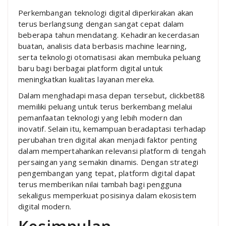
Perkembangan teknologi digital diperkirakan akan
terus berlangsung dengan sangat cepat dalam
beberapa tahun mendatang. Kehadiran kecerdasan
buatan, analisis data berbasis machine learning,
serta teknologi otomatisasi akan membuka peluang
baru bagi berbagai platform digital untuk
meningkatkan kualitas layanan mereka.
Dalam menghadapi masa depan tersebut, clickbet88
memiliki peluang untuk terus berkembang melalui
pemanfaatan teknologi yang lebih modern dan
inovatif. Selain itu, kemampuan beradaptasi terhadap
perubahan tren digital akan menjadi faktor penting
dalam mempertahankan relevansi platform di tengah
persaingan yang semakin dinamis. Dengan strategi
pengembangan yang tepat, platform digital dapat
terus memberikan nilai tambah bagi pengguna
sekaligus memperkuat posisinya dalam ekosistem
digital modern.