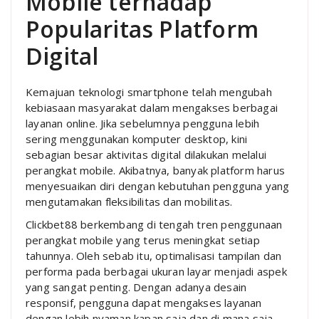
Mobile terhadap
Popularitas Platform
Digital
Kemajuan teknologi smartphone telah mengubah
kebiasaan masyarakat dalam mengakses berbagai
layanan online. Jika sebelumnya pengguna lebih
sering menggunakan komputer desktop, kini
sebagian besar aktivitas digital dilakukan melalui
perangkat mobile. Akibatnya, banyak platform harus
menyesuaikan diri dengan kebutuhan pengguna yang
mengutamakan fleksibilitas dan mobilitas.
Clickbet88 berkembang di tengah tren penggunaan
perangkat mobile yang terus meningkat setiap
tahunnya. Oleh sebab itu, optimalisasi tampilan dan
performa pada berbagai ukuran layar menjadi aspek
yang sangat penting. Dengan adanya desain
responsif, pengguna dapat mengakses layanan
dengan lebih nyaman kapan saja dan di mana saja.