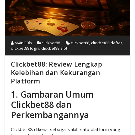
M4inG0ls
clickbet88
clickbet88
,
clickbet88 daftar
,
clickbet88 login
,
clickbet88 slot
Clickbet88: Review Lengkap
Kelebihan dan Kekurangan
Platform
1. Gambaran Umum
Clickbet88 dan
Perkembangannya
Clickbet88 dikenal sebagai salah satu platform yang