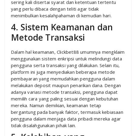
sering kali disertai syarat dan ketentuan tertentu
yang perlu dibaca dengan teliti agar tidak
menimbulkan kesalahpahaman di kemudian hari.
4. Sistem Keamanan dan
Metode Transaksi
Dalam hal keamanan, Clickbet88 umumnya mengklaim
menggunakan sistem enkripsi untuk melindungi data
pengguna serta transaksi yang dilakukan. Selain itu,
platform ini juga menyediakan beberapa metode
pembayaran yang memudahkan pengguna dalam
melakukan deposit maupun penarikan dana. Dengan
adanya variasi metode transaksi, pengguna dapat
memilih cara yang paling sesuai dengan kebutuhan
mereka. Namun demikian, keamanan tetap
bergantung pada banyak faktor, termasuk kebiasaan
pengguna dalam menjaga data pribadi mereka agar
tidak disalahgunakan pihak lain.