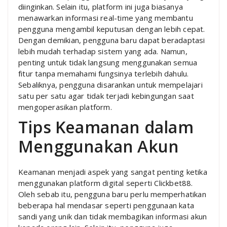
diinginkan. Selain itu, platform ini juga biasanya
menawarkan informasi real-time yang membantu
pengguna mengambil keputusan dengan lebih cepat.
Dengan demikian, pengguna baru dapat beradaptasi
lebih mudah terhadap sistem yang ada. Namun,
penting untuk tidak langsung menggunakan semua
fitur tanpa memahami fungsinya terlebih dahulu.
Sebaliknya, pengguna disarankan untuk mempelajari
satu per satu agar tidak terjadi kebingungan saat
mengoperasikan platform.
Tips Keamanan dalam
Menggunakan Akun
Keamanan menjadi aspek yang sangat penting ketika
menggunakan platform digital seperti Clickbet88.
Oleh sebab itu, pengguna baru perlu memperhatikan
beberapa hal mendasar seperti penggunaan kata
sandi yang unik dan tidak membagikan informasi akun