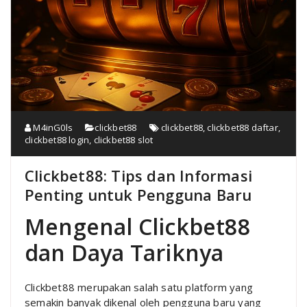
M4inG0ls
clickbet88
clickbet88
,
clickbet88 daftar
,
clickbet88 login
,
clickbet88 slot
Clickbet88: Tips dan Informasi
Penting untuk Pengguna Baru
Mengenal Clickbet88
dan Daya Tariknya
Clickbet88 merupakan salah satu platform yang
semakin banyak dikenal oleh pengguna baru yang