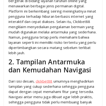
bergerak di bidang layanan taruhan online yang
menawarkan berbagai jenis permainan digital.
Platform ini berkembang seiring meningkatnya minat
pengguna terhadap hiburan berbasis internet yang
interaktif dan cepat diakses. Selain itu, Clickbet88
mengklaim menyediakan pengalaman bermain yang
mudah digunakan melalui antarmuka yang sederhana.
Namun, pengguna tetap perlu memahami bahwa
layanan seperti ini memiliki risiko tertentu yang perlu
dipertimbangkan secara matang sebelum terlibat
lebih jauh.
2. Tampilan Antarmuka
dan Kemudahan Navigasi
Dari sisi desain,
clickbet88
umumnya menghadirkan
tampilan yang cukup sederhana sehingga pengguna
dapat dengan cepat memahami fitur yang tersedia.
Navigasi antar menu juga dibuat agar lebih praktis,
sehingga pengguna tidak perlu membuang banyak