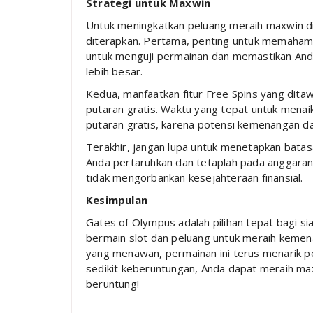
Strategi untuk Maxwin
Untuk meningkatkan peluang meraih maxwin di
diterapkan. Pertama, penting untuk memahami p
untuk menguji permainan dan memastikan A
lebih besar.
Kedua, manfaatkan fitur Free Spins yang dit
putaran gratis. Waktu yang tepat untuk mena
putaran gratis, karena potensi kemenangan dala
Terakhir, jangan lupa untuk menetapkan bata
Anda pertaruhkan dan tetaplah pada anggaran
tidak mengorbankan kesejahteraan finansial.
Kesimpulan
Gates of Olympus adalah pilihan tepat bagi s
bermain slot dan peluang untuk meraih kemena
yang menawan, permainan ini terus menarik p
sedikit keberuntungan, Anda dapat meraih ma
beruntung!