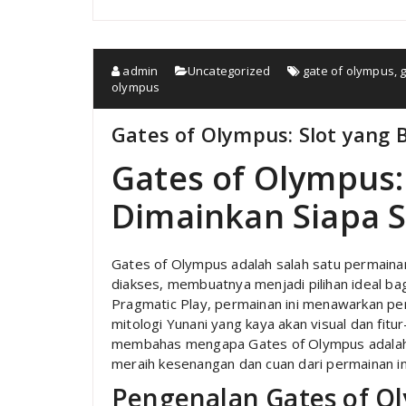
admin
Uncategorized
gate of olympus
,
olympus
Gates of Olympus: Slot yang B
Gates of Olympus: 
Dimainkan Siapa S
Gates of Olympus adalah salah satu permain
diakses, membuatnya menjadi pilihan ideal ba
Pragmatic Play, permainan ini menawarkan 
mitologi Yunani yang kaya akan visual dan fitur
membahas mengapa Gates of Olympus adalah sl
meraih kesenangan dan cuan dari permainan in
Pengenalan Gates of O