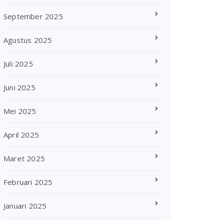
September 2025
Agustus 2025
Juli 2025
Juni 2025
Mei 2025
April 2025
Maret 2025
Februari 2025
Januari 2025