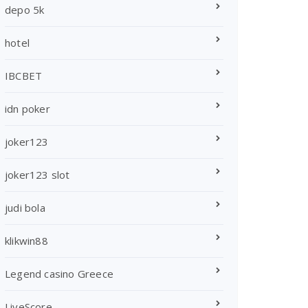
depo 5k
hotel
IBCBET
idn poker
joker123
joker123 slot
judi bola
klikwin88
Legend casino Greece
LiveScore