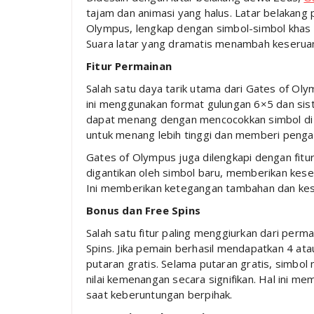
tajam dan animasi yang halus. Latar belaka
Olympus, lengkap dengan simbol-simbol khas Yu
Suara latar yang dramatis menambah keserua
Fitur Permainan
Salah satu daya tarik utama dari Gates of Olym
ini menggunakan format gulungan 6×5 dan sis
dapat menang dengan mencocokkan simbol di m
untuk menang lebih tinggi dan memberi penga
Gates of Olympus juga dilengkapi dengan fitu
digantikan oleh simbol baru, memberikan kes
Ini memberikan ketegangan tambahan dan kes
Bonus dan Free Spins
Salah satu fitur paling menggiurkan dari perma
Spins. Jika pemain berhasil mendapatkan 4 at
putaran gratis. Selama putaran gratis, simbol
nilai kemenangan secara signifikan. Hal ini 
saat keberuntungan berpihak.