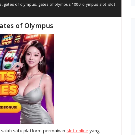
s
,
gates of olympus
,
gates of olympus 1000
,
olympus slot
,
slot
ates of Olympus
 salah satu platform permainan
slot online
yang