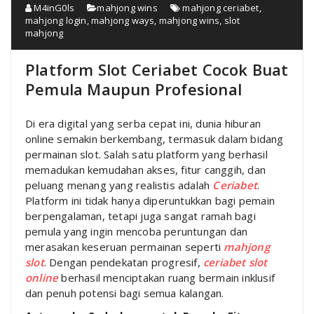
M4inG0ls
mahjong wins
mahjong ceriabet
,
mahjong login
,
mahjong ways
,
mahjong wins
,
slot
mahjong
Platform Slot Ceriabet Cocok Buat
Pemula Maupun Profesional
Di era digital yang serba cepat ini, dunia hiburan
online semakin berkembang, termasuk dalam bidang
permainan slot. Salah satu platform yang berhasil
memadukan kemudahan akses, fitur canggih, dan
peluang menang yang realistis adalah
Ceriabet
.
Platform ini tidak hanya diperuntukkan bagi pemain
berpengalaman, tetapi juga sangat ramah bagi
pemula yang ingin mencoba peruntungan dan
merasakan keseruan permainan seperti
mahjong
slot
. Dengan pendekatan progresif,
ceriabet slot
online
berhasil menciptakan ruang bermain inklusif
dan penuh potensi bagi semua kalangan.