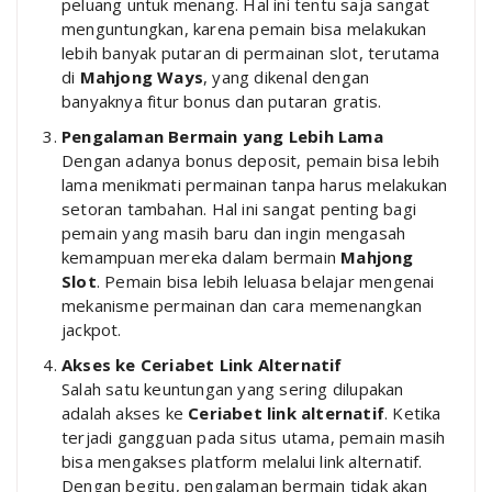
peluang untuk menang. Hal ini tentu saja sangat
menguntungkan, karena pemain bisa melakukan
lebih banyak putaran di permainan slot, terutama
di
Mahjong Ways
, yang dikenal dengan
banyaknya fitur bonus dan putaran gratis.
Pengalaman Bermain yang Lebih Lama
Dengan adanya bonus deposit, pemain bisa lebih
lama menikmati permainan tanpa harus melakukan
setoran tambahan. Hal ini sangat penting bagi
pemain yang masih baru dan ingin mengasah
kemampuan mereka dalam bermain
Mahjong
Slot
. Pemain bisa lebih leluasa belajar mengenai
mekanisme permainan dan cara memenangkan
jackpot.
Akses ke Ceriabet Link Alternatif
Salah satu keuntungan yang sering dilupakan
adalah akses ke
Ceriabet link alternatif
. Ketika
terjadi gangguan pada situs utama, pemain masih
bisa mengakses platform melalui link alternatif.
Dengan begitu, pengalaman bermain tidak akan