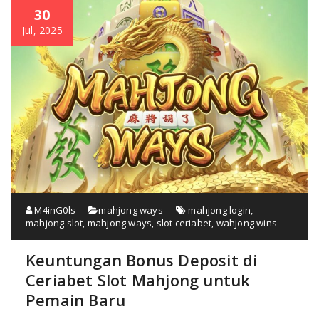
30
Jul, 2025
M4inG0ls
mahjong ways
mahjong login
,
mahjong slot
,
mahjong ways
,
slot ceriabet
,
wahjong wins
Keuntungan Bonus Deposit di
Ceriabet Slot Mahjong untuk
Pemain Baru