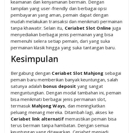
keamanan dan kenyamanan bermain. Dengan
tampilan yang user-friendly dan berbagai opsi
pembayaran yang aman, pemain dapat dengan
mudah melakukan transaksi dan menikmati permainan
tanpa khawatir. Selain itu,
Ceriabet Slot Online
juga
menyediakan berbagai jenis permainan yang bisa
memenuhi selera setiap pemain, dari yang suka
permainan klasik hingga yang suka tantangan baru.
Kesimpulan
Bergabung dengan
Ceriabet Slot Mahjong
sebagai
pemain baru memberikan banyak keuntungan, salah
satunya adalah
bonus deposit
yang sangat
menguntungkan. Dengan modal tambahan ini, pemain
bisa menikmati berbagai jenis permainan slot,
termasuk
Mahjong Ways
, dan meningkatkan
peluang menang mereka. Ditambah lagi, akses ke
Ceriabet link alternatif
memastikan pemain bisa
terus bermain tanpa hambatan. Dengan semua
keuntungan yang ditawarkan, Ceriabet menjadi