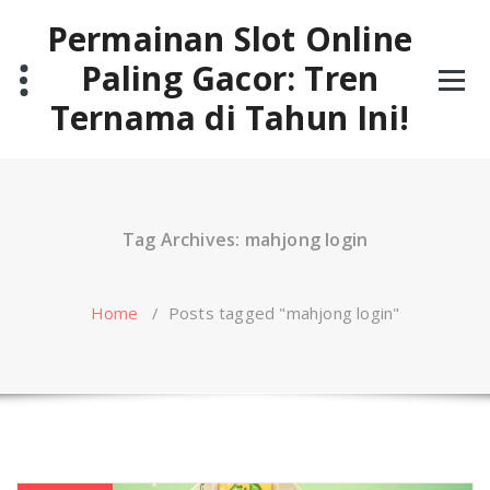
Skip
Permainan Slot Online
to
content
Paling Gacor: Tren
Ternama di Tahun Ini!
Tag Archives: mahjong login
Home
/
Posts tagged "mahjong login"