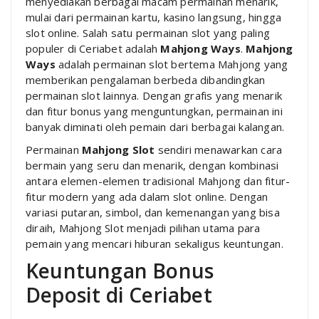
menyediakan berbagai macam permainan menarik,
mulai dari permainan kartu, kasino langsung, hingga
slot online. Salah satu permainan slot yang paling
populer di Ceriabet adalah
Mahjong Ways
.
Mahjong
Ways
adalah permainan slot bertema Mahjong yang
memberikan pengalaman berbeda dibandingkan
permainan slot lainnya. Dengan grafis yang menarik
dan fitur bonus yang menguntungkan, permainan ini
banyak diminati oleh pemain dari berbagai kalangan.
Permainan
Mahjong Slot
sendiri menawarkan cara
bermain yang seru dan menarik, dengan kombinasi
antara elemen-elemen tradisional Mahjong dan fitur-
fitur modern yang ada dalam slot online. Dengan
variasi putaran, simbol, dan kemenangan yang bisa
diraih, Mahjong Slot menjadi pilihan utama para
pemain yang mencari hiburan sekaligus keuntungan.
Keuntungan Bonus
Deposit di Ceriabet