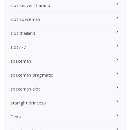
slot server thailand
slot spaceman
slot thailand
slot777
spaceman
spaceman pragmatic
spaceman slot
starlight princess
Texs