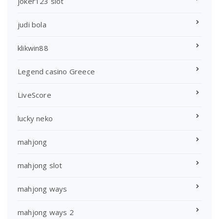
joker123 slot
judi bola
klikwin88
Legend casino Greece
LiveScore
lucky neko
mahjong
mahjong slot
mahjong ways
mahjong ways 2