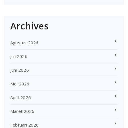
Archives
Agustus 2026
Juli 2026
Juni 2026
Mei 2026
April 2026
Maret 2026
Februari 2026