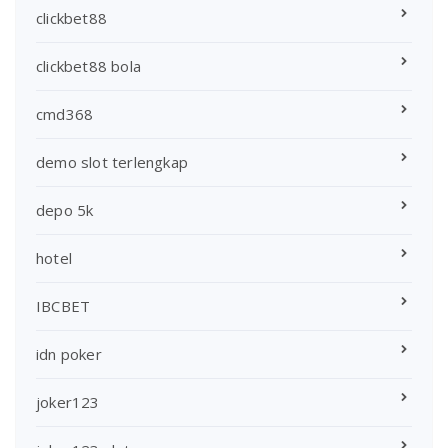
clickbet88
clickbet88 bola
cmd368
demo slot terlengkap
depo 5k
hotel
IBCBET
idn poker
joker123