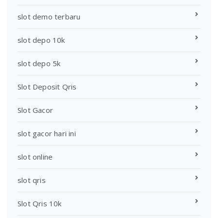
slot demo terbaru
slot depo 10k
slot depo 5k
Slot Deposit Qris
Slot Gacor
slot gacor hari ini
slot online
slot qris
Slot Qris 10k