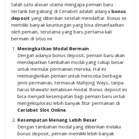
Salah satu alasan utama mengapa pemain baru
tertarik bergabung di Ceriabet adalah adanya
bonus
deposit
yang diberikan setelah mendaftar. Bonus ini
memiliki banyak keuntungan yang bisa dimanfaatkan
oleh pemain, terutama yang baru pertama kali
bermain di situs ini.
Meningkatkan Modal Bermain
Dengan adanya bonus deposit, pemain baru akan
mendapatkan tambahan modal yang cukup besar
untuk memulai permainan mereka. Hal ini
memungkinkan pemain untuk mencoba berbagai
jenis permainan, termasuk Mahjong Ways, tanpa
harus khawatir kehabisan modal. Bonus deposit ini
bisa menjadi kesempatan bagi pemain baru untuk
mengeksplorasi lebih banyak fitur permainan di
Ceriabet Slot Online
.
Kesempatan Menang Lebih Besar
Dengan tambahan modal yang diberikan melalui
bonus deposit, pemain memiliki lebih banyak