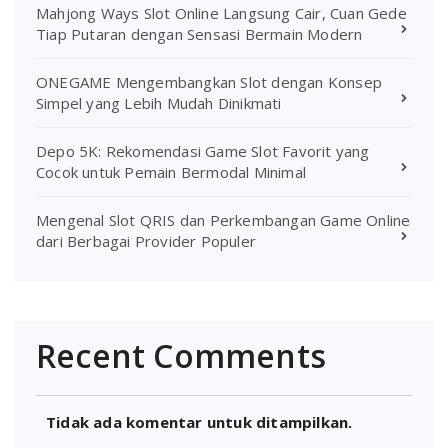
Mahjong Ways Slot Online Langsung Cair, Cuan Gede
Tiap Putaran dengan Sensasi Bermain Modern
ONEGAME Mengembangkan Slot dengan Konsep
Simpel yang Lebih Mudah Dinikmati
Depo 5K: Rekomendasi Game Slot Favorit yang
Cocok untuk Pemain Bermodal Minimal
Mengenal Slot QRIS dan Perkembangan Game Online
dari Berbagai Provider Populer
Recent Comments
Tidak ada komentar untuk ditampilkan.