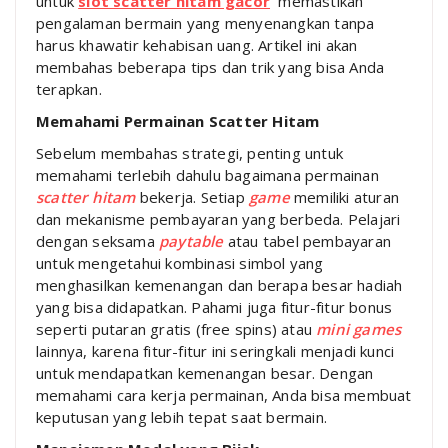
untuk
slot scatter hitam gacor
memastikan
pengalaman bermain yang menyenangkan tanpa
harus khawatir kehabisan uang. Artikel ini akan
membahas beberapa tips dan trik yang bisa Anda
terapkan.
Memahami Permainan Scatter Hitam
Sebelum membahas strategi, penting untuk
memahami terlebih dahulu bagaimana permainan
scatter hitam
bekerja. Setiap
game
memiliki aturan
dan mekanisme pembayaran yang berbeda. Pelajari
dengan seksama
paytable
atau tabel pembayaran
untuk mengetahui kombinasi simbol yang
menghasilkan kemenangan dan berapa besar hadiah
yang bisa didapatkan. Pahami juga fitur-fitur bonus
seperti putaran gratis (free spins) atau
mini games
lainnya, karena fitur-fitur ini seringkali menjadi kunci
untuk mendapatkan kemenangan besar. Dengan
memahami cara kerja permainan, Anda bisa membuat
keputusan yang lebih tepat saat bermain.