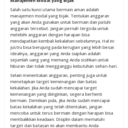
Manajemen Modal yang Bijak
Salah satu kunci utama bermain aman adalah
manajemen modal yang bijak. Tentukan anggaran
yang akan Anda gunakan untuk bermain dan patuhi
anggaran tersebut. Jangan pernah tergoda untuk
melebihi anggaran dengan harapan bisa
mendapatkan kembali kekalahan sebelumnya. Hal ini
justru bisa berujung pada kerugian yang lebih besar.
Idealnya, anggaran yang Anda siapkan adalah
sejumlah uang yang memang Anda sisihkan untuk
hiburan dan tidak mengganggu kebutuhan sehari-hari.
Selain menentukan anggaran, penting juga untuk
menetapkan target kemenangan dan batas
kekalahan. Jika Anda sudah mencapai target
kemenangan yang diinginkan, segera berhenti
bermain. Demikian pula, jika Anda sudah mencapai
batas kekalahan yang telah ditentukan, jangan
mencoba untuk terus bermain dengan harapan bisa
membalikkan keadaan. Disiplin dalam mematuhi
target dan batasan ini akan membantu Anda