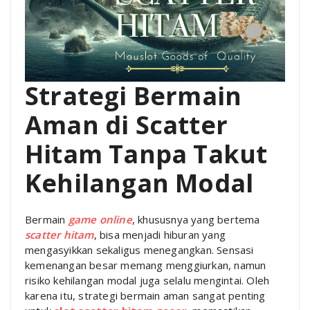
Strategi Bermain
Aman di Scatter
Hitam Tanpa Takut
Kehilangan Modal
Bermain
game online
, khususnya yang bertema
scatter hitam
, bisa menjadi hiburan yang
mengasyikkan sekaligus menegangkan. Sensasi
kemenangan besar memang menggiurkan, namun
risiko kehilangan modal juga selalu mengintai. Oleh
karena itu, strategi bermain aman sangat penting