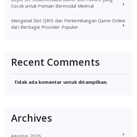
Cocok untuk Pemain Bermodal Minimal
Mengenal Slot QRIS dan Perkembangan Game Online
dari Berbagai Provider Populer
Recent Comments
Tidak ada komentar untuk ditampilkan.
Archives
Agustus 2026