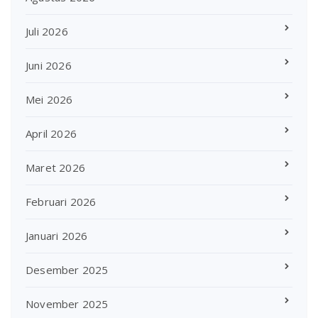
Juli 2026
Juni 2026
Mei 2026
April 2026
Maret 2026
Februari 2026
Januari 2026
Desember 2025
November 2025