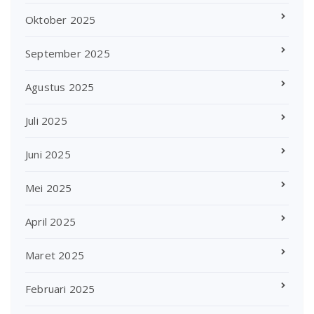
Oktober 2025
September 2025
Agustus 2025
Juli 2025
Juni 2025
Mei 2025
April 2025
Maret 2025
Februari 2025