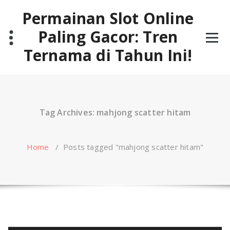
Skip
Permainan Slot Online
to
content
Paling Gacor: Tren
Ternama di Tahun Ini!
Tag Archives: mahjong scatter hitam
Home
/
Posts tagged "mahjong scatter hitam"