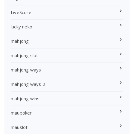
LiveScore
lucky neko
mahjong
mahjong slot
mahjong ways
mahjong ways 2
mahjong wins
maupoker
mauslot