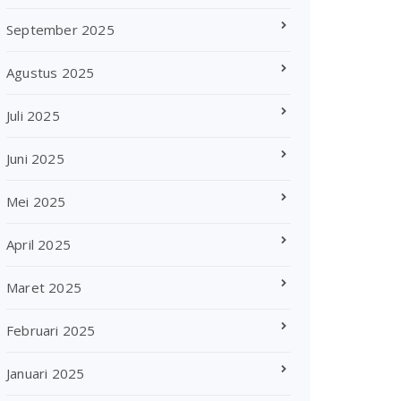
September 2025
Agustus 2025
Juli 2025
Juni 2025
Mei 2025
April 2025
Maret 2025
Februari 2025
Januari 2025