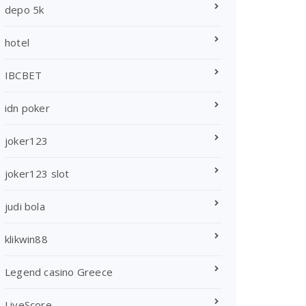
depo 5k
hotel
IBCBET
idn poker
joker123
joker123 slot
judi bola
klikwin88
Legend casino Greece
LiveScore