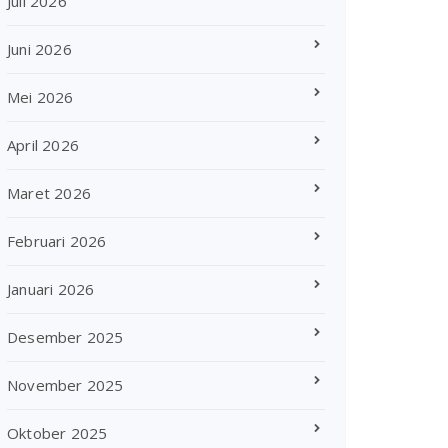
Juli 2026
Juni 2026
Mei 2026
April 2026
Maret 2026
Februari 2026
Januari 2026
Desember 2025
November 2025
Oktober 2025