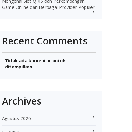
Mengenal Slot QRIS dan Perkembangan
Game Online dari Berbagai Provider Populer
Recent Comments
Tidak ada komentar untuk
ditampilkan.
Archives
Agustus 2026