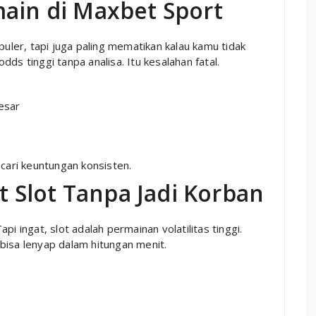
main di Maxbet Sport
puler, tapi juga paling mematikan kalau kamu tidak
ds tinggi tanpa analisa. Itu kesalahan fatal.
besar
 cari keuntungan konsisten.
Slot Tanpa Jadi Korban
Tapi ingat, slot adalah permainan volatilitas tinggi.
bisa lenyap dalam hitungan menit.