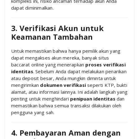
kompleks ini, risiko ancaman terhadap akun Anda
dapat diminimalkan.
3. Verifikasi Akun untuk
Keamanan Tambahan
Untuk memastikan bahwa hanya pemilik akun yang
dapat mengakses akun mereka, banyak situs
baccarat online yang menerapkan
proses verifikasi
identitas
. Sebelum Anda dapat melakukan penarikan
atau deposit besar, Anda mungkin diminta untuk
mengirimkan
dokumen verifikasi
seperti KTP, bukti
alamat, atau informasi lainnya. Ini adalah langkah yang
penting untuk menghindari
penipuan identitas
dan
memastikan bahwa semua transaksi dilakukan oleh
pengguna yang sah.
4. Pembayaran Aman dengan