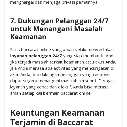
menghargai dan menjaga privasi pemainnya.
7. Dukungan Pelanggan 24/7
untuk Menangani Masalah
Keamanan
Situs baccarat online yang aman selalu menyediakan
layanan pelanggan 24/7
yang siap membantu Anda
jika terjadi masalah terkait keamanan atau akun Anda.
Jika Anda merasa ada aktivitas yang mencurigakan di
akun Anda, tim dukungan pelanggan yang responsif
dapat segera menangani masalah tersebut. Dengan
layanan yang cepat dan efektif, Anda bisa merasa
aman setiap kali bermain baccarat online.
Keuntungan Keamanan
Terjamin di Baccarat