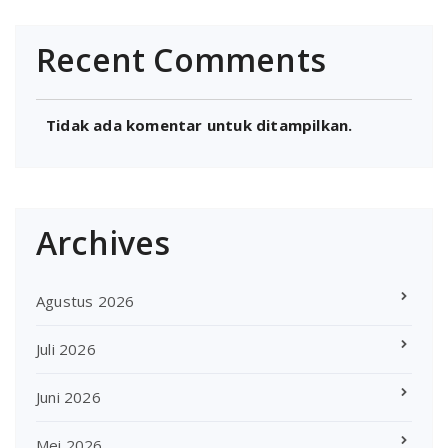
Recent Comments
Tidak ada komentar untuk ditampilkan.
Archives
Agustus 2026
Juli 2026
Juni 2026
Mei 2026