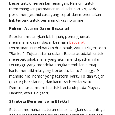
besar untuk meraih kemenangan. Namun, untuk
memenangkan permainan ini di tahun 2025, Anda
perlu mengetahui cara yang tepat dan menemukan
link terbaik untuk bermain di kasino online.
Pahami Aturan Dasar Baccarat
Sebelum melangkah lebih jauh, penting untuk
memahami dasar-dasar bermain
Baccarat
.
Permainan ini melibatkan dua pihak, yaitu “Player” dan
“Banker”. Tujuan utama dalam Baccarat adalah untuk
menebak pihak mana yang akan mendapatkan nilai
tertinggi, yang mendekati angka sembilan. Setiap
kartu memiliki nilai yang berbeda: kartu 2 hingga 9
memiliki nilai nomor yang tertera, kartu 10 dan wajah
(J, Q, K) bernilai nol, dan kartu As bernilai satu.
Pemain harus memilih untuk bertaruh pada Player,
Banker, atau Tie (seri).
Strategi Bermain yang Efektif
Setelah memahami aturan dasar, langkah selanjutnya
adalah mengembangkan strategi bermain. Salah satu