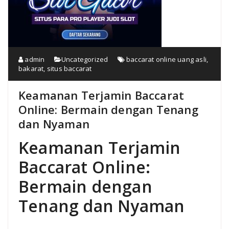
admin
Uncategorized
baccarat online uang asli
,
bakarat
,
situs baccarat
Keamanan Terjamin Baccarat
Online: Bermain dengan Tenang
dan Nyaman
Keamanan Terjamin
Baccarat Online:
Bermain dengan
Tenang dan Nyaman