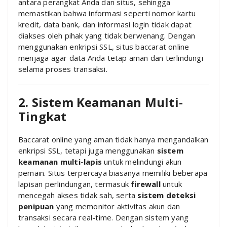
antara perangkat Anda dan situs, sehingga
memastikan bahwa informasi seperti nomor kartu
kredit, data bank, dan informasi login tidak dapat
diakses oleh pihak yang tidak berwenang. Dengan
menggunakan enkripsi SSL, situs baccarat online
menjaga agar data Anda tetap aman dan terlindungi
selama proses transaksi.
2. Sistem Keamanan Multi-
Tingkat
Baccarat online yang aman tidak hanya mengandalkan
enkripsi SSL, tetapi juga menggunakan
sistem
keamanan multi-lapis
untuk melindungi akun
pemain. Situs terpercaya biasanya memiliki beberapa
lapisan perlindungan, termasuk
firewall
untuk
mencegah akses tidak sah, serta
sistem deteksi
penipuan
yang memonitor aktivitas akun dan
transaksi secara real-time. Dengan sistem yang