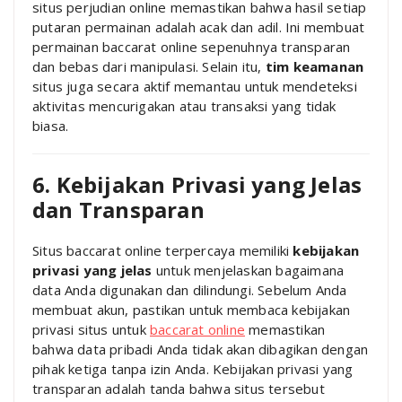
situs perjudian online memastikan bahwa hasil setiap
putaran permainan adalah acak dan adil. Ini membuat
permainan baccarat online sepenuhnya transparan
dan bebas dari manipulasi. Selain itu,
tim keamanan
situs juga secara aktif memantau untuk mendeteksi
aktivitas mencurigakan atau transaksi yang tidak
biasa.
6. Kebijakan Privasi yang Jelas
dan Transparan
Situs baccarat online terpercaya memiliki
kebijakan
privasi yang jelas
untuk menjelaskan bagaimana
data Anda digunakan dan dilindungi. Sebelum Anda
membuat akun, pastikan untuk membaca kebijakan
privasi situs untuk
baccarat online
memastikan
bahwa data pribadi Anda tidak akan dibagikan dengan
pihak ketiga tanpa izin Anda. Kebijakan privasi yang
transparan adalah tanda bahwa situs tersebut