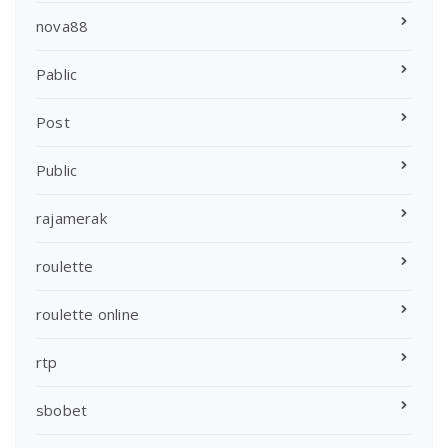
nova88
Pablic
Post
Public
rajamerak
roulette
roulette online
rtp
sbobet