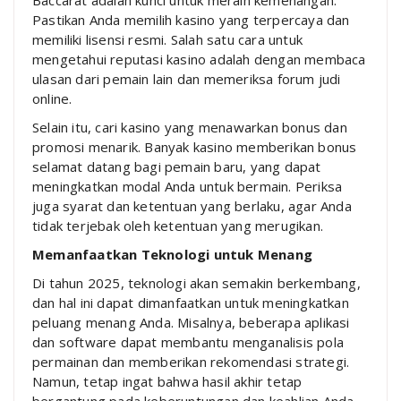
Pastikan Anda memilih kasino yang terpercaya dan
memiliki lisensi resmi. Salah satu cara untuk
mengetahui reputasi kasino adalah dengan membaca
ulasan dari pemain lain dan memeriksa forum judi
online.
Selain itu, cari kasino yang menawarkan bonus dan
promosi menarik. Banyak kasino memberikan bonus
selamat datang bagi pemain baru, yang dapat
meningkatkan modal Anda untuk bermain. Periksa
juga syarat dan ketentuan yang berlaku, agar Anda
tidak terjebak oleh ketentuan yang merugikan.
Memanfaatkan Teknologi untuk Menang
Di tahun 2025, teknologi akan semakin berkembang,
dan hal ini dapat dimanfaatkan untuk meningkatkan
peluang menang Anda. Misalnya, beberapa aplikasi
dan software dapat membantu menganalisis pola
permainan dan memberikan rekomendasi strategi.
Namun, tetap ingat bahwa hasil akhir tetap
bergantung pada keberuntungan dan keahlian Anda