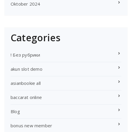
Oktober 2024
Categories
! Без рубрики
akun slot demo
asianbookie all
baccarat online
Blog
bonus new member