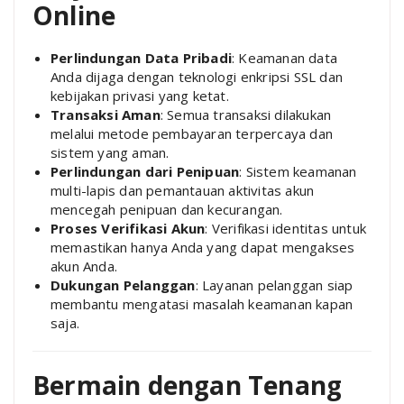
Online
Perlindungan Data Pribadi
: Keamanan data
Anda dijaga dengan teknologi enkripsi SSL dan
kebijakan privasi yang ketat.
Transaksi Aman
: Semua transaksi dilakukan
melalui metode pembayaran terpercaya dan
sistem yang aman.
Perlindungan dari Penipuan
: Sistem keamanan
multi-lapis dan pemantauan aktivitas akun
mencegah penipuan dan kecurangan.
Proses Verifikasi Akun
: Verifikasi identitas untuk
memastikan hanya Anda yang dapat mengakses
akun Anda.
Dukungan Pelanggan
: Layanan pelanggan siap
membantu mengatasi masalah keamanan kapan
saja.
Bermain dengan Tenang