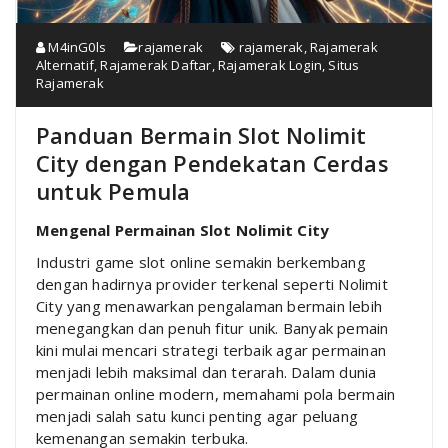
M4inG0ls
rajamerak
rajamerak
,
Rajamerak
Alternatif
,
Rajamerak Daftar
,
Rajamerak Login
,
Situs
Rajamerak
Panduan Bermain Slot Nolimit
City dengan Pendekatan Cerdas
untuk Pemula
Mengenal Permainan Slot Nolimit City
Industri game slot online semakin berkembang
dengan hadirnya provider terkenal seperti Nolimit
City yang menawarkan pengalaman bermain lebih
menegangkan dan penuh fitur unik. Banyak pemain
kini mulai mencari strategi terbaik agar permainan
menjadi lebih maksimal dan terarah. Dalam dunia
permainan online modern, memahami pola bermain
menjadi salah satu kunci penting agar peluang
kemenangan semakin terbuka.