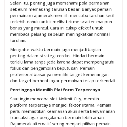
Selain itu, penting juga memahami pola permainan
sebelum memasang taruhan besar. Banyak pemain
permainan rajamerak memilih mencoba taruhan kecil
terlebih dahulu untuk melihat ritme scatter maupun
bonus yang muncul. Cara ini cukup efektif untuk
membaca peluang sebelum meningkatkan nominal
taruhan.
Mengatur waktu bermain juga menjadi bagian
penting dalam strategi cerdas. Hindari bermain
terlalu lama tanpa jeda karena dapat mempengaruhi
fokus dan pengambilan keputusan. Pemain
profesional biasanya memiliki target kemenangan
dan target berhenti agar permainan tetap terkendali.
Pentingnya Memilih Platform Terpercaya
Saat ingin mencoba slot Nolimit City, memilih
platform terpercaya menjadi faktor utama. Pemain
perlu memastikan keamanan akun serta kenyamanan
transaksi agar pengalaman bermain lebih aman.
Rajamerak alternatif sering menjadi pilihan pemain