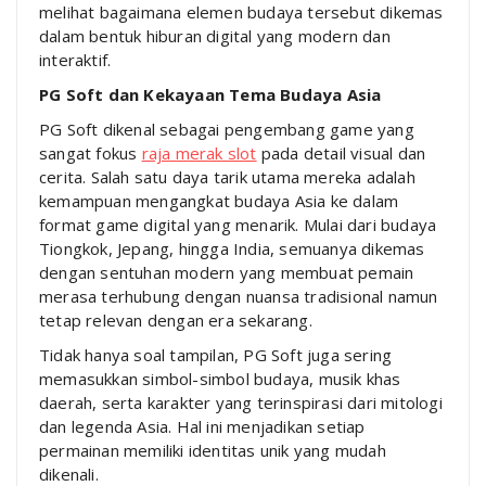
melihat bagaimana elemen budaya tersebut dikemas
dalam bentuk hiburan digital yang modern dan
interaktif.
PG Soft dan Kekayaan Tema Budaya Asia
PG Soft dikenal sebagai pengembang game yang
sangat fokus
raja merak slot
pada detail visual dan
cerita. Salah satu daya tarik utama mereka adalah
kemampuan mengangkat budaya Asia ke dalam
format game digital yang menarik. Mulai dari budaya
Tiongkok, Jepang, hingga India, semuanya dikemas
dengan sentuhan modern yang membuat pemain
merasa terhubung dengan nuansa tradisional namun
tetap relevan dengan era sekarang.
Tidak hanya soal tampilan, PG Soft juga sering
memasukkan simbol-simbol budaya, musik khas
daerah, serta karakter yang terinspirasi dari mitologi
dan legenda Asia. Hal ini menjadikan setiap
permainan memiliki identitas unik yang mudah
dikenali.