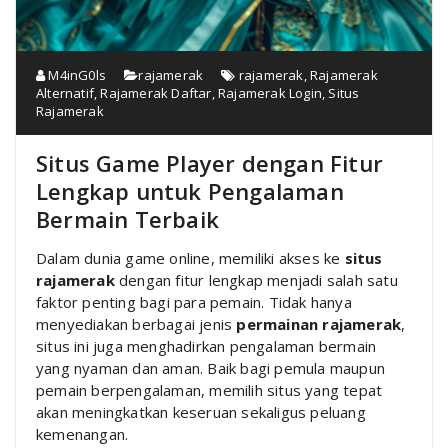
M4inG0ls
rajamerak
rajamerak
,
Rajamerak
Alternatif
,
Rajamerak Daftar
,
Rajamerak Login
,
Situs
Rajamerak
Situs Game Player dengan Fitur
Lengkap untuk Pengalaman
Bermain Terbaik
Dalam dunia game online, memiliki akses ke
situs
rajamerak
dengan fitur lengkap menjadi salah satu
faktor penting bagi para pemain. Tidak hanya
menyediakan berbagai jenis
permainan rajamerak
,
situs ini juga menghadirkan pengalaman bermain
yang nyaman dan aman. Baik bagi pemula maupun
pemain berpengalaman, memilih situs yang tepat
akan meningkatkan keseruan sekaligus peluang
kemenangan.