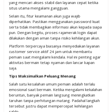
yang mencari akses stabil dan layanan cepat ketika
situs utama mengalami gangguan.
Selain itu, fitur keamanan akun juga wajib
diperhatikan. Pastikan menggunakan password kuat
serta tidak membagikan informasi akun kepada siapa
pun. Dengan begitu, proses rajamerak login dapat
dilakukan dengan aman tanpa risiko kehilangan akun.
Platform terpercaya biasanya menyediakan layanan
customer service aktif 24 jam untuk membantu
pemain saat mengalami kendala. Hal ini penting agar
aktivitas bermain tetap nyaman dan lancar kapan
saja.
Tips Maksimalkan Peluang Menang
Salah satu kesalahan umum pemain adalah terlalu
emosional saat bermain. Ketika mengalami kekalahan
beruntun, banyak pemain langsung meningkatkan
taruhan tanpa perhitungan matang. Padahal langkah
tersebut justru dapat mempercepat kehilangan
saldo.