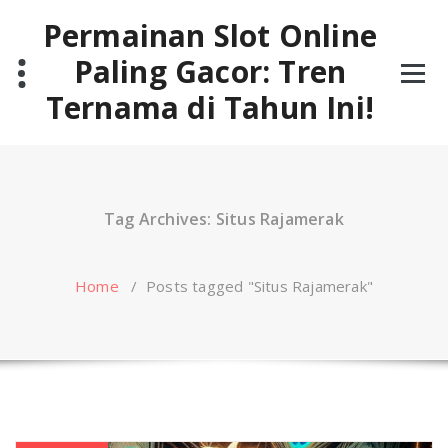
Skip
Permainan Slot Online
to
content
Paling Gacor: Tren
Ternama di Tahun Ini!
Tag Archives: Situs Rajamerak
Home
/
Posts tagged "Situs Rajamerak"