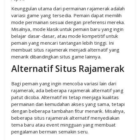
Keunggulan utama dari permainan rajamerak adalah
variasi game yang tersedia. Pemain dapat memilih
mode permainan sesuai dengan preferensi mereka.
Misalnya, mode klasik untuk pemain baru yang ingin
belajar dasar-dasar, atau mode kompetitif untuk
pemain yang mencari tantangan lebih tinggi. Ini
membuat situs rajamerak menjadi alternatif yang
menarik dibandingkan situs game lainnya.
Alternatif Situs Rajamerak
Bagi pemain yang ingin mencoba variasi lain dari
rajamerak, ada beberapa rajamerak alternatif yang
patut dicoba. Alternatif ini tetap menjaga kualitas
permainan dan kemudahan akses yang sama, tetapi
dengan beberapa tambahan fitur menarik. Misalnya,
beberapa situs rajamerak alternatif menyediakan
tema baru atau event mingguan yang membuat
pengalaman bermain semakin seru.