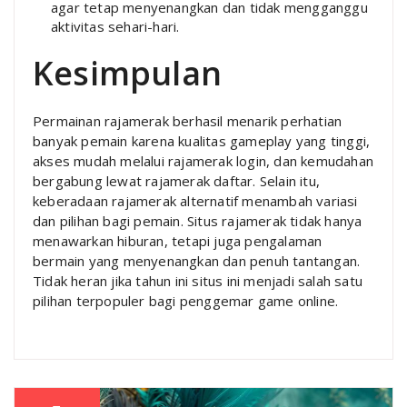
agar tetap menyenangkan dan tidak mengganggu
aktivitas sehari-hari.
Kesimpulan
Permainan rajamerak berhasil menarik perhatian
banyak pemain karena kualitas gameplay yang tinggi,
akses mudah melalui rajamerak login, dan kemudahan
bergabung lewat rajamerak daftar. Selain itu,
keberadaan rajamerak alternatif menambah variasi
dan pilihan bagi pemain. Situs rajamerak tidak hanya
menawarkan hiburan, tetapi juga pengalaman
bermain yang menyenangkan dan penuh tantangan.
Tidak heran jika tahun ini situs ini menjadi salah satu
pilihan terpopuler bagi penggemar game online.