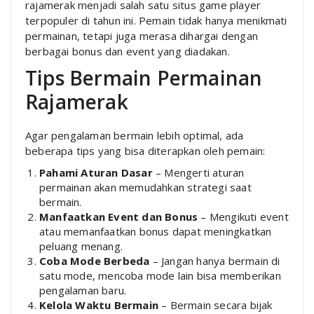
rajamerak menjadi salah satu situs game player
terpopuler di tahun ini. Pemain tidak hanya menikmati
permainan, tetapi juga merasa dihargai dengan
berbagai bonus dan event yang diadakan.
Tips Bermain Permainan
Rajamerak
Agar pengalaman bermain lebih optimal, ada
beberapa tips yang bisa diterapkan oleh pemain:
Pahami Aturan Dasar
– Mengerti aturan
permainan akan memudahkan strategi saat
bermain.
Manfaatkan Event dan Bonus
– Mengikuti event
atau memanfaatkan bonus dapat meningkatkan
peluang menang.
Coba Mode Berbeda
– Jangan hanya bermain di
satu mode, mencoba mode lain bisa memberikan
pengalaman baru.
Kelola Waktu Bermain
– Bermain secara bijak