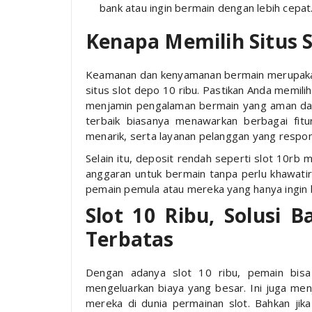
bank atau ingin bermain dengan lebih cepat
Kenapa Memilih Situs S
Keamanan dan kenyamanan bermain merupakan 
situs slot depo 10 ribu. Pastikan Anda memilih
menjamin pengalaman bermain yang aman dan a
terbaik biasanya menawarkan berbagai fit
menarik, serta layanan pelanggan yang respon
Selain itu, deposit rendah seperti slot 10r
anggaran untuk bermain tanpa perlu khawatir 
pemain pemula atau mereka yang hanya ingin 
Slot 10 Ribu, Solusi 
Terbatas
Dengan adanya slot 10 ribu, pemain bisa
mengeluarkan biaya yang besar. Ini juga men
mereka di dunia permainan slot. Bahkan jik