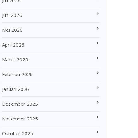
Juli 2026
Juni 2026
Mei 2026
April 2026
Maret 2026
Februari 2026
Januari 2026
Desember 2025
November 2025
Oktober 2025