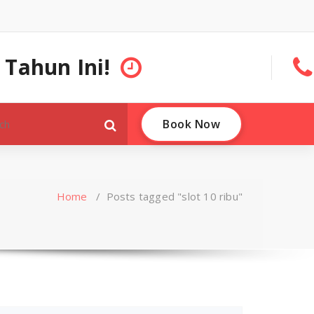
 Tahun Ini!
Book Now
Home
/
Posts tagged "slot 10 ribu"