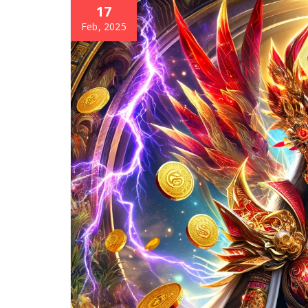
17
Feb, 2025