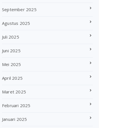
September 2025
Agustus 2025
Juli 2025
Juni 2025
Mei 2025
April 2025
Maret 2025
Februari 2025
Januari 2025