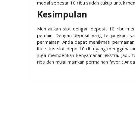
modal sebesar 10 ribu sudah cukup untuk memu
Kesimpulan
Memainkan slot dengan deposit 10 ribu men
pemain. Dengan deposit yang terjangkau, sal
permainan, Anda dapat menikmati permainan s
itu, situs slot depo 10 ribu yang menggunaka
juga memberikan kenyamanan ekstra. Jadi, tu
ribu dan mulai mainkan permainan favorit Anda