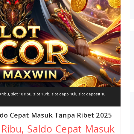
0 ribu
,
slot 10 ribu
,
slot 10rb
,
slot depo 10k
,
slot deposit 10
aldo Cepat Masuk Tanpa Ribet 2025
 Ribu, Saldo Cepat Masuk