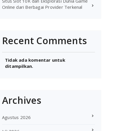
Situs Slot 10K dan Eksplorasi Dunia Game
Online dari Berbagai Provider Terkenal
Recent Comments
Tidak ada komentar untuk
ditampilkan.
Archives
Agustus 2026