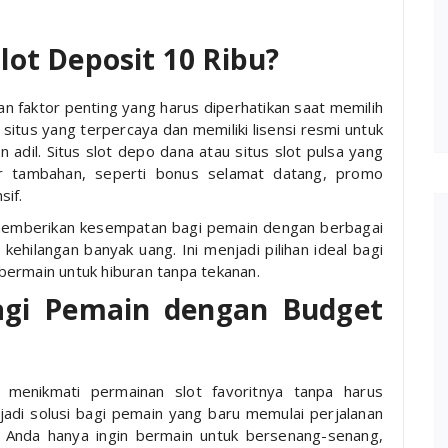
.
lot Deposit 10 Ribu?
faktor penting yang harus diperhatikan saat memilih
 situs yang terpercaya dan memiliki lisensi resmi untuk
dil. Situs slot depo dana atau situs slot pulsa yang
ur tambahan, seperti bonus selamat datang, promo
sif.
b memberikan kesempatan bagi pemain dengan berbagai
kehilangan banyak uang. Ini menjadi pilihan ideal bagi
bermain untuk hiburan tanpa tekanan.
Bagi Pemain dengan Budget
 menikmati permainan slot favoritnya tanpa harus
jadi solusi bagi pemain yang baru memulai perjalanan
a Anda hanya ingin bermain untuk bersenang-senang,