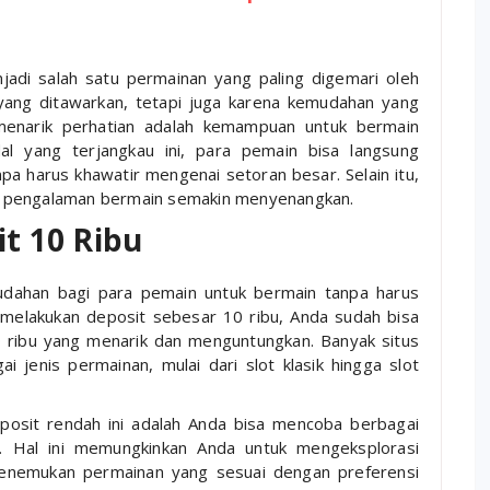
jadi salah satu permainan yang paling digemari oleh
yang ditawarkan, tetapi juga karena kemudahan yang
 menarik perhatian adalah kemampuan untuk bermain
l yang terjangkau ini, para pemain bisa langsung
a harus khawatir mengenai setoran besar. Selain itu,
t pengalaman bermain semakin menyenangkan.
t 10 Ribu
udahan bagi para pemain untuk bermain tanpa harus
melakukan deposit sebesar 10 ribu, Anda sudah bisa
0 ribu yang menarik dan menguntungkan. Banyak situs
 jenis permainan, mulai dari slot klasik hingga slot
posit rendah ini adalah Anda bisa mencoba berbagai
h. Hal ini memungkinkan Anda untuk mengeksplorasi
menemukan permainan yang sesuai dengan preferensi